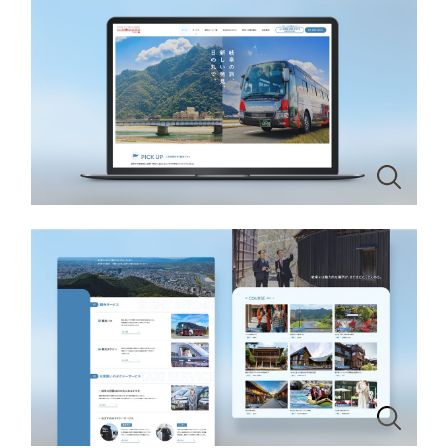
一部をご紹介します
教育
ブックマークしたサイト
インフラ関連
広告・メディア・放送
不動産
農林・水産
すべて
（624件）
金融・保険業
コーポレート・企業サイト
（278件）
ブランドサイト・サービスサイト
（85件）
その他サービス業
求人・採用サイト
（61件）
物流・運送
ECサイト（オンラインショップ）
（43件）