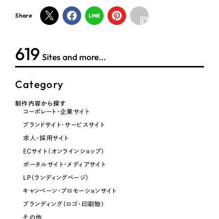
オレンジ・橙色
Share
イエロー・黄色
619
Sites and more...
グリーン・緑色
Category
ブルー・青色
制作内容から探す
コーポレート・企業サイト
パープル・紫色
ブランドサイト・サービスサイト
求人・採用サイト
ピンク・桃色
ECサイト（オンラインショップ）
ポータルサイト・メディアサイト
カラフル・多色
LP（ランディングページ）
キャンペーン・プロモーションサイト
ブランディング（ロゴ・印刷物）
その他
その他