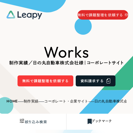
058-215-0066
無料で課題整理を依頼する
24時間受付
無料で課題整理を依頼する
Works
資料請求
する
資料請求する
制作実績／日の丸自動車株式会社様｜コーポレートサイト
無料で課題整理を依頼
する
Company
無料で課題整理を依頼する
資料請求する
会社情報
採用情報
HOME
制作実績
コーポレート・企業サイト
日の丸自動車株式会社
Web Produce
お役立ち情報
ブックマーク
絞り込み検索
リーピーが選ばれる理由
会社概要