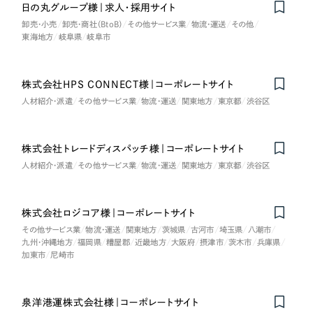
日の丸グループ様｜求人・採用サイト
卸売・小売
卸売・商社（BtoB）
その他サービス業
物流・運送
その他
東海地方
岐阜県
岐阜市
株式会社HPS CONNECT様｜コーポレートサイト
人材紹介・派遣
その他サービス業
物流・運送
関東地方
東京都
渋谷区
株式会社トレードディスパッチ様｜コーポレートサイト
人材紹介・派遣
その他サービス業
物流・運送
関東地方
東京都
渋谷区
株式会社ロジコア様｜コーポレートサイト
Nominee
その他サービス業
物流・運送
関東地方
茨城県
古河市
埼玉県
八潮市
九州・沖縄地方
福岡県
糟屋郡
近畿地方
大阪府
摂津市
茨木市
兵庫県
加東市
尼崎市
泉洋港運株式会社様｜コーポレートサイト