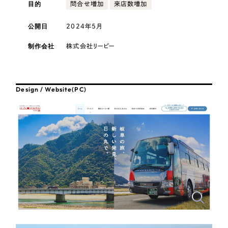
採用DX支援
目的
その他のサービス
問合せ増加
来店数増加
医療・福祉
リープ・リクルーティング
公開日
2024年5月
／
採用業務代行
プライバシーポリシー
情報セキュリティ方針
求人票作成・面接など各種業務代行、採用の仕組み作り支援
コンサルティング・調査
制作会社
株式会社リーピー
AI倫理ポリシー
クッキーポリシー
サイトマップ
リープ・キャリア
／
人材紹介サービス
ウェブアクセシビリティ方針
完全成功報酬型のスカウト型ハイクラス人材紹介（岐阜・愛知）
観光・レジャー
Design / Website(PC)
カイゼンDX支援
人材紹介・派遣
Pace
／
クラウド型工数管理ツール
日報ツールで案件ごとの営業利益をリアルタイムに可視化
士業
自治体・官公庁
制作実績
Works
美容・エステ
制作実績
IT・インターネット
全国1,400社以上の支援実績の中から
実績の