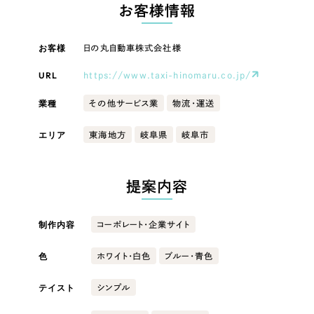
LP（ランディングページ）
（28件）
お客様情報
マーケティングDX支援
キャンペーン・プロモーションサイト
（12件）
キャンペーン・プロモーション
お客様
日の丸自動車株式会社様
Webサイト制作
ブランディング（ロゴ・印刷物）
（90件）
サイト
その他
（1件）
URL
https://www.taxi-hinomaru.co.jp/
コーポレートサイト制作
ブランディング（ロゴ・印刷物）
オプションサービス
業種
その他サービス業
物流・運送
採用サイト制作
お客様インタビュー
その他
エリア
東海地方
岐阜県
岐阜市
ECサイト制作
業種
Outsourcing
ブランドサイト制作
提案内容
?
よくある質問
アウトソーシング（代行支援）
製造業
制作内容
コーポレート・企業サイト
リープ・プロジェクト
「反響強化」を目的としたマーケティング代行
リープ・プロジェクト
色
建設・建築
／
マーケティング代行
ホワイト・白色
ブルー・青色
リープ・リクルーティング
SEO対策によるアクセス獲得、反響獲得などの"Webマーケティング"から、
ライン領域のマーケティングまでまるっと代行
テイスト
シンプル
「採用強化」を目的とした採用業務代行
卸売・小売