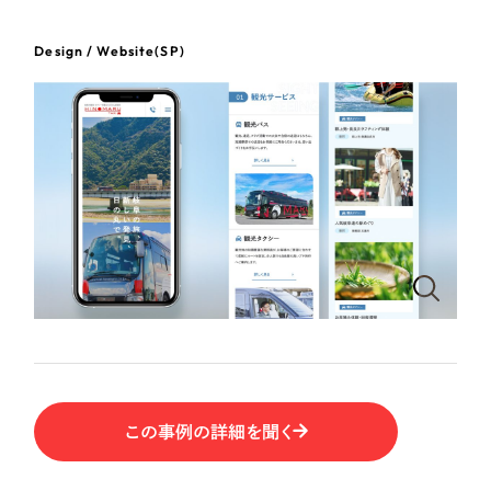
ポータルサイト・メディアサイト
（39件）
NPO・一般社団法人
LP（ランディングページ）
（28件）
Design / Website(SP)
キャンペーン・プロモーションサイト
（12件）
人材サービス
ブランディング（ロゴ・印刷物）
（90件）
その他
その他
（1件）
色
お客様インタビュー
ホワイト・白色
グレー・黒色
ベージュ・茶色
この事例の詳細を聞く
レッド・赤色