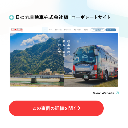
Works
絞り込み検
Webサイト制作
選ばれる理由
Search
索
コーポレートサイト制作
日の丸自動車株式会社様｜コーポレートサイト
採用サイト制作
サービス
制作内容
ECサイト制作
Service
ブランドサイト制作
コーポレート・企業サイト
サービス紹介
ブランディング支援
一過性の広告に頼らず、
「仕組み」と「ノウハウ」
制作実績
ブランドサイト・サービスサイト
を残す資産型DX支援をご提供します
すべて
（624件）
求人・採用サイト
コーポレート・企業サイト
（278件）
ブランドサイト・サービスサイト
（85件）
View Website
ECサイト（オンラインショップ）
求人・採用サイト
（61件）
この事例の詳細を聞く
ECサイト（オンラインショップ）
ポータルサイト・メディアサイト
（43件）
ポータルサイト・メディアサイト
（39件）
LP（ランディングページ）