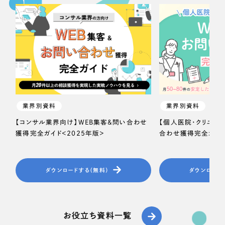
業界別資料
業界別資料
【コンサル業界向け】WEB集客＆問い合わせ
【個人医院・クリニッ
獲得完全ガイド＜2025年版＞
合わせ獲得完全ガイド
ダウンロードする（無料）
ダウンロード
お役立ち資料一覧