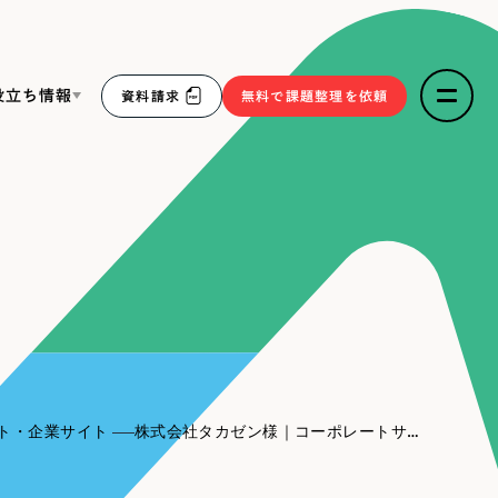
役立ち情報
資料請求
無料で課題整理を依頼
ce
リープ・リクルーティング
／
採用業務代行
求人票作成・面接など各種業務代行、採用の仕組み作り支
３点セット
援
リープ・キャリア
／
人材紹介サービス
sへの取り組み
完全成功報酬型のスカウト型ハイクラス人材紹介（岐阜・愛
知）
報
ト・企業サイト
株式会社タカゼン様｜コーポレートサイト
2件）