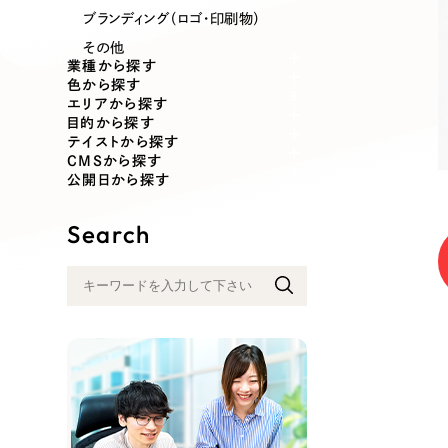
業種
ブランディング（ロゴ・印刷物）
その他
業種から探す
色から探す
エリアから探す
製造業
建設・建築
目的から探す
テイストから探す
CMSから探す
コンサルティング・調査
観光・レジ
公開日から探す
Search
自治体・官公庁
美容・エス
インフラ関連
広告・メデ
金融・保険業
その他サ
人材サービス
その他