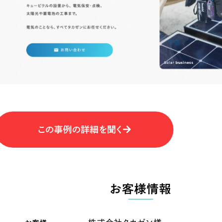
キャンペーン・プロモーションサイ
ブランディング（ロゴ・印刷物）
（
その他
（1件）
卸売・小売
医
Outsourcin
ャー
人材紹介・派遣
アウトソーシング（代行支援
テ
IT・インターネット
この事例の詳細を聞く
リープ・プロジェクト
「反響強化」を目的としたマー
ィア・放送
不動産
農
リープ・リクルーティング
「採用強化」を目的とした採用
お客様情報
ービス業
物流・運送
N
その他のサービス