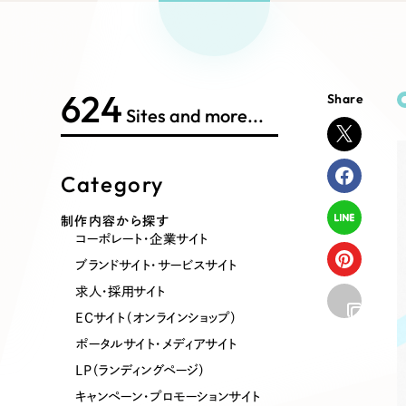
Works Search
絞り
リープ
SEO対
グ"から、
広報支援
624
Share
制作内容
Sites and more...
Category
コーポレート・企業サイト
ブランドサ
制作内容から探す
コーポレート・企業サイト
ポータルサイト・メディアサイト
LP（ラン
ブランドサイト・サービスサイト
求人・採用サイト
ECサイト（オンラインショップ）
その他
ポータルサイト・メディアサイト
LP（ランディングページ）
キャンペーン・プロモーションサイト