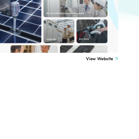
ト
（12件）
90件）
療・福祉
g
士業
View Website
）
教育
ケティング代行
林・水産
業務代行
PO・一般社団法人