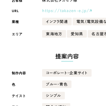
お客様
株式会社タカゼン様
Company
URL
https://takazen-e.jp/
業種
インフラ関連
電気（電気設備な
会社情報
エリア
東海地方
愛知県
名古屋
会社概要
・黒色
ベージュ・茶色
代表挨拶
SDGsに向けた取り組み
提案内容
ー・黄色
グリーン・緑色
メディア掲載と取材依頼
新着情報
制作内容
コーポレート・企業サイト
・桃色
カラフル・多色
採用情報
色
ブルー・青色
ブログ
テイスト
シンプル
リーピーブログ
代表ブログ