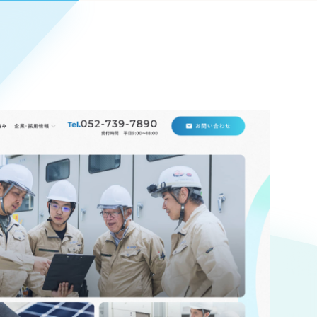
Pace
／
クラウド型工数管理ツール
日報ツールで案件ごとの営業利益をリアルタイムに可視化
発信
信
Cサイト（オンラインショップ）
）
ランディング（ロゴ・印刷物）
85件）
43件）
39件）