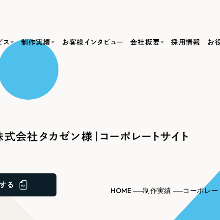
ビス
制作実績
お客様インタビュー
会社概要
採用情報
お
Web Produ
すべて
（624件）
コーポレート・企業サイト
（278件）
リーピーがわかる資料３点セット
bサイト制作
ブランドサイト・サービスサイト
リーピーが選ばれる理由
（85件）
リーピーのWebサイト制作・会社概要・サービスがわかる
会社概要
式会社タカゼン様｜コーポレートサイト
の中か
ご紹介し
求人・採用サイト
お役立ち資料
（61件）
Webサイト制作
ポレートサイト制作
採用サイト制作
代表挨拶
SDG
すぐに使える資料をダウンロード
ECサイト（オンラインショップ）
（43件）
コーポレートサイト制作
サイト制作
ブランドサイト制作
ポータルサイト・メディアサイト
メディア掲載・取材依頼
新着情
（39件）
する
採用サイト制作
HOME
制作実績
コーポレー
LP（ランディングページ）
（28件）
よくある質問
ト
ECサイト制作
リーピーブログ
採用情報
キャンペーン・プロモーションサイト
（1
ブランドサイト制作
Webデザイン・Webマーケティングに関する情報を発信