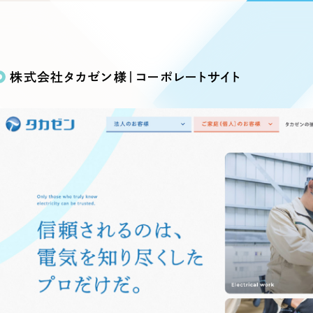
込み検索
ブランディング（ロゴ・印刷物）
ブランディング支援
・プロジェクト
広報ブログ
（90件）
／
マーケティング代行
リーピーの取り組みに関するお知らせ・イベントの様子を
策によるアクセス獲得、反響獲得などの"Webマーケティン
その他
（1件）
オプションサービス
代表ブログ
などのオフライン領域のマーケティングまでまるっと代行
株式会社タカゼン様｜コーポレートサイト
代表川口が経営・Web戦略・地方創生に関する情報を発
お客様インタビュー
メールマガジンアーカイブ
過去に配信したメールマガジンのアーカイブ
制作実績
イト・サービスサイト
求人・採用サイト
E
すべて
（624件）
コーポレート・企業サイト
（278件
ディングページ）
キャンペーン・プロモーション
ブ
ブランドサイト・サービスサイト
（
サイト
求人・採用サイト
（61件）
ECサイト（オンラインショップ）
（
ポータルサイト・メディアサイト
（
LP（ランディングページ）
（28件）