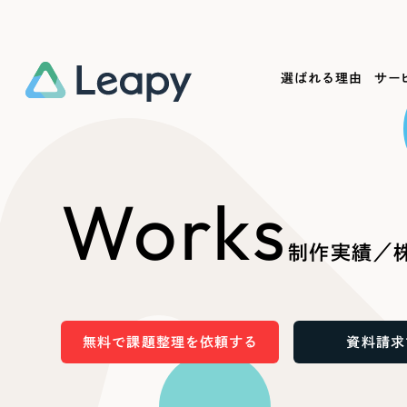
選ばれる理由
サー
Service
Works
Company
Useful
Works
サービス紹介
制作実績
会社概要
お役立ち情報
We
制作実績／株
一過性の広告に頼らず、
全国1,400社以上の支援実績
可能性をひらくデザインで
リーピーによるお役立ち情報を
コー
「仕組み」と「ノウハウ」を残す資産型DX
ら
しあわせな毎日をつくる
ます
支援をご提供します
実績の一部をご紹介します
EC
無料で課題整理を依頼する
資料請求
?
ブックマークしたサイ