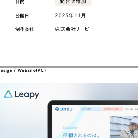
目的
問合せ増加
広報ブログ
公開日
2025年11月
メルマガアーカイブ
制作会社
株式会社リーピー
プライバシーポリシー
情報セキュ
esign / Website(PC)
クッキーポリシー
サイトマップ
客様も歓迎。
セプトの策定からお任
化するサイト構成、デザ