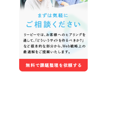
色
ホワイト・白色
グレー
オレンジ・橙色
イエロ
パープル・紫色
ピンク
さらに条件を追加する