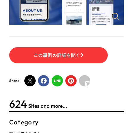
ポータルサイト・メディアサイト
（39件）
NPO・一般社団法人
LP（ランディングページ）
（28件）
キャンペーン・プロモーションサイト
（12件）
人材サービス
ブランディング（ロゴ・印刷物）
（90件）
その他
その他
（1件）
色
この事例の詳細を聞く
お客様インタビュー
ホワイト・白色
Share
グレー・黒色
624
Sites and more...
ベージュ・茶色
Category
レッド・赤色