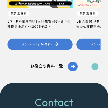
業界別資料
業界別資料
【コンサル業界向け】WEB集客＆問い合わせ
【個人医院・クリニッ
獲得完全ガイド＜2025年版＞
合わせ獲得完全ガイド
ダウンロードする（無料）
ダウンロード
お役立ち資料一覧
Contact