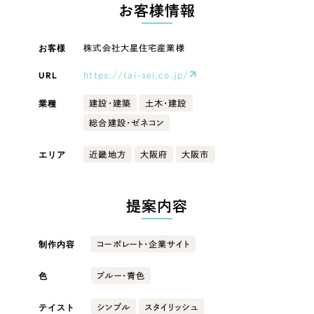
LP（ランディングページ）
（28件）
お客様情報
マーケティングDX支援
キャンペーン・プロモーションサイト
（12件）
キャンペーン・プロモーション
お客様
株式会社大星住宅産業様
Webサイト制作
ブランディング（ロゴ・印刷物）
（90件）
サイト
その他
（1件）
URL
https://tai-sei.co.jp/
コーポレートサイト制作
ブランディング（ロゴ・印刷物）
オプションサービス
業種
建設・建築
土木・建設
採用サイト制作
総合建設・ゼネコン
お客様インタビュー
その他
ECサイト制作
エリア
近畿地方
大阪府
大阪市
業種
Outsourcing
ブランドサイト制作
?
よくある質問
提案内容
アウトソーシング（代行支援）
製造業
リープ・プロジェクト
制作内容
コーポレート・企業サイト
「反響強化」を目的としたマーケティング代行
リープ・プロジェクト
建設・建築
／
マーケティング代行
リープ・リクルーティング
SEO対策によるアクセス獲得、反響獲得などの"Webマーケティング"から、
色
ブルー・青色
ライン領域のマーケティングまでまるっと代行
「採用強化」を目的とした採用業務代行
卸売・小売
テイスト
シンプル
スタイリッシュ