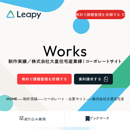
058-215-0066
無料で課題整理を依頼する
24時間受付
無料で課題整理を依頼する
Works
資料請求
する
資料請求する
制作実績／株式会社大星住宅産業様｜コーポレートサイト
無料で課題整理を依頼
する
Company
無料で課題整理を依頼する
資料請求する
会社情報
採用情報
HOME
制作実績
コーポレート・企業サイト
株式会社大星住宅産業
Web Produce
お役立ち情報
ブックマーク
絞り込み検索
リーピーが選ばれる理由
会社概要