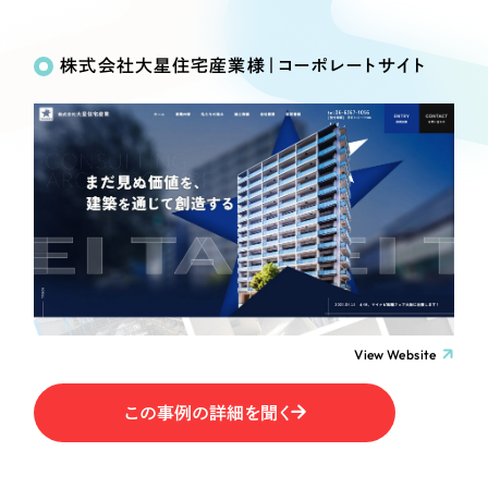
Works
絞り込み検
Webサイト制作
選ばれる理由
Search
索
コーポレートサイト制作
株式会社大星住宅産業様｜コーポレートサイト
採用サイト制作
サービス
制作内容
ECサイト制作
Service
ブランドサイト制作
コーポレート・企業サイト
サービス紹介
ブランディング支援
一過性の広告に頼らず、
「仕組み」と「ノウハウ」
制作実績
ブランドサイト・サービスサイト
を残す資産型DX支援をご提供します
すべて
（624件）
求人・採用サイト
コーポレート・企業サイト
（278件）
ブランドサイト・サービスサイト
（85件）
View Website
ECサイト（オンラインショップ）
求人・採用サイト
（61件）
この事例の詳細を聞く
ECサイト（オンラインショップ）
ポータルサイト・メディアサイト
（43件）
ポータルサイト・メディアサイト
（39件）
LP（ランディングページ）