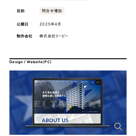
採用DX支援
その他のサービス
医療・福祉
目的
問合せ増加
リープ・リクルーティング
／
採用業務代行
プライバシーポリシー
情報セキュリティ方針
求人票作成・面接など各種業務代行、採用の仕組み作り支援
公開日
2025年4月
コンサルティング・調査
AI倫理ポリシー
クッキーポリシー
サイトマップ
リープ・キャリア
／
人材紹介サービス
制作会社
株式会社リーピー
ウェブアクセシビリティ方針
完全成功報酬型のスカウト型ハイクラス人材紹介（岐阜・愛知）
観光・レジャー
カイゼンDX支援
人材紹介・派遣
Design / Website(PC)
Pace
／
クラウド型工数管理ツール
日報ツールで案件ごとの営業利益をリアルタイムに可視化
士業
自治体・官公庁
制作実績
Works
美容・エステ
制作実績
IT・インターネット
全国1,400社以上の支援実績の中から
実績の