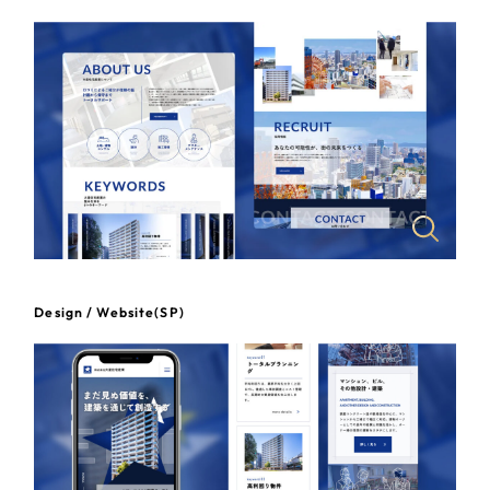
一部をご紹介します
教育
ブックマークしたサイト
インフラ関連
広告・メディア・放送
不動産
農林・水産
Design / Website(SP)
すべて
（624件）
金融・保険業
コーポレート・企業サイト
（278件）
ブランドサイト・サービスサイト
（85件）
その他サービス業
求人・採用サイト
（61件）
物流・運送
ECサイト（オンラインショップ）
（43件）