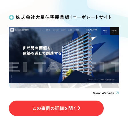
Works
絞り込み検
Webサイト制作
選ばれる理由
Search
索
コーポレートサイト制作
株式会社大星住宅産業様｜コーポレートサイト
採用サイト制作
サービス
制作内容
ECサイト制作
Service
ブランドサイト制作
コーポレート・企業サイト
サービス紹介
ブランディング支援
一過性の広告に頼らず、
「仕組み」と「ノウハウ」
制作実績
ブランドサイト・サービスサイト
を残す資産型DX支援をご提供します
すべて
（624件）
求人・採用サイト
コーポレート・企業サイト
（278件）
ブランドサイト・サービスサイト
（85件）
View Website
ECサイト（オンラインショップ）
求人・採用サイト
（61件）
この事例の詳細を聞く
ECサイト（オンラインショップ）
ポータルサイト・メディアサイト
（43件）
ポータルサイト・メディアサイト
（39件）
LP（ランディングページ）