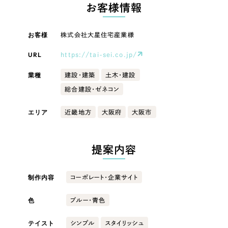
LP（ランディングページ）
（28件）
お客様情報
マーケティングDX支援
キャンペーン・プロモーションサイト
（12件）
キャンペーン・プロモーション
お客様
株式会社大星住宅産業様
Webサイト制作
ブランディング（ロゴ・印刷物）
（90件）
サイト
その他
（1件）
URL
https://tai-sei.co.jp/
コーポレートサイト制作
ブランディング（ロゴ・印刷物）
オプションサービス
業種
建設・建築
土木・建設
採用サイト制作
総合建設・ゼネコン
お客様インタビュー
その他
ECサイト制作
エリア
近畿地方
大阪府
大阪市
業種
Outsourcing
ブランドサイト制作
?
よくある質問
提案内容
アウトソーシング（代行支援）
製造業
リープ・プロジェクト
制作内容
コーポレート・企業サイト
「反響強化」を目的としたマーケティング代行
リープ・プロジェクト
建設・建築
／
マーケティング代行
リープ・リクルーティング
SEO対策によるアクセス獲得、反響獲得などの"Webマーケティング"から、
色
ブルー・青色
ライン領域のマーケティングまでまるっと代行
「採用強化」を目的とした採用業務代行
卸売・小売
テイスト
シンプル
スタイリッシュ