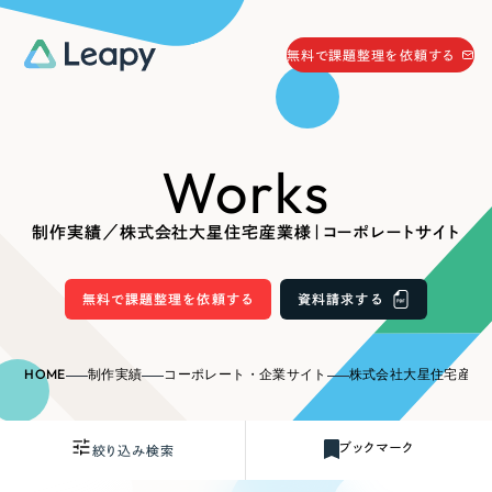
058-215-0066
無料で課題整理を依頼する
24時間受付
無料で課題整理を依頼する
Works
資料請求
する
資料請求する
制作実績／株式会社大星住宅産業様｜コーポレートサイト
無料で課題整理を依頼
する
Company
無料で課題整理を依頼する
資料請求する
会社情報
採用情報
HOME
制作実績
コーポレート・企業サイト
株式会社大星住宅産業
Web Produce
お役立ち情報
ブックマーク
絞り込み検索
リーピーが選ばれる理由
会社概要