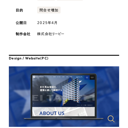
採用DX支援
その他のサービス
医療・福祉
目的
問合せ増加
リープ・リクルーティング
／
採用業務代行
プライバシーポリシー
情報セキュリティ方針
求人票作成・面接など各種業務代行、採用の仕組み作り支援
公開日
2025年4月
コンサルティング・調査
AI倫理ポリシー
クッキーポリシー
サイトマップ
リープ・キャリア
／
人材紹介サービス
制作会社
株式会社リーピー
ウェブアクセシビリティ方針
完全成功報酬型のスカウト型ハイクラス人材紹介（岐阜・愛知）
観光・レジャー
カイゼンDX支援
人材紹介・派遣
Design / Website(PC)
Pace
／
クラウド型工数管理ツール
日報ツールで案件ごとの営業利益をリアルタイムに可視化
士業
自治体・官公庁
制作実績
Works
美容・エステ
制作実績
IT・インターネット
全国1,400社以上の支援実績の中から
実績の