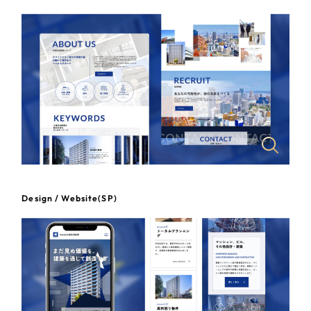
一部をご紹介します
教育
ブックマークしたサイト
インフラ関連
広告・メディア・放送
不動産
農林・水産
Design / Website(SP)
すべて
（624件）
金融・保険業
コーポレート・企業サイト
（278件）
ブランドサイト・サービスサイト
（85件）
その他サービス業
求人・採用サイト
（61件）
物流・運送
ECサイト（オンラインショップ）
（43件）