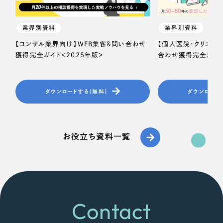
業界別資料
業界別資料
【コンサル業界向け】WEB集客＆問い合わせ
【個人医院・クリニッ
獲得完全ガイド＜2025年版＞
合わせ獲得完全ガイド
ダウンロードする（無料）
ダウンロード
お役立ち資料一覧
Contact