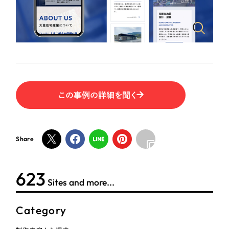
ポータルサイト・メディアサイト
（39件）
NPO・一般社団法人
LP（ランディングページ）
（28件）
キャンペーン・プロモーションサイト
（12件）
人材サービス
ブランディング（ロゴ・印刷物）
（90件）
その他
その他
（1件）
色
この事例の詳細を聞く
お客様インタビュー
ホワイト・白色
Share
グレー・黒色
623
Sites and more...
ベージュ・茶色
Category
レッド・赤色