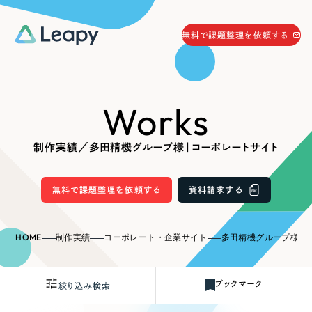
058-215-0066
無料で課題整理を依頼する
24時間受付
無料で課題整理を依頼する
Works
資料請求
する
資料請求する
制作実績／多田精機グループ様｜コーポレートサイト
無料で課題整理を依頼
する
Company
無料で課題整理を依頼する
資料請求する
会社情報
採用情報
HOME
制作実績
コーポレート・企業サイト
多田精機グループ様｜
Web Produce
お役立ち情報
ブックマーク
絞り込み検索
リーピーが選ばれる理由
会社概要