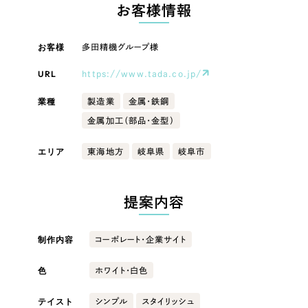
LP（ランディングページ）
（28件）
お客様情報
マーケティングDX支援
キャンペーン・プロモーションサイト
（12件）
キャンペーン・プロモーション
お客様
多田精機グループ様
Webサイト制作
ブランディング（ロゴ・印刷物）
（90件）
サイト
その他
（1件）
URL
https://www.tada.co.jp/
コーポレートサイト制作
ブランディング（ロゴ・印刷物）
オプションサービス
業種
製造業
金属・鉄鋼
採用サイト制作
金属加工（部品・金型）
お客様インタビュー
その他
ECサイト制作
エリア
東海地方
岐阜県
岐阜市
業種
Outsourcing
ブランドサイト制作
?
よくある質問
提案内容
アウトソーシング（代行支援）
製造業
リープ・プロジェクト
制作内容
コーポレート・企業サイト
「反響強化」を目的としたマーケティング代行
リープ・プロジェクト
建設・建築
／
マーケティング代行
リープ・リクルーティング
SEO対策によるアクセス獲得、反響獲得などの"Webマーケティング"から、
色
ホワイト・白色
ライン領域のマーケティングまでまるっと代行
「採用強化」を目的とした採用業務代行
卸売・小売
テイスト
シンプル
スタイリッシュ