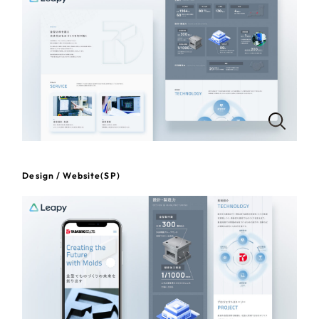
一部をご紹介します
教育
ブックマークしたサイト
インフラ関連
広告・メディア・放送
不動産
Design / Website(SP)
農林・水産
すべて
（624件）
金融・保険業
コーポレート・企業サイト
（278件）
ブランドサイト・サービスサイト
（85件）
その他サービス業
求人・採用サイト
（61件）
物流・運送
ECサイト（オンラインショップ）
（43件）