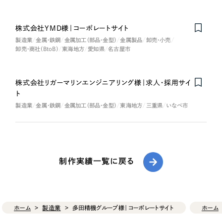
株式会社YMD様｜コーポレートサイト
製造業
金属・鉄鋼
金属加工（部品・金型）
金属製品
卸売・小売
卸売・商社（BtoB）
東海地方
愛知県
名古屋市
株式会社リガーマリンエンジニアリング様｜求人・採用サイ
Nominee
ト
製造業
金属・鉄鋼
金属加工（部品・金型）
東海地方
三重県
いなべ市
制作実績一覧に戻る
ホーム
製造業
多田精機グループ様｜コーポレートサイト
ホーム