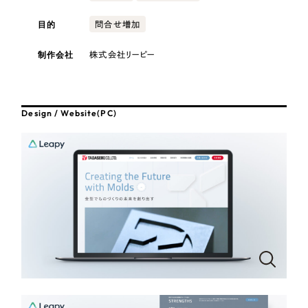
採用DX支援
その他のサービス
医療・福祉
目的
問合せ増加
リープ・リクルーティング
／
採用業務代行
プライバシーポリシー
情報セキュリティ方針
求人票作成・面接など各種業務代行、採用の仕組み作り支援
制作会社
株式会社リーピー
コンサルティング・調査
AI倫理ポリシー
クッキーポリシー
サイトマップ
リープ・キャリア
／
人材紹介サービス
ウェブアクセシビリティ方針
完全成功報酬型のスカウト型ハイクラス人材紹介（岐阜・愛知）
観光・レジャー
Design / Website(PC)
カイゼンDX支援
人材紹介・派遣
Pace
／
クラウド型工数管理ツール
日報ツールで案件ごとの営業利益をリアルタイムに可視化
士業
自治体・官公庁
制作実績
Works
美容・エステ
制作実績
IT・インターネット
全国1,400社以上の支援実績の中から
実績の