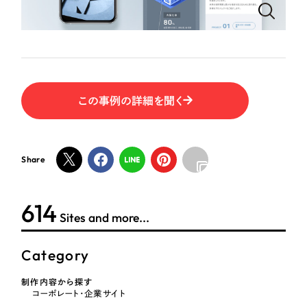
ポータルサイト・メディアサイト
（39件）
NPO・一般社団法人
LP（ランディングページ）
（28件）
キャンペーン・プロモーションサイト
（12件）
人材サービス
ブランディング（ロゴ・印刷物）
（90件）
その他
その他
（1件）
この事例の詳細を聞く
色
お客様インタビュー
Share
ホワイト・白色
624
グレー・黒色
Sites and more...
ベージュ・茶色
Category
制作内容から探す
レッド・赤色
コーポレート・企業サイト