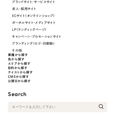
ブランドサイト・サービスサイト
オレンジ・橙色
求人・採用サイト
ECサイト（オンラインショップ）
イエロー・黄色
ポータルサイト・メディアサイト
LP（ランディングページ）
グリーン・緑色
キャンペーン・プロモーションサイト
ブランディング（ロゴ・印刷物）
ブルー・青色
その他
業種から探す
色から探す
エリアから探す
パープル・紫色
目的から探す
テイストから探す
CMSから探す
ピンク・桃色
公開日から探す
Search
カラフル・多色
その他