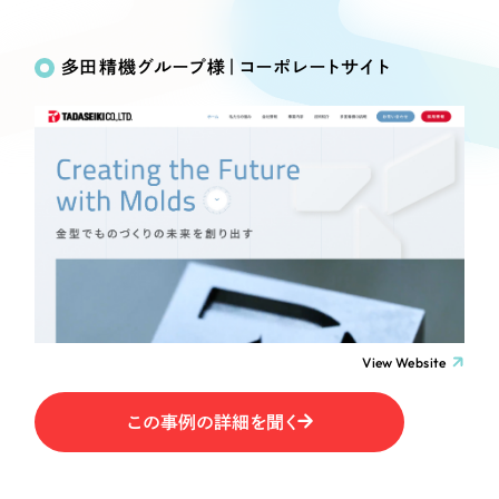
Works
絞り込み検
Webサイト制作
選ばれる理由
Search
索
コーポレートサイト制作
多田精機グループ様｜コーポレートサイト
採用サイト制作
サービス
制作内容
ECサイト制作
Service
ブランドサイト制作
コーポレート・企業サイト
サービス紹介
ブランディング支援
一過性の広告に頼らず、
「仕組み」と「ノウハウ」
制作実績
ブランドサイト・サービスサイト
を残す資産型DX支援をご提供します
すべて
（624件）
求人・採用サイト
コーポレート・企業サイト
（278件）
ブランドサイト・サービスサイト
（85件）
View Website
ECサイト（オンラインショップ）
求人・採用サイト
（61件）
この事例の詳細を聞く
ECサイト（オンラインショップ）
ポータルサイト・メディアサイト
（43件）
ポータルサイト・メディアサイト
（39件）
LP（ランディングページ）