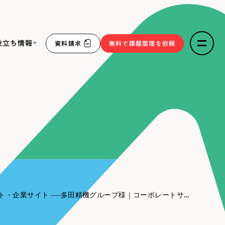
役立ち情報
資料請求
無料で課題整理を依頼
ce
リープ・リクルーティング
／
採用業務代行
求人票作成・面接など各種業務代行、採用の仕組み作り支
３点セット
援
リープ・キャリア
／
人材紹介サービス
sへの取り組み
完全成功報酬型のスカウト型ハイクラス人材紹介（岐阜・愛
知）
報
ト・企業サイト
多田精機グループ様｜コーポレートサイト
2件）