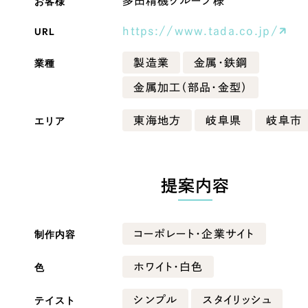
お客様
多田精機グループ様
Company
URL
https://www.tada.co.jp/
業種
製造業
金属・鉄鋼
会社情報
金属加工（部品・金型）
会社概要
エリア
東海地方
岐阜県
岐阜市
・黒色
ベージュ・茶色
代表挨拶
SDGsに向けた取り組み
ー・黄色
グリーン・緑色
メディア掲載と取材依頼
提案内容
新着情報
・桃色
カラフル・多色
採用情報
制作内容
コーポレート・企業サイト
ブログ
色
ホワイト・白色
リーピーブログ
テイスト
シンプル
スタイリッシュ
代表ブログ