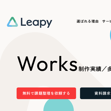
選ばれる理由
サー
Service
Works
Company
Useful
Works
サービス紹介
制作実績
会社概要
お役立ち情報
We
制作実績／多
一過性の広告に頼らず、
全国1,400社以上の支援実績
可能性をひらくデザインで
リーピーによるお役立ち情報を
コー
「仕組み」と「ノウハウ」を残す資産型DX
ら
しあわせな毎日をつくる
ます
支援をご提供します
実績の一部をご紹介します
EC
無料で課題整理を依頼する
資料請求
?
ブックマークしたサイ