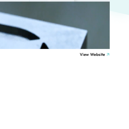
ト
（12件）
90件）
療・福祉
g
士業
View Website
）
教育
ケティング代行
林・水産
業務代行
PO・一般社団法人