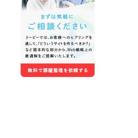
色
ホワイト・白色
グレー
オレンジ・橙色
イエロ
パープル・紫色
ピンク
さらに条件を追加する