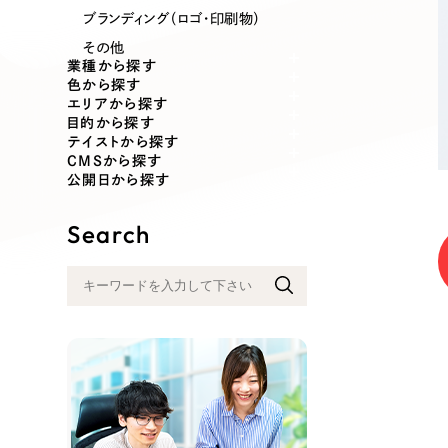
業種
ブランディング（ロゴ・印刷物）
その他
業種から探す
色から探す
エリアから探す
製造業
建設・建築
目的から探す
テイストから探す
CMSから探す
コンサルティング・調査
観光・レジ
公開日から探す
Search
自治体・官公庁
美容・エス
インフラ関連
広告・メデ
金融・保険業
その他サ
人材サービス
その他