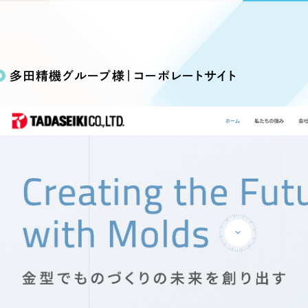
込み検索
ブランディング（ロゴ・印刷物）
ブランディング支援
・プロジェクト
広報ブログ
（90件）
／
マーケティング代行
リーピーの取り組みに関するお知らせ・イベントの様子を
策によるアクセス獲得、反響獲得などの"Webマーケティン
その他
（1件）
オプションサービス
代表ブログ
などのオフライン領域のマーケティングまでまるっと代行
多田精機グループ様｜コーポレートサイト
代表川口が経営・Web戦略・地方創生に関する情報を発
お客様インタビュー
メールマガジンアーカイブ
過去に配信したメールマガジンのアーカイブ
制作実績
イト・サービスサイト
求人・採用サイト
E
すべて
（624件）
コーポレート・企業サイト
（278件
ディングページ）
キャンペーン・プロモーション
ブ
ブランドサイト・サービスサイト
（
サイト
求人・採用サイト
（61件）
ECサイト（オンラインショップ）
（
ポータルサイト・メディアサイト
（
LP（ランディングページ）
（28件）