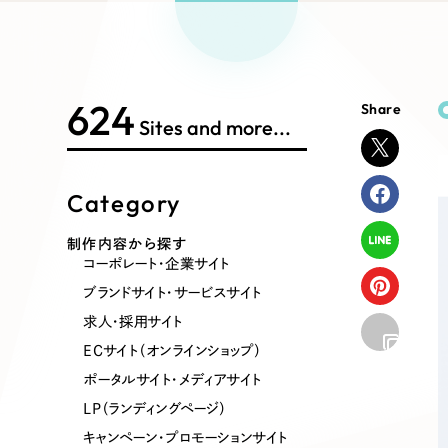
Works Search
絞り
リープ
SEO対
グ"から、
広報支援
624
Share
制作内容
Sites and more...
Category
コーポレート・企業サイト
ブランドサ
制作内容から探す
コーポレート・企業サイト
ポータルサイト・メディアサイト
LP（ラン
ブランドサイト・サービスサイト
求人・採用サイト
ECサイト（オンラインショップ）
その他
ポータルサイト・メディアサイト
LP（ランディングページ）
キャンペーン・プロモーションサイト