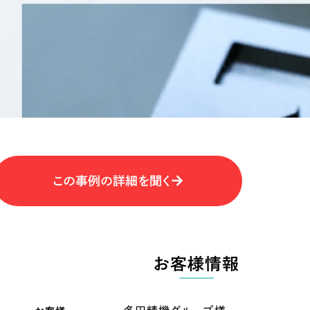
キャンペーン・プロモーションサイ
ブランディング（ロゴ・印刷物）
（
その他
（1件）
卸売・小売
医
Outsourcin
ャー
人材紹介・派遣
アウトソーシング（代行支援
テ
IT・インターネット
この事例の詳細を聞く
リープ・プロジェクト
「反響強化」を目的としたマー
ィア・放送
不動産
農
リープ・リクルーティング
「採用強化」を目的とした採用
お客様情報
ービス業
物流・運送
N
その他のサービス