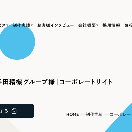
ビス
制作実績
お客様インタビュー
会社概要
採用情報
お
Web Produ
すべて
（624件）
コーポレート・企業サイト
（278件）
リーピーがわかる資料３点セット
bサイト制作
ブランドサイト・サービスサイト
リーピーが選ばれる理由
（85件）
リーピーのWebサイト制作・会社概要・サービスがわかる
会社概要
田精機グループ様｜コーポレートサイト
の中か
ご紹介し
求人・採用サイト
お役立ち資料
（61件）
Webサイト制作
ポレートサイト制作
採用サイト制作
代表挨拶
SDG
すぐに使える資料をダウンロード
ECサイト（オンラインショップ）
（43件）
コーポレートサイト制作
サイト制作
ブランドサイト制作
ポータルサイト・メディアサイト
メディア掲載・取材依頼
新着情
（39件）
する
採用サイト制作
HOME
制作実績
コーポレー
LP（ランディングページ）
（28件）
よくある質問
ト
ECサイト制作
リーピーブログ
採用情報
キャンペーン・プロモーションサイト
（1
ブランドサイト制作
Webデザイン・Webマーケティングに関する情報を発信