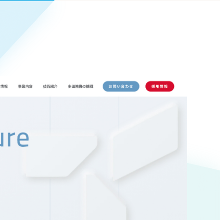
Pace
／
クラウド型工数管理ツール
日報ツールで案件ごとの営業利益をリアルタイムに可視化
発信
信
Cサイト（オンラインショップ）
）
ランディング（ロゴ・印刷物）
85件）
43件）
39件）