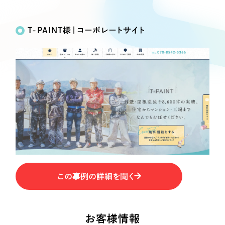
Works
絞り込み検
Webサイト制作
選ばれる理由
Search
索
コーポレートサイト制作
T-PAINT様｜コーポレートサイト
採用サイト制作
サービス
制作内容
ECサイト制作
Service
ブランドサイト制作
コーポレート・企業サイト
サービス紹介
ブランディング支援
一過性の広告に頼らず、
「仕組み」と「ノウハウ」
制作実績
ブランドサイト・サービスサイト
を残す資産型DX支援をご提供します
すべて
（624件）
求人・採用サイト
コーポレート・企業サイト
（278件）
ブランドサイト・サービスサイト
（85件）
ECサイト（オンラインショップ）
この事例の詳細を聞く
求人・採用サイト
（61件）
ECサイト（オンラインショップ）
ポータルサイト・メディアサイト
（43件）
ポータルサイト・メディアサイト
（39件）
お客様情報
LP（ランディングページ）