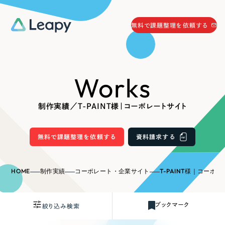
058-215-0066
無料で課題整理を依頼する
24時間受付
無料で課題整理を依頼する
Works
資料請求
する
資料請求する
制作実績／T-PAINT様｜コーポレートサイト
無料で課題整理を依頼
する
Company
無料で課題整理を依頼する
資料請求する
会社情報
採用情報
HOME
制作実績
コーポレート・企業サイト
T-PAINT様｜コーポ
Web Produce
お役立ち情報
ブックマーク
絞り込み検索
リーピーが選ばれる理由
会社概要