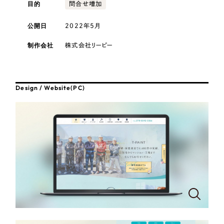
採用DX支援
目的
その他のサービス
問合せ増加
医療・福祉
リープ・リクルーティング
公開日
2022年5月
／
採用業務代行
プライバシーポリシー
情報セキュリティ方針
求人票作成・面接など各種業務代行、採用の仕組み作り支援
コンサルティング・調査
制作会社
株式会社リーピー
AI倫理ポリシー
クッキーポリシー
サイトマップ
リープ・キャリア
／
人材紹介サービス
ウェブアクセシビリティ方針
完全成功報酬型のスカウト型ハイクラス人材紹介（岐阜・愛知）
観光・レジャー
Design / Website(PC)
カイゼンDX支援
人材紹介・派遣
Pace
／
クラウド型工数管理ツール
日報ツールで案件ごとの営業利益をリアルタイムに可視化
士業
自治体・官公庁
制作実績
Works
美容・エステ
制作実績
IT・インターネット
全国1,400社以上の支援実績の中から
実績の