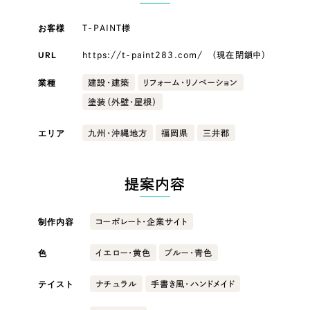
LP（ランディングページ）
（28件）
マーケティングDX支援
キャンペーン・プロモーションサイト
お客様
（12件）
T-PAINT様
キャンペーン・プロモーション
Webサイト制作
ブランディング（ロゴ・印刷物）
（90件）
サイト
URL
https://t-paint283.com/ （現在閉鎖中）
その他
（1件）
コーポレートサイト制作
業種
建設・建築
リフォーム・リノベーション
ブランディング（ロゴ・印刷物）
オプションサービス
塗装（外壁・屋根）
採用サイト制作
お客様インタビュー
その他
エリア
九州・沖縄地方
福岡県
三井郡
ECサイト制作
業種
Outsourcing
ブランドサイト制作
提案内容
?
よくある質問
アウトソーシング（代行支援）
製造業
制作内容
コーポレート・企業サイト
リープ・プロジェクト
「反響強化」を目的としたマーケティング代行
リープ・プロジェクト
色
建設・建築
／
マーケティング代行
イエロー・黄色
ブルー・青色
リープ・リクルーティング
SEO対策によるアクセス獲得、反響獲得などの"Webマーケティング"から、
ライン領域のマーケティングまでまるっと代行
テイスト
ナチュラル
手書き風・ハンドメイド
「採用強化」を目的とした採用業務代行
卸売・小売