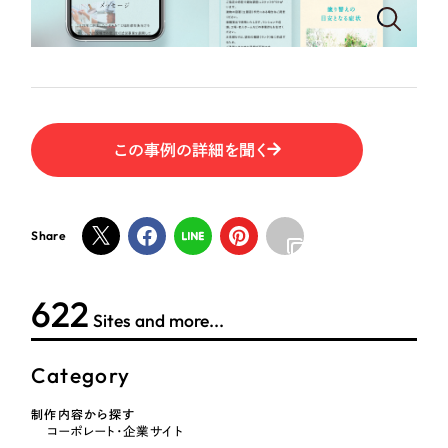
ポータルサイト・メディアサイト
（39件）
NPO・一般社団法人
LP（ランディングページ）
（28件）
キャンペーン・プロモーションサイト
（12件）
人材サービス
ブランディング（ロゴ・印刷物）
（90件）
その他
その他
（1件）
この事例の詳細を聞く
色
お客様インタビュー
Share
ホワイト・白色
624
グレー・黒色
Sites and more...
ベージュ・茶色
Category
制作内容から探す
レッド・赤色
コーポレート・企業サイト