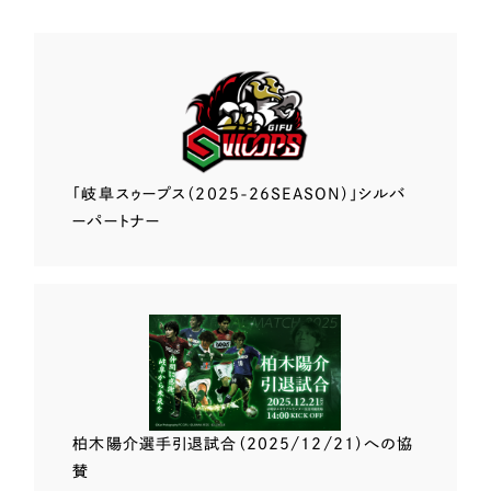
「岐阜スゥープス
（2025-26SEASON）」
シルバ
ーパートナー
柏木陽介選手
引退試合（2025/12/21）
への協
賛