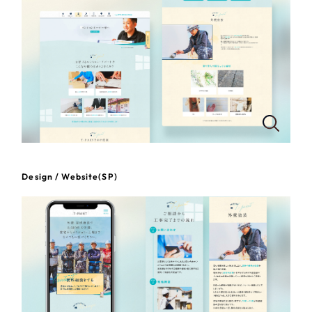
一部をご紹介します
教育
ブックマークしたサイト
インフラ関連
広告・メディア・放送
不動産
農林・水産
Design / Website(SP)
すべて
（624件）
金融・保険業
コーポレート・企業サイト
（278件）
ブランドサイト・サービスサイト
（85件）
その他サービス業
求人・採用サイト
（61件）
物流・運送
ECサイト（オンラインショップ）
（43件）