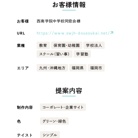
LP（ランディングページ）
（28件）
お客様情報
マーケティングDX支援
キャンペーン・プロモーションサイト
（12件）
キャンペーン・プロモーション
お客様
西南学院中学校同窓会様
Webサイト制作
ブランディング（ロゴ・印刷物）
（90件）
サイト
その他
（1件）
URL
https://www.swjh-dousoukai.net/
コーポレートサイト制作
ブランディング（ロゴ・印刷物）
オプションサービス
業種
教育
保育園・幼稚園
学校法人
採用サイト制作
スクール（習い事）
学習塾
お客様インタビュー
その他
ECサイト制作
エリア
九州・沖縄地方
福岡県
福岡市
業種
Outsourcing
ブランドサイト制作
?
よくある質問
提案内容
アウトソーシング（代行支援）
製造業
リープ・プロジェクト
制作内容
コーポレート・企業サイト
「反響強化」を目的としたマーケティング代行
リープ・プロジェクト
建設・建築
／
マーケティング代行
リープ・リクルーティング
SEO対策によるアクセス獲得、反響獲得などの"Webマーケティング"から、
色
グリーン・緑色
ライン領域のマーケティングまでまるっと代行
「採用強化」を目的とした採用業務代行
卸売・小売
テイスト
シンプル