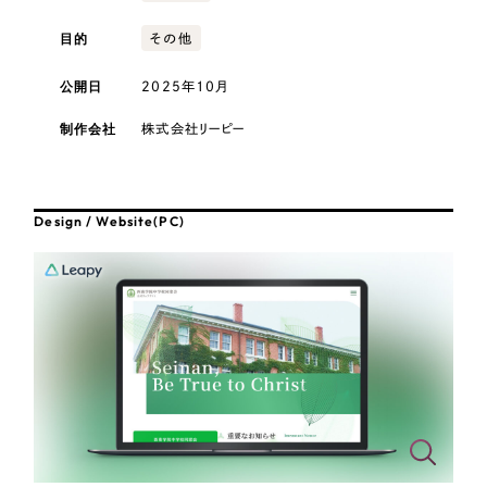
採用DX支援
その他のサービス
医療・福祉
目的
その他
リープ・リクルーティング
／
採用業務代行
プライバシーポリシー
情報セキュリティ方針
求人票作成・面接など各種業務代行、採用の仕組み作り支援
公開日
2025年10月
コンサルティング・調査
AI倫理ポリシー
クッキーポリシー
サイトマップ
リープ・キャリア
／
人材紹介サービス
制作会社
株式会社リーピー
ウェブアクセシビリティ方針
完全成功報酬型のスカウト型ハイクラス人材紹介（岐阜・愛知）
観光・レジャー
カイゼンDX支援
人材紹介・派遣
Design / Website(PC)
Pace
／
クラウド型工数管理ツール
日報ツールで案件ごとの営業利益をリアルタイムに可視化
士業
自治体・官公庁
制作実績
Works
美容・エステ
制作実績
IT・インターネット
全国1,400社以上の支援実績の中から
実績の