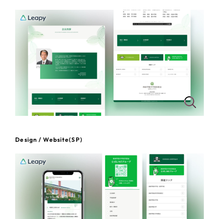
一部をご紹介します
教育
ブックマークしたサイト
インフラ関連
広告・メディア・放送
不動産
農林・水産
Design / Website(SP)
すべて
（624件）
金融・保険業
コーポレート・企業サイト
（278件）
ブランドサイト・サービスサイト
（85件）
その他サービス業
求人・採用サイト
（61件）
物流・運送
ECサイト（オンラインショップ）
（43件）