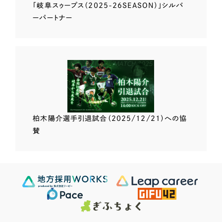
「岐阜スゥープス
（2025-26SEASON）」
シルバ
ーパートナー
柏木陽介選手
引退試合（2025/12/21）
への協
賛
Scroll Down