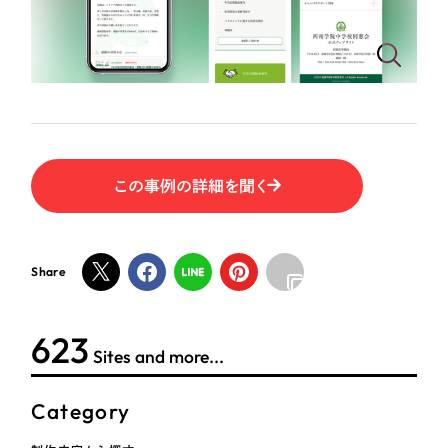
ポータルサイト・メディアサイト
（39件）
NPO・一般社団法人
LP（ランディングページ）
（28件）
キャンペーン・プロモーションサイト
（12件）
人材サービス
ブランディング（ロゴ・印刷物）
（90件）
その他
その他
（1件）
色
この事例の詳細を聞く
お客様インタビュー
ホワイト・白色
Share
グレー・黒色
624
Sites and more...
ベージュ・茶色
Category
レッド・赤色