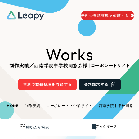
058-215-0066
無料で課題整理を依頼する
24時間受付
無料で課題整理を依頼する
Works
資料請求
する
資料請求する
制作実績／西南学院中学校同窓会様｜コーポレートサイト
無料で課題整理を依頼
する
Company
無料で課題整理を依頼する
資料請求する
会社情報
採用情報
HOME
制作実績
コーポレート・企業サイト
西南学院中学校同窓会
Web Produce
お役立ち情報
ブックマーク
絞り込み検索
リーピーが選ばれる理由
会社概要