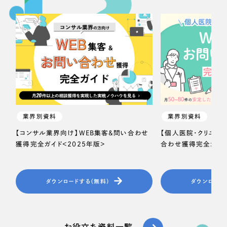
業界別資料
業界別資料
【コンサル業界向け】WEB集客＆問い合わせ
【個人医院・クリニッ
獲得完全ガイド＜2025年版＞
合わせ獲得完全ガイド
ダウンロードする（無料）
ダウンロード
お役立ち資料一覧