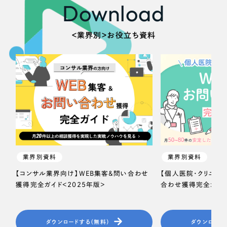
Download
＜業界別＞お役立ち資料
業界別資料
業界別資料
【コンサル業界向け】WEB集客＆問い合わせ
【個人医院・クリニッ
獲得完全ガイド＜2025年版＞
合わせ獲得完全ガイド
ダウンロードする（無料）
ダウンロード