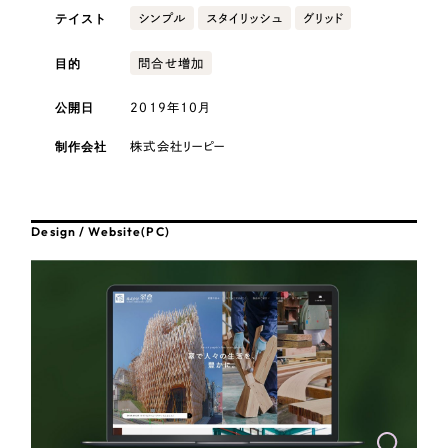
採用DX支援
その他のサービス
テイスト
シンプル
スタイリッシュ
グリッド
医療・福祉
リープ・リクルーティング
／
採用業務代行
目的
問合せ増加
プライバシーポリシー
情報セキュリティ方針
求人票作成・面接など各種業務代行、採用の仕組み作り支援
コンサルティング・調査
AI倫理ポリシー
クッキーポリシー
サイトマップ
リープ・キャリア
／
人材紹介サービス
公開日
2019年10月
ウェブアクセシビリティ方針
完全成功報酬型のスカウト型ハイクラス人材紹介（岐阜・愛知）
観光・レジャー
制作会社
株式会社リーピー
カイゼンDX支援
人材紹介・派遣
Pace
／
クラウド型工数管理ツール
Design / Website(PC)
日報ツールで案件ごとの営業利益をリアルタイムに可視化
士業
自治体・官公庁
制作実績
Works
美容・エステ
制作実績
IT・インターネット
全国1,400社以上の支援実績の中から
実績の