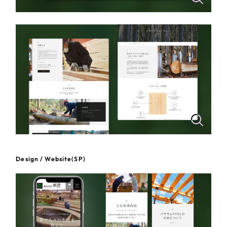
一部をご紹介します
教育
ブックマークしたサイト
インフラ関連
広告・メディア・放送
不動産
農林・水産
すべて
（624件）
金融・保険業
Design / Website(SP)
コーポレート・企業サイト
（278件）
ブランドサイト・サービスサイト
（85件）
その他サービス業
求人・採用サイト
（61件）
物流・運送
ECサイト（オンラインショップ）
（43件）