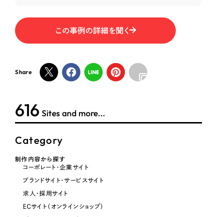
オレンジ・橙色
この事例の詳細を聞く
イエロー・黄色
グリーン・緑色
Share
ブルー・青色
622
Sites and more...
パープル・紫色
Category
ピンク・桃色
制作内容から探す
コーポレート・企業サイト
カラフル・多色
ブランドサイト・サービスサイト
求人・採用サイト
その他
ECサイト（オンラインショップ）