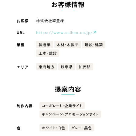
LP（ランディングページ）
（28件）
お客様情報
マーケティングDX支援
キャンペーン・プロモーションサイト
（12件）
キャンペーン・プロモーション
お客様
株式会社翠豊様
Webサイト制作
ブランディング（ロゴ・印刷物）
（90件）
サイト
その他
（1件）
URL
https://www.suihoo.co.jp/
コーポレートサイト制作
ブランディング（ロゴ・印刷物）
オプションサービス
業種
製造業
木材・木製品
建設・建築
採用サイト制作
土木・建設
お客様インタビュー
その他
ECサイト制作
エリア
東海地方
岐阜県
加茂郡
業種
Outsourcing
ブランドサイト制作
?
よくある質問
提案内容
アウトソーシング（代行支援）
製造業
リープ・プロジェクト
制作内容
コーポレート・企業サイト
「反響強化」を目的としたマーケティング代行
リープ・プロジェクト
建設・建築
／
マーケティング代行
キャンペーン・プロモーションサイト
リープ・リクルーティング
SEO対策によるアクセス獲得、反響獲得などの"Webマーケティング"から、
ライン領域のマーケティングまでまるっと代行
「採用強化」を目的とした採用業務代行
卸売・小売
色
ホワイト・白色
グレー・黒色