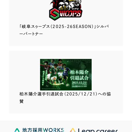
「岐阜スゥープス
（2025-26SEASON）」
シルバ
ーパートナー
柏木陽介選手
引退試合（2025/12/21）
への協
賛