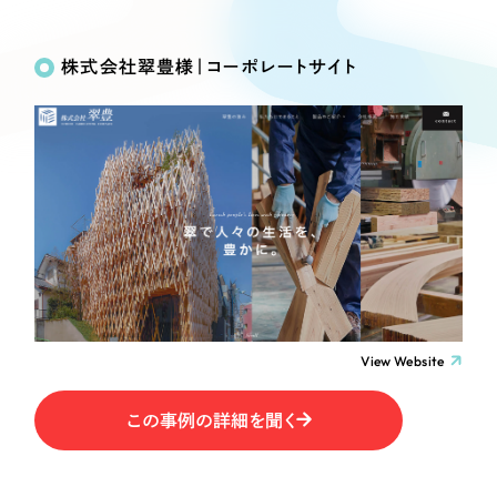
Works
絞り込み検
Webサイト制作
選ばれる理由
Search
索
コーポレートサイト制作
株式会社翠豊様｜コーポレートサイト
採用サイト制作
サービス
制作内容
ECサイト制作
Service
ブランドサイト制作
コーポレート・企業サイト
サービス紹介
ブランディング支援
一過性の広告に頼らず、
「仕組み」と「ノウハウ」
制作実績
ブランドサイト・サービスサイト
を残す資産型DX支援をご提供します
すべて
（624件）
求人・採用サイト
コーポレート・企業サイト
（278件）
ブランドサイト・サービスサイト
（85件）
View Website
ECサイト（オンラインショップ）
求人・採用サイト
（61件）
この事例の詳細を聞く
ECサイト（オンラインショップ）
ポータルサイト・メディアサイト
（43件）
ポータルサイト・メディアサイト
（39件）
LP（ランディングページ）