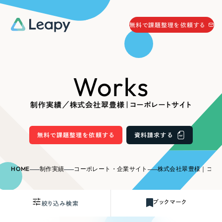
058-215-0066
無料で課題整理を依頼する
24時間受付
無料で課題整理を依頼する
Works
資料請求
する
資料請求する
制作実績／株式会社翠豊様｜コーポレートサイト
無料で課題整理を依頼
する
Company
無料で課題整理を依頼する
資料請求する
会社情報
採用情報
HOME
制作実績
コーポレート・企業サイト
株式会社翠豊様｜コー
Web Produce
お役立ち情報
ブックマーク
絞り込み検索
リーピーが選ばれる理由
会社概要