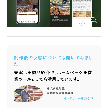
ポータルサイト・メディアサイト
（39件）
NPO・一般社団法人
LP（ランディングページ）
（28件）
キャンペーン・プロモーションサイト
（12件）
人材サービス
ブランディング（ロゴ・印刷物）
（90件）
その他
その他
（1件）
色
お客様インタビュー
制作後の反響についても聞いてみまし
ホワイト・白色
た！
充実した製品紹介で、ホームページを営
グレー・黒色
業ツールとしても活用しています。
ベージュ・茶色
株式会社翠豊
専務取締役
今井隆介
インタビューを見る
レッド・赤色