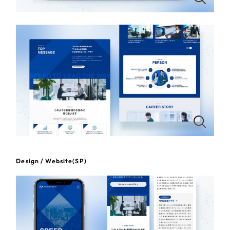
一部をご紹介します
教育
ブックマークしたサイト
インフラ関連
広告・メディア・放送
不動産
農林・水産
すべて
（624件）
金融・保険業
Design / Website(SP)
コーポレート・企業サイト
（278件）
ブランドサイト・サービスサイト
（85件）
その他サービス業
求人・採用サイト
（61件）
物流・運送
ECサイト（オンラインショップ）
（43件）