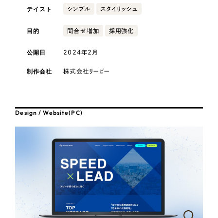
採用DX支援
その他のサービス
テイスト
シンプル
スタイリッシュ
医療・福祉
リープ・リクルーティング
／
採用業務代行
目的
問合せ増加
採用強化
プライバシーポリシー
情報セキュリティ方針
求人票作成・面接など各種業務代行、採用の仕組み作り支援
コンサルティング・調査
AI倫理ポリシー
クッキーポリシー
サイトマップ
リープ・キャリア
／
人材紹介サービス
公開日
2024年2月
ウェブアクセシビリティ方針
完全成功報酬型のスカウト型ハイクラス人材紹介（岐阜・愛知）
観光・レジャー
制作会社
株式会社リーピー
カイゼンDX支援
人材紹介・派遣
Pace
／
クラウド型工数管理ツール
Design / Website(PC)
日報ツールで案件ごとの営業利益をリアルタイムに可視化
士業
自治体・官公庁
制作実績
Works
美容・エステ
制作実績
IT・インターネット
全国1,400社以上の支援実績の中から
実績の