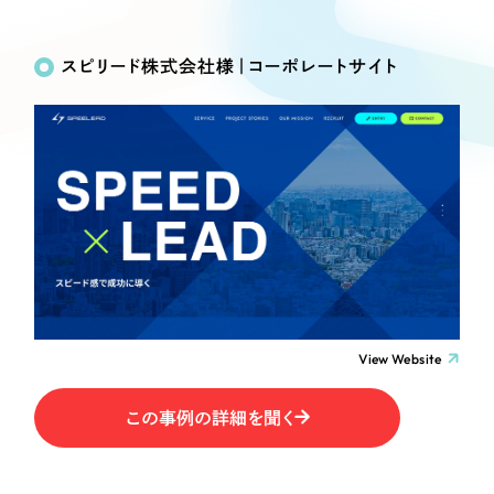
Works
絞り込み検
Webサイト制作
選ばれる理由
Search
索
コーポレートサイト制作
スピリード株式会社様｜コーポレートサイト
採用サイト制作
サービス
制作内容
ECサイト制作
Service
ブランドサイト制作
コーポレート・企業サイト
サービス紹介
ブランディング支援
一過性の広告に頼らず、
「仕組み」と「ノウハウ」
制作実績
ブランドサイト・サービスサイト
を残す資産型DX支援をご提供します
すべて
（624件）
求人・採用サイト
コーポレート・企業サイト
（278件）
ブランドサイト・サービスサイト
（85件）
View Website
ECサイト（オンラインショップ）
求人・採用サイト
（61件）
この事例の詳細を聞く
ECサイト（オンラインショップ）
ポータルサイト・メディアサイト
（43件）
ポータルサイト・メディアサイト
（39件）
LP（ランディングページ）