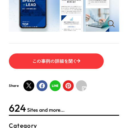
ポータルサイト・メディアサイト
（39件）
NPO・一般社団法人
LP（ランディングページ）
（28件）
キャンペーン・プロモーションサイト
（12件）
人材サービス
ブランディング（ロゴ・印刷物）
（90件）
その他
その他
（1件）
色
お客様インタビュー
この事例の詳細を聞く
ホワイト・白色
Share
グレー・黒色
624
ベージュ・茶色
Sites and more...
レッド・赤色
Category