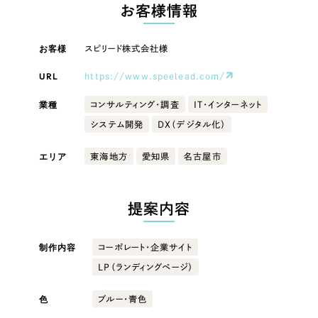
LP（ランディングページ）
（28件）
お客様情報
マーケティングDX支援
キャンペーン・プロモーションサイト
（12件）
キャンペーン・プロモーション
お客様
スピリード株式会社様
Webサイト制作
ブランディング（ロゴ・印刷物）
（90件）
サイト
その他
（1件）
URL
https://www.speelead.com/
コーポレートサイト制作
ブランディング（ロゴ・印刷物）
オプションサービス
業種
コンサルティング・調査
IT・インターネット
採用サイト制作
システム開発
DX（デジタル化）
お客様インタビュー
その他
ECサイト制作
エリア
東海地方
愛知県
名古屋市
業種
Outsourcing
ブランドサイト制作
?
よくある質問
提案内容
アウトソーシング（代行支援）
製造業
リープ・プロジェクト
制作内容
コーポレート・企業サイト
「反響強化」を目的としたマーケティング代行
リープ・プロジェクト
建設・建築
／
マーケティング代行
LP（ランディングページ）
リープ・リクルーティング
SEO対策によるアクセス獲得、反響獲得などの"Webマーケティング"から、
ライン領域のマーケティングまでまるっと代行
「採用強化」を目的とした採用業務代行
卸売・小売
色
ブルー・青色