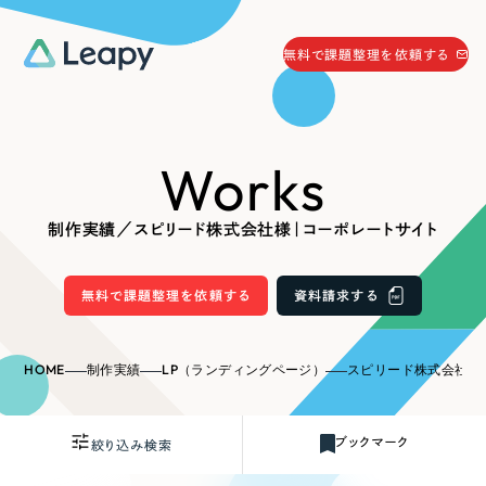
058-215-0066
無料で課題整理を依頼する
24時間受付
無料で課題整理を依頼する
Works
資料請求
する
資料請求する
制作実績／スピリード株式会社様｜コーポレートサイト
無料で課題整理を依頼
する
Company
無料で課題整理を依頼する
資料請求する
会社情報
採用情報
HOME
制作実績
LP（ランディングページ）
スピリード株式会社様
Web Produce
お役立ち情報
ブックマーク
絞り込み検索
リーピーが選ばれる理由
会社概要