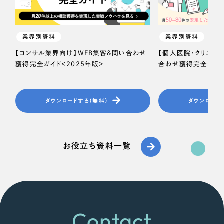
業界別資料
業界別資料
【コンサル業界向け】WEB集客＆問い合わせ
【個人医院・クリニッ
獲得完全ガイド＜2025年版＞
合わせ獲得完全ガイド
ダウンロードする（無料）
ダウンロード
お役立ち資料一覧
Contact