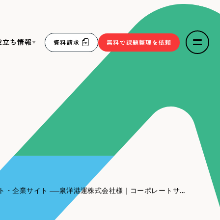
役立ち情報
資料請求
無料で課題整理を依頼
ce
リープ・リクルーティング
／
採用業務代行
求人票作成・面接など各種業務代行、採用の仕組み作り支
３点セット
援
リープ・キャリア
／
人材紹介サービス
sへの取り組み
完全成功報酬型のスカウト型ハイクラス人材紹介（岐阜・愛
知）
報
ト・企業サイト
泉洋港運株式会社様｜コーポレートサイト
2件）