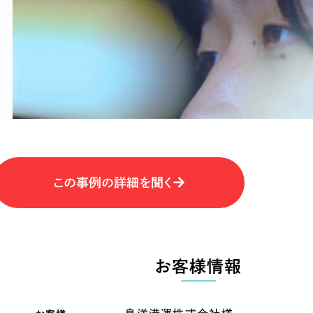
キャンペーン・プロモーションサイ
ブランディング（ロゴ・印刷物）
（
その他
（1件）
卸売・小売
医
Outsourcin
ャー
人材紹介・派遣
アウトソーシング（代行支援
テ
IT・インターネット
この事例の詳細を聞く
リープ・プロジェクト
「反響強化」を目的としたマー
ィア・放送
不動産
農
リープ・リクルーティング
「採用強化」を目的とした採用
お客様情報
ービス業
物流・運送
N
その他のサービス