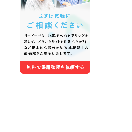
色
ホワイト・白色
グレー
オレンジ・橙色
イエロ
パープル・紫色
ピンク
さらに条件を追加する