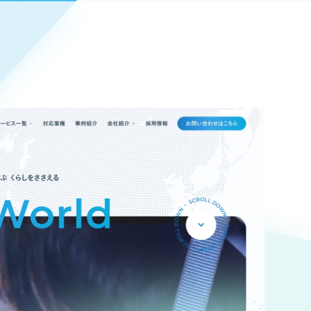
Pace
／
クラウド型工数管理ツール
日報ツールで案件ごとの営業利益をリアルタイムに可視化
発信
信
Cサイト（オンラインショップ）
）
ランディング（ロゴ・印刷物）
85件）
43件）
39件）