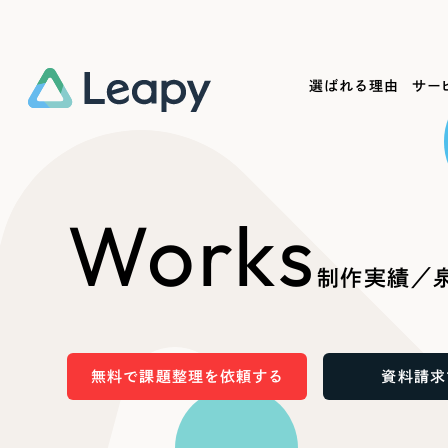
選ばれる理由
サー
Service
Works
Company
Useful
Works
サービス紹介
制作実績
会社概要
お役立ち情報
We
制作実績／泉
一過性の広告に頼らず、
全国1,400社以上の支援実績
可能性をひらくデザインで
リーピーによるお役立ち情報を
コー
「仕組み」と「ノウハウ」を残す資産型DX
ら
しあわせな毎日をつくる
ます
支援をご提供します
実績の一部をご紹介します
EC
無料で課題整理を依頼する
資料請求
?
ブックマークしたサイ