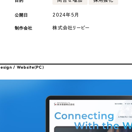
目的
広報ブログ
公開日
2024年5月
メルマガアーカイブ
制作会社
株式会社リーピー
プライバシーポリシー
情報セキュ
esign / Website(PC)
クッキーポリシー
サイトマップ
客様も歓迎。
セプトの策定からお任
化するサイト構成、デザ