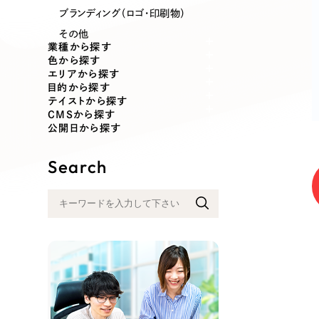
業種
ブランディング（ロゴ・印刷物）
その他
業種から探す
色から探す
エリアから探す
製造業
建設・建築
目的から探す
テイストから探す
CMSから探す
コンサルティング・調査
観光・レジ
公開日から探す
Search
自治体・官公庁
美容・エス
インフラ関連
広告・メデ
金融・保険業
その他サ
人材サービス
その他