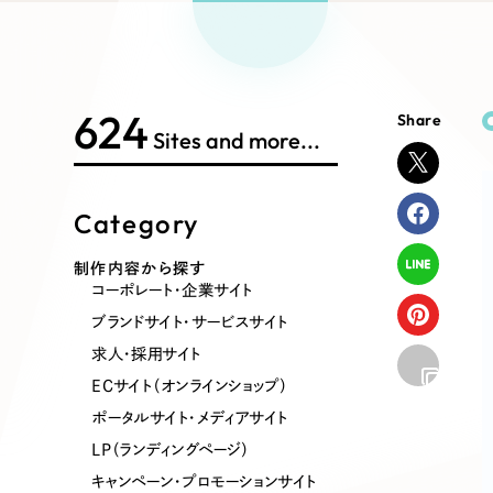
Works Search
絞り
リープ
SEO対
グ"から、
広報支援
624
Share
制作内容
Sites and more...
Category
コーポレート・企業サイト
ブランドサ
制作内容から探す
コーポレート・企業サイト
ポータルサイト・メディアサイト
LP（ラン
ブランドサイト・サービスサイト
求人・採用サイト
ECサイト（オンラインショップ）
その他
ポータルサイト・メディアサイト
LP（ランディングページ）
キャンペーン・プロモーションサイト