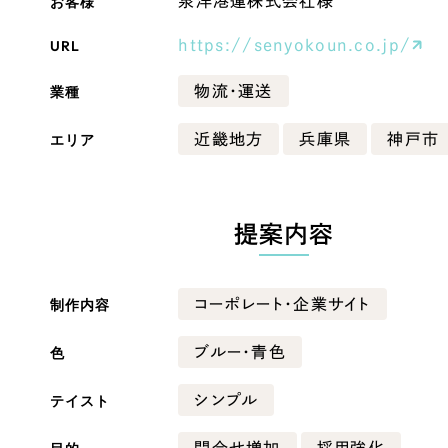
お客様
泉洋港運株式会社様
Company
URL
https://senyokoun.co.jp/
業種
物流・運送
会社情報
エリア
近畿地方
兵庫県
神戸市
会社概要
・黒色
ベージュ・茶色
代表挨拶
SDGsに向けた取り組み
提案内容
ー・黄色
グリーン・緑色
メディア掲載と取材依頼
新着情報
制作内容
コーポレート・企業サイト
・桃色
カラフル・多色
採用情報
色
ブルー・青色
ブログ
テイスト
シンプル
リーピーブログ
代表ブログ
問合せ増加
採用強化