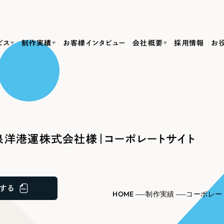
ビス
制作実績
お客様インタビュー
会社概要
採用情報
お
Web Produ
すべて
（624件）
コーポレート・企業サイト
（278件）
リーピーがわかる資料３点セット
bサイト制作
ブランドサイト・サービスサイト
リーピーが選ばれる理由
（85件）
リーピーのWebサイト制作・会社概要・サービスがわかる
会社概要
洋港運株式会社様｜コーポレートサイト
の中か
ご紹介し
求人・採用サイト
お役立ち資料
（61件）
Webサイト制作
ポレートサイト制作
採用サイト制作
代表挨拶
SDG
すぐに使える資料をダウンロード
ECサイト（オンラインショップ）
（43件）
コーポレートサイト制作
サイト制作
ブランドサイト制作
ポータルサイト・メディアサイト
メディア掲載・取材依頼
新着情
（39件）
する
採用サイト制作
HOME
制作実績
コーポレー
LP（ランディングページ）
（28件）
よくある質問
ト
ECサイト制作
リーピーブログ
採用情報
キャンペーン・プロモーションサイト
（1
ブランドサイト制作
Webデザイン・Webマーケティングに関する情報を発信