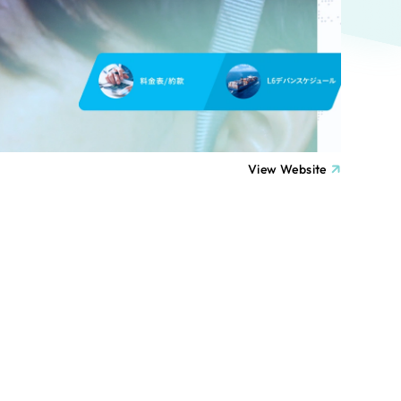
ト
（12件）
90件）
療・福祉
g
士業
View Website
）
教育
ケティング代行
林・水産
業務代行
PO・一般社団法人