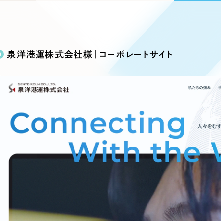
込み検索
ブランディング（ロゴ・印刷物）
ブランディング支援
・プロジェクト
広報ブログ
（90件）
／
マーケティング代行
リーピーの取り組みに関するお知らせ・イベントの様子を
策によるアクセス獲得、反響獲得などの"Webマーケティン
その他
（1件）
オプションサービス
代表ブログ
などのオフライン領域のマーケティングまでまるっと代行
泉洋港運株式会社様｜コーポレートサイト
代表川口が経営・Web戦略・地方創生に関する情報を発
お客様インタビュー
メールマガジンアーカイブ
過去に配信したメールマガジンのアーカイブ
制作実績
イト・サービスサイト
求人・採用サイト
E
すべて
（624件）
コーポレート・企業サイト
（278件
ディングページ）
キャンペーン・プロモーション
ブ
ブランドサイト・サービスサイト
（
サイト
求人・採用サイト
（61件）
ECサイト（オンラインショップ）
（
ポータルサイト・メディアサイト
（
LP（ランディングページ）
（28件）