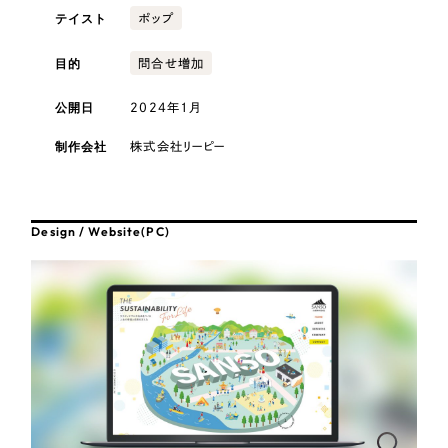
採用DX支援
その他のサービス
テイスト
ポップ
医療・福祉
リープ・リクルーティング
／
採用業務代行
目的
問合せ増加
プライバシーポリシー
情報セキュリティ方針
求人票作成・面接など各種業務代行、採用の仕組み作り支援
コンサルティング・調査
AI倫理ポリシー
クッキーポリシー
サイトマップ
リープ・キャリア
／
人材紹介サービス
公開日
2024年1月
ウェブアクセシビリティ方針
完全成功報酬型のスカウト型ハイクラス人材紹介（岐阜・愛知）
観光・レジャー
制作会社
株式会社リーピー
カイゼンDX支援
人材紹介・派遣
Pace
／
クラウド型工数管理ツール
Design / Website(PC)
日報ツールで案件ごとの営業利益をリアルタイムに可視化
士業
自治体・官公庁
制作実績
Works
美容・エステ
制作実績
IT・インターネット
全国1,400社以上の支援実績の中から
実績の