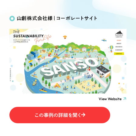
Works
絞り込み検
Webサイト制作
選ばれる理由
Search
索
コーポレートサイト制作
山創株式会社様｜コーポレートサイト
採用サイト制作
サービス
制作内容
ECサイト制作
Service
ブランドサイト制作
コーポレート・企業サイト
サービス紹介
ブランディング支援
一過性の広告に頼らず、
「仕組み」と「ノウハウ」
制作実績
ブランドサイト・サービスサイト
を残す資産型DX支援をご提供します
すべて
（624件）
求人・採用サイト
コーポレート・企業サイト
（278件）
ブランドサイト・サービスサイト
（85件）
View Website
ECサイト（オンラインショップ）
求人・採用サイト
（61件）
この事例の詳細を聞く
ECサイト（オンラインショップ）
ポータルサイト・メディアサイト
（43件）
ポータルサイト・メディアサイト
（39件）
LP（ランディングページ）