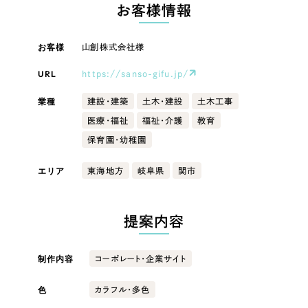
LP（ランディングページ）
（28件）
お客様情報
マーケティングDX支援
キャンペーン・プロモーションサイト
（12件）
キャンペーン・プロモーション
お客様
山創株式会社様
Webサイト制作
ブランディング（ロゴ・印刷物）
（90件）
サイト
その他
（1件）
URL
https://sanso-gifu.jp/
コーポレートサイト制作
ブランディング（ロゴ・印刷物）
オプションサービス
業種
建設・建築
土木・建設
土木工事
採用サイト制作
医療・福祉
福祉・介護
教育
お客様インタビュー
その他
ECサイト制作
保育園・幼稚園
業種
Outsourcing
ブランドサイト制作
エリア
東海地方
岐阜県
関市
?
よくある質問
アウトソーシング（代行支援）
製造業
提案内容
リープ・プロジェクト
「反響強化」を目的としたマーケティング代行
リープ・プロジェクト
建設・建築
／
マーケティング代行
制作内容
コーポレート・企業サイト
リープ・リクルーティング
SEO対策によるアクセス獲得、反響獲得などの"Webマーケティング"から、
ライン領域のマーケティングまでまるっと代行
「採用強化」を目的とした採用業務代行
卸売・小売
色
カラフル・多色