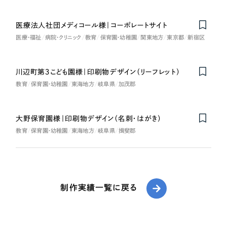
医療法人社団メディコール様｜コーポレートサイト
Nominee
医療・福祉
病院・クリニック
教育
保育園・幼稚園
関東地方
東京都
新宿区
川辺町第３こども園様｜印刷物デザイン（リーフレット）
教育
保育園・幼稚園
東海地方
岐阜県
加茂郡
大野保育園様｜印刷物デザイン（名刺・はがき）
教育
保育園・幼稚園
東海地方
岐阜県
揖斐郡
制作実績一覧に戻る