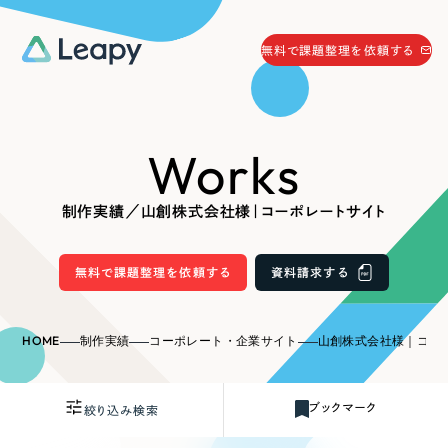
058-215-0066
無料で課題整理を依頼する
24時間受付
無料で課題整理を依頼する
Works
資料請求
する
資料請求する
制作実績／山創株式会社様｜コーポレートサイト
無料で課題整理を依頼
する
Company
無料で課題整理を依頼する
資料請求する
会社情報
採用情報
HOME
制作実績
コーポレート・企業サイト
山創株式会社様｜コー
Web Produce
お役立ち情報
ブックマーク
絞り込み検索
リーピーが選ばれる理由
会社概要