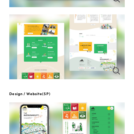
一部をご紹介します
教育
ブックマークしたサイト
インフラ関連
広告・メディア・放送
不動産
農林・水産
すべて
（624件）
金融・保険業
Design / Website(SP)
コーポレート・企業サイト
（278件）
ブランドサイト・サービスサイト
（85件）
その他サービス業
求人・採用サイト
（61件）
物流・運送
ECサイト（オンラインショップ）
（43件）