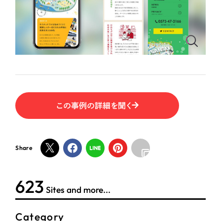
ポータルサイト・メディアサイト
（39件）
NPO・一般社団法人
LP（ランディングページ）
（28件）
キャンペーン・プロモーションサイト
（12件）
人材サービス
ブランディング（ロゴ・印刷物）
（90件）
その他
その他
（1件）
色
お客様インタビュー
この事例の詳細を聞く
ホワイト・白色
Share
グレー・黒色
624
ベージュ・茶色
Sites and more...
レッド・赤色
Category