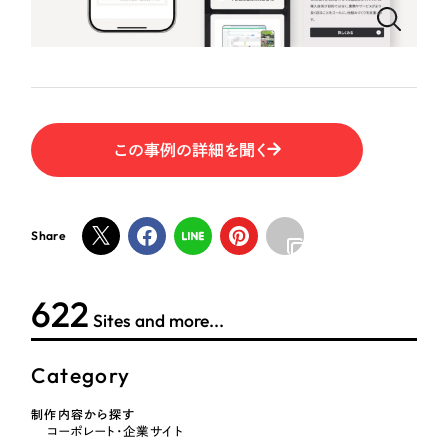
ポータルサイト・メディアサイト
（39件）
NPO・一般社団法人
LP（ランディングページ）
（28件）
キャンペーン・プロモーションサイト
（12件）
人材サービス
ブランディング（ロゴ・印刷物）
（90件）
その他
その他
（1件）
この事例の詳細を聞く
色
お客様インタビュー
Share
ホワイト・白色
624
グレー・黒色
Sites and more...
ベージュ・茶色
Category
制作内容から探す
レッド・赤色
コーポレート・企業サイト