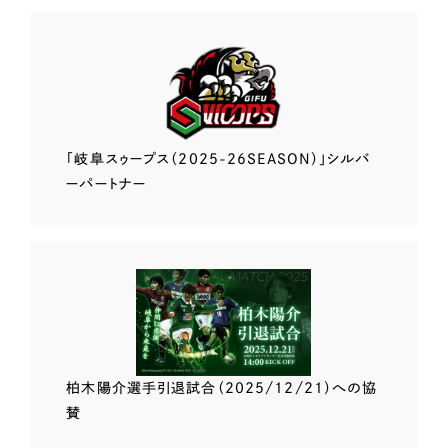
「岐阜スゥープス
（2025-26SEASON）」
シルバ
ーパートナー
柏木陽介選手
引退試合（2025/12/21）
への協
賛