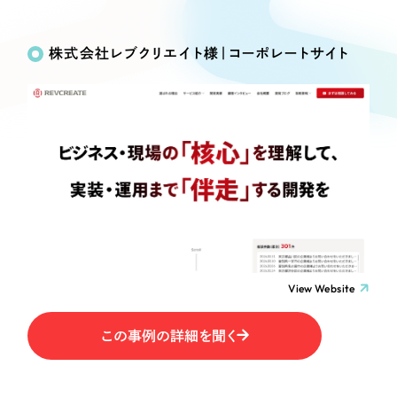
Works
絞り込み検
Webサイト制作
選ばれる理由
Search
索
コーポレートサイト制作
株式会社レブクリエイト様｜コーポレートサイト
採用サイト制作
サービス
制作内容
ECサイト制作
Service
ブランドサイト制作
コーポレート・企業サイト
サービス紹介
ブランディング支援
一過性の広告に頼らず、
「仕組み」と「ノウハウ」
制作実績
ブランドサイト・サービスサイト
を残す資産型DX支援をご提供します
すべて
（624件）
求人・採用サイト
コーポレート・企業サイト
（278件）
ブランドサイト・サービスサイト
（85件）
View Website
ECサイト（オンラインショップ）
求人・採用サイト
（61件）
この事例の詳細を聞く
ECサイト（オンラインショップ）
ポータルサイト・メディアサイト
（43件）
ポータルサイト・メディアサイト
（39件）
LP（ランディングページ）