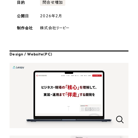
採用DX支援
目的
その他のサービス
問合せ増加
医療・福祉
リープ・リクルーティング
公開日
2026年2月
／
採用業務代行
プライバシーポリシー
情報セキュリティ方針
求人票作成・面接など各種業務代行、採用の仕組み作り支援
コンサルティング・調査
制作会社
株式会社リーピー
AI倫理ポリシー
クッキーポリシー
サイトマップ
リープ・キャリア
／
人材紹介サービス
ウェブアクセシビリティ方針
完全成功報酬型のスカウト型ハイクラス人材紹介（岐阜・愛知）
観光・レジャー
Design / Website(PC)
カイゼンDX支援
人材紹介・派遣
Pace
／
クラウド型工数管理ツール
日報ツールで案件ごとの営業利益をリアルタイムに可視化
士業
自治体・官公庁
制作実績
Works
美容・エステ
制作実績
IT・インターネット
全国1,400社以上の支援実績の中から
実績の