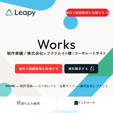
058-215-0066
無料で課題整理を依頼する
24時間受付
無料で課題整理を依頼する
Works
資料請求
する
資料請求する
制作実績／株式会社レブクリエイト様｜コーポレートサイト
無料で課題整理を依頼
する
Company
無料で課題整理を依頼する
資料請求する
会社情報
採用情報
HOME
制作実績
コーポレート・企業サイト
株式会社レブクリエイト
Web Produce
お役立ち情報
ブックマーク
絞り込み検索
リーピーが選ばれる理由
会社概要