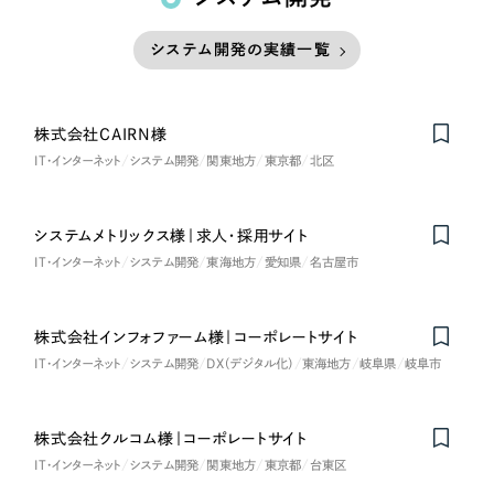
システム開発の実績一覧
株式会社CAIRN様
IT・インターネット
システム開発
関東地方
東京都
北区
システムメトリックス様｜求人・採用サイト
IT・インターネット
システム開発
東海地方
愛知県
名古屋市
株式会社インフォファーム様｜コーポレートサイト
IT・インターネット
システム開発
DX（デジタル化）
東海地方
岐阜県
岐阜市
株式会社クルコム様｜コーポレートサイト
Nominee
IT・インターネット
システム開発
関東地方
東京都
台東区