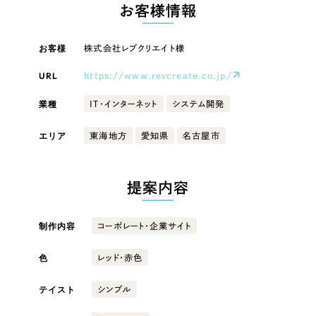
LP（ランディングページ）
（28件）
お客様情報
マーケティングDX支援
キャンペーン・プロモーションサイト
（12件）
キャンペーン・プロモーション
お客様
株式会社レブクリエイト様
Webサイト制作
ブランディング（ロゴ・印刷物）
（90件）
サイト
その他
（1件）
URL
https://www.revcreate.co.jp/
コーポレートサイト制作
ブランディング（ロゴ・印刷物）
オプションサービス
業種
IT・インターネット
システム開発
採用サイト制作
お客様インタビュー
その他
エリア
東海地方
愛知県
名古屋市
ECサイト制作
業種
Outsourcing
ブランドサイト制作
提案内容
?
よくある質問
アウトソーシング（代行支援）
製造業
制作内容
コーポレート・企業サイト
リープ・プロジェクト
「反響強化」を目的としたマーケティング代行
リープ・プロジェクト
色
建設・建築
／
マーケティング代行
レッド・赤色
リープ・リクルーティング
SEO対策によるアクセス獲得、反響獲得などの"Webマーケティング"から、
ライン領域のマーケティングまでまるっと代行
テイスト
シンプル
「採用強化」を目的とした採用業務代行
卸売・小売