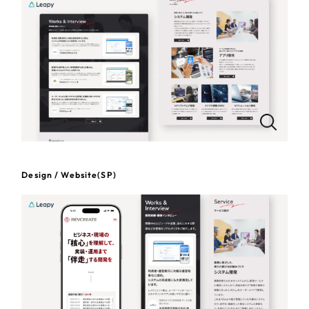
一部をご紹介します
教育
ブックマークしたサイト
インフラ関連
広告・メディア・放送
不動産
農林・水産
Design / Website(SP)
すべて
（624件）
金融・保険業
コーポレート・企業サイト
（278件）
ブランドサイト・サービスサイト
（85件）
その他サービス業
求人・採用サイト
（61件）
物流・運送
ECサイト（オンラインショップ）
（43件）