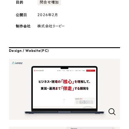
採用DX支援
目的
その他のサービス
問合せ増加
医療・福祉
リープ・リクルーティング
公開日
2026年2月
／
採用業務代行
プライバシーポリシー
情報セキュリティ方針
求人票作成・面接など各種業務代行、採用の仕組み作り支援
コンサルティング・調査
制作会社
株式会社リーピー
AI倫理ポリシー
クッキーポリシー
サイトマップ
リープ・キャリア
／
人材紹介サービス
ウェブアクセシビリティ方針
完全成功報酬型のスカウト型ハイクラス人材紹介（岐阜・愛知）
観光・レジャー
Design / Website(PC)
カイゼンDX支援
人材紹介・派遣
Pace
／
クラウド型工数管理ツール
日報ツールで案件ごとの営業利益をリアルタイムに可視化
士業
自治体・官公庁
制作実績
Works
美容・エステ
制作実績
IT・インターネット
全国1,400社以上の支援実績の中から
実績の