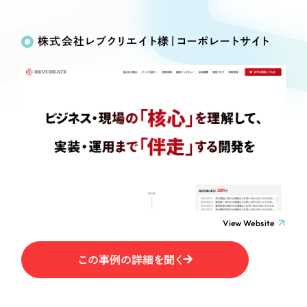
Works
絞り込み検
Webサイト制作
選ばれる理由
Search
索
コーポレートサイト制作
株式会社レブクリエイト様｜コーポレートサイト
採用サイト制作
サービス
制作内容
ECサイト制作
Service
ブランドサイト制作
コーポレート・企業サイト
サービス紹介
ブランディング支援
一過性の広告に頼らず、
「仕組み」と「ノウハウ」
制作実績
ブランドサイト・サービスサイト
を残す資産型DX支援をご提供します
すべて
（624件）
求人・採用サイト
コーポレート・企業サイト
（278件）
ブランドサイト・サービスサイト
（85件）
View Website
ECサイト（オンラインショップ）
求人・採用サイト
（61件）
この事例の詳細を聞く
ECサイト（オンラインショップ）
ポータルサイト・メディアサイト
（43件）
ポータルサイト・メディアサイト
（39件）
LP（ランディングページ）