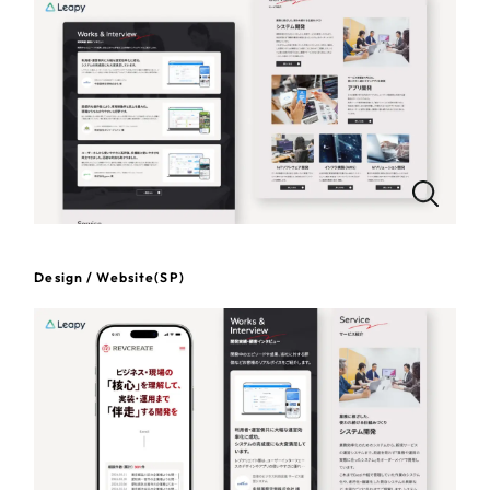
一部をご紹介します
教育
ブックマークしたサイト
インフラ関連
広告・メディア・放送
不動産
農林・水産
Design / Website(SP)
すべて
（624件）
金融・保険業
コーポレート・企業サイト
（278件）
ブランドサイト・サービスサイト
（85件）
その他サービス業
求人・採用サイト
（61件）
物流・運送
ECサイト（オンラインショップ）
（43件）