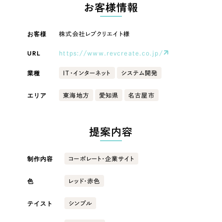
LP（ランディングページ）
（28件）
お客様情報
マーケティングDX支援
キャンペーン・プロモーションサイト
（12件）
キャンペーン・プロモーション
お客様
株式会社レブクリエイト様
Webサイト制作
ブランディング（ロゴ・印刷物）
（90件）
サイト
その他
（1件）
URL
https://www.revcreate.co.jp/
コーポレートサイト制作
ブランディング（ロゴ・印刷物）
オプションサービス
業種
IT・インターネット
システム開発
採用サイト制作
お客様インタビュー
その他
エリア
東海地方
愛知県
名古屋市
ECサイト制作
業種
Outsourcing
ブランドサイト制作
提案内容
?
よくある質問
アウトソーシング（代行支援）
製造業
制作内容
コーポレート・企業サイト
リープ・プロジェクト
「反響強化」を目的としたマーケティング代行
リープ・プロジェクト
色
建設・建築
／
マーケティング代行
レッド・赤色
リープ・リクルーティング
SEO対策によるアクセス獲得、反響獲得などの"Webマーケティング"から、
ライン領域のマーケティングまでまるっと代行
テイスト
シンプル
「採用強化」を目的とした採用業務代行
卸売・小売