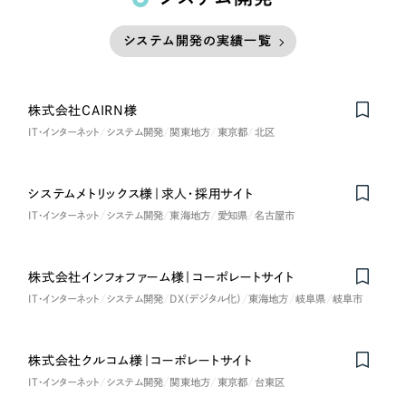
システム開発の実績一覧
株式会社CAIRN様
IT・インターネット
システム開発
関東地方
東京都
北区
システムメトリックス様｜求人・採用サイト
IT・インターネット
システム開発
東海地方
愛知県
名古屋市
株式会社インフォファーム様｜コーポレートサイト
IT・インターネット
システム開発
DX（デジタル化）
東海地方
岐阜県
岐阜市
株式会社クルコム様｜コーポレートサイト
Nominee
IT・インターネット
システム開発
関東地方
東京都
台東区