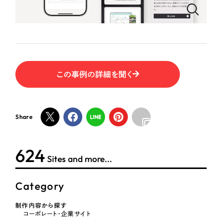
ポータルサイト・メディアサイト
（39件）
NPO・一般社団法人
LP（ランディングページ）
（28件）
キャンペーン・プロモーションサイト
（12件）
人材サービス
ブランディング（ロゴ・印刷物）
（90件）
その他
その他
（1件）
この事例の詳細を聞く
色
お客様インタビュー
Share
ホワイト・白色
624
グレー・黒色
Sites and more...
ベージュ・茶色
Category
制作内容から探す
レッド・赤色
コーポレート・企業サイト