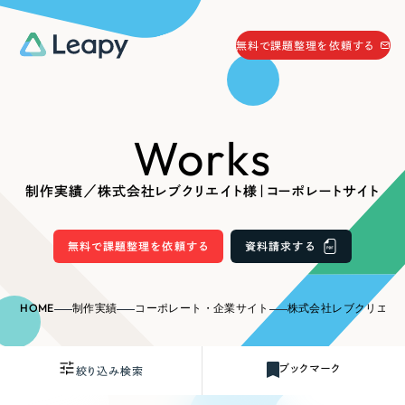
058-215-0066
無料で課題整理を依頼する
24時間受付
無料で課題整理を依頼する
Works
資料請求
する
資料請求する
制作実績／株式会社レブクリエイト様｜コーポレートサイト
無料で課題整理を依頼
する
Company
無料で課題整理を依頼する
資料請求する
会社情報
採用情報
HOME
制作実績
コーポレート・企業サイト
株式会社レブクリエイト
Web Produce
お役立ち情報
ブックマーク
絞り込み検索
リーピーが選ばれる理由
会社概要