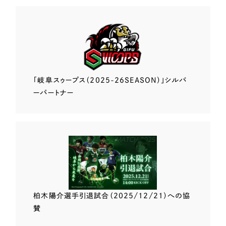
「岐阜スゥープス
（2025-26SEASON）」
シルバ
ーパートナー
柏木陽介選手
引退試合（2025/12/21）
への協
賛