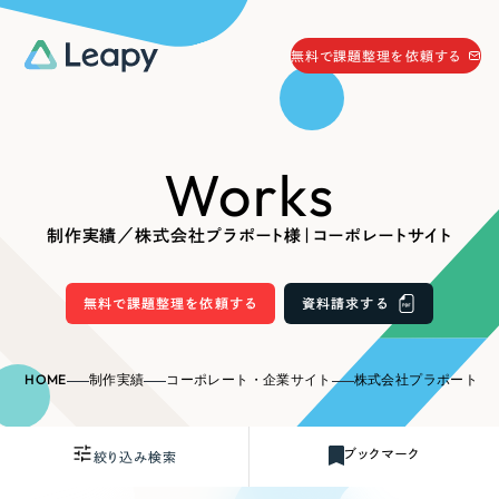
058-215-0066
無料で課題整理を依頼する
24時間受付
無料で課題整理を依頼する
Works
資料請求
する
資料請求する
制作実績／株式会社プラポート様｜コーポレートサイト
無料で課題整理を依頼
する
Company
無料で課題整理を依頼する
資料請求する
会社情報
採用情報
HOME
制作実績
コーポレート・企業サイト
株式会社プラポート様
Web Produce
お役立ち情報
ブックマーク
絞り込み検索
リーピーが選ばれる理由
会社概要