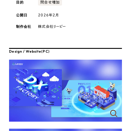
採用DX支援
目的
その他のサービス
問合せ増加
医療・福祉
リープ・リクルーティング
公開日
2026年2月
／
採用業務代行
プライバシーポリシー
情報セキュリティ方針
求人票作成・面接など各種業務代行、採用の仕組み作り支援
コンサルティング・調査
制作会社
株式会社リーピー
AI倫理ポリシー
クッキーポリシー
サイトマップ
リープ・キャリア
／
人材紹介サービス
ウェブアクセシビリティ方針
完全成功報酬型のスカウト型ハイクラス人材紹介（岐阜・愛知）
観光・レジャー
Design / Website(PC)
カイゼンDX支援
人材紹介・派遣
Pace
／
クラウド型工数管理ツール
日報ツールで案件ごとの営業利益をリアルタイムに可視化
士業
自治体・官公庁
制作実績
Works
美容・エステ
制作実績
IT・インターネット
全国1,400社以上の支援実績の中から
実績の