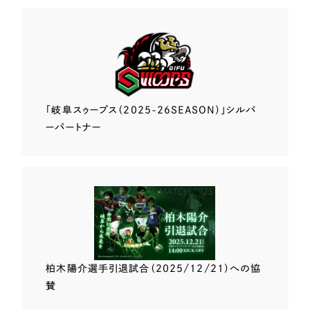
「岐阜スゥープス
（2025-26SEASON）」
シルバ
ーパートナー
柏木陽介選手
引退試合（2025/12/21）
への協
賛