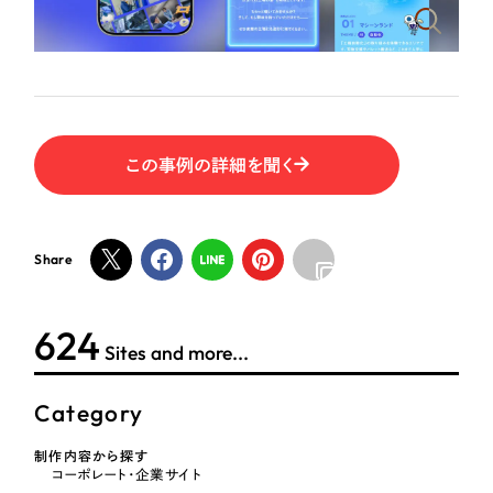
ポータルサイト・メディアサイト
（39件）
NPO・一般社団法人
LP（ランディングページ）
（28件）
キャンペーン・プロモーションサイト
（12件）
人材サービス
ブランディング（ロゴ・印刷物）
（90件）
その他
その他
（1件）
この事例の詳細を聞く
色
お客様インタビュー
Share
ホワイト・白色
624
グレー・黒色
Sites and more...
ベージュ・茶色
Category
制作内容から探す
レッド・赤色
コーポレート・企業サイト