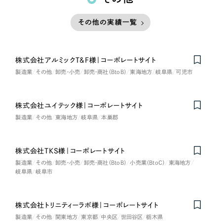
その他の実績一覧
株式会社アルミックT&F様｜コーポレートサイト
製造業
その他
卸売・小売
卸売・商社（BtoB）
東海地方
岐阜県
可児市
株式会社ユイテック様｜コーポレートサイト
on
Honorabl
e
Ment
i
製造業
その他
東海地方
岐阜県
本巣郡
株式会社TKS様｜コーポレートサイト
製造業
その他
卸売・小売
卸売・商社（BtoB）
小売業（BtoC）
東海地方
岐阜県
岐阜市
株式会社トリニティーラボ様｜コーポレートサイト
製造業
その他
関東地方
東京都
中央区
世田谷区
栃木県