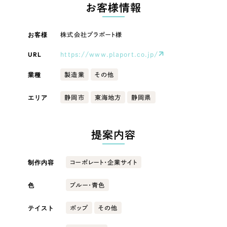
LP（ランディングページ）
（28件）
お客様情報
マーケティングDX支援
キャンペーン・プロモーションサイト
（12件）
キャンペーン・プロモーション
お客様
株式会社プラポート様
Webサイト制作
ブランディング（ロゴ・印刷物）
（90件）
サイト
その他
（1件）
URL
https://www.plaport.co.jp/
コーポレートサイト制作
ブランディング（ロゴ・印刷物）
オプションサービス
業種
製造業
その他
採用サイト制作
お客様インタビュー
その他
エリア
静岡市
東海地方
静岡県
ECサイト制作
業種
Outsourcing
ブランドサイト制作
提案内容
?
よくある質問
アウトソーシング（代行支援）
製造業
制作内容
コーポレート・企業サイト
リープ・プロジェクト
「反響強化」を目的としたマーケティング代行
リープ・プロジェクト
色
建設・建築
／
マーケティング代行
ブルー・青色
リープ・リクルーティング
SEO対策によるアクセス獲得、反響獲得などの"Webマーケティング"から、
ライン領域のマーケティングまでまるっと代行
テイスト
ポップ
その他
「採用強化」を目的とした採用業務代行
卸売・小売