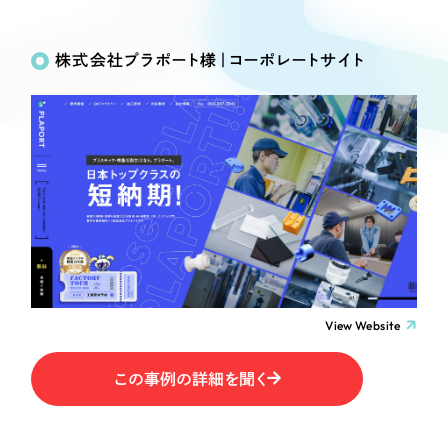
Works
絞り込み検
Webサイト制作
選ばれる理由
Search
索
コーポレートサイト制作
株式会社プラポート様｜コーポレートサイト
採用サイト制作
サービス
制作内容
ECサイト制作
Service
ブランドサイト制作
コーポレート・企業サイト
サービス紹介
ブランディング支援
一過性の広告に頼らず、
「仕組み」と「ノウハウ」
制作実績
ブランドサイト・サービスサイト
を残す資産型DX支援をご提供します
すべて
（624件）
求人・採用サイト
コーポレート・企業サイト
（278件）
ブランドサイト・サービスサイト
（85件）
View Website
ECサイト（オンラインショップ）
求人・採用サイト
（61件）
この事例の詳細を聞く
ECサイト（オンラインショップ）
ポータルサイト・メディアサイト
（43件）
ポータルサイト・メディアサイト
（39件）
LP（ランディングページ）