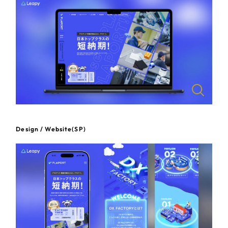
一部をご紹介します
教育
ブックマークしたサイト
インフラ関連
広告・メディア・放送
不動産
農林・水産
Design / Website(SP)
すべて
（624件）
金融・保険業
コーポレート・企業サイト
（278件）
ブランドサイト・サービスサイト
（85件）
その他サービス業
求人・採用サイト
（61件）
物流・運送
ECサイト（オンラインショップ）
（43件）