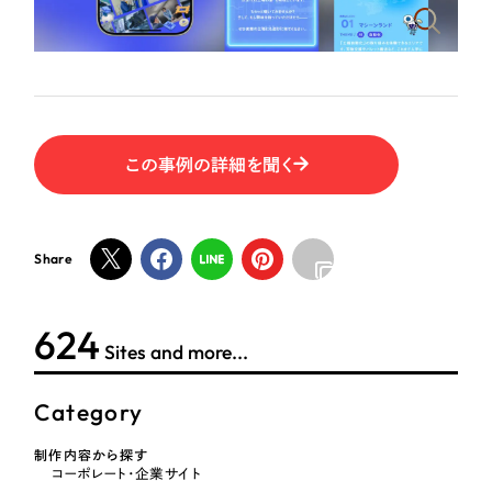
ポータルサイト・メディアサイト
（39件）
NPO・一般社団法人
LP（ランディングページ）
（28件）
キャンペーン・プロモーションサイト
（12件）
人材サービス
ブランディング（ロゴ・印刷物）
（90件）
その他
その他
（1件）
この事例の詳細を聞く
色
お客様インタビュー
Share
ホワイト・白色
624
グレー・黒色
Sites and more...
ベージュ・茶色
Category
制作内容から探す
レッド・赤色
コーポレート・企業サイト