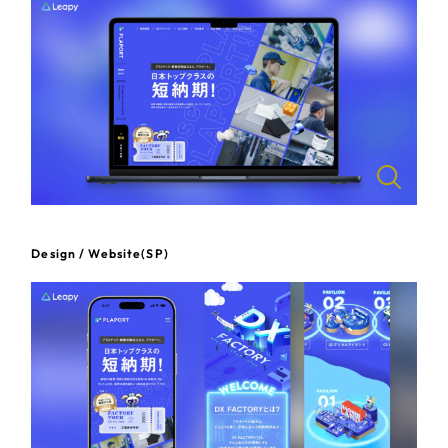
一部をご紹介します
教育
ブックマークしたサイト
インフラ関連
広告・メディア・放送
不動産
農林・水産
Design / Website(SP)
すべて
（624件）
金融・保険業
コーポレート・企業サイト
（278件）
ブランドサイト・サービスサイト
（85件）
その他サービス業
求人・採用サイト
（61件）
物流・運送
ECサイト（オンラインショップ）
（43件）