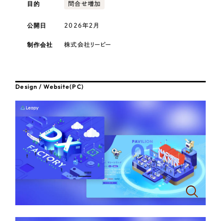
採用DX支援
目的
その他のサービス
問合せ増加
医療・福祉
リープ・リクルーティング
公開日
2026年2月
／
採用業務代行
プライバシーポリシー
情報セキュリティ方針
求人票作成・面接など各種業務代行、採用の仕組み作り支援
コンサルティング・調査
制作会社
株式会社リーピー
AI倫理ポリシー
クッキーポリシー
サイトマップ
リープ・キャリア
／
人材紹介サービス
ウェブアクセシビリティ方針
完全成功報酬型のスカウト型ハイクラス人材紹介（岐阜・愛知）
観光・レジャー
Design / Website(PC)
カイゼンDX支援
人材紹介・派遣
Pace
／
クラウド型工数管理ツール
日報ツールで案件ごとの営業利益をリアルタイムに可視化
士業
自治体・官公庁
制作実績
Works
美容・エステ
制作実績
IT・インターネット
全国1,400社以上の支援実績の中から
実績の