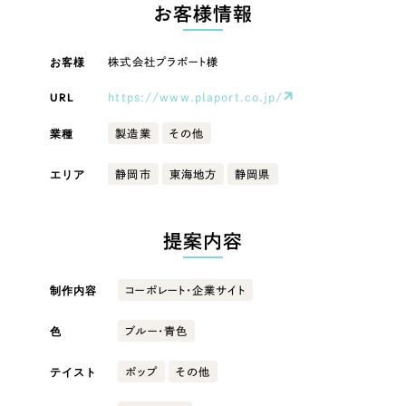
LP（ランディングページ）
（28件）
お客様情報
マーケティングDX支援
キャンペーン・プロモーションサイト
（12件）
キャンペーン・プロモーション
お客様
株式会社プラポート様
Webサイト制作
ブランディング（ロゴ・印刷物）
（90件）
サイト
その他
（1件）
URL
https://www.plaport.co.jp/
コーポレートサイト制作
ブランディング（ロゴ・印刷物）
オプションサービス
業種
製造業
その他
採用サイト制作
お客様インタビュー
その他
エリア
静岡市
東海地方
静岡県
ECサイト制作
業種
Outsourcing
ブランドサイト制作
提案内容
?
よくある質問
アウトソーシング（代行支援）
製造業
制作内容
コーポレート・企業サイト
リープ・プロジェクト
「反響強化」を目的としたマーケティング代行
リープ・プロジェクト
色
建設・建築
／
マーケティング代行
ブルー・青色
リープ・リクルーティング
SEO対策によるアクセス獲得、反響獲得などの"Webマーケティング"から、
ライン領域のマーケティングまでまるっと代行
テイスト
ポップ
その他
「採用強化」を目的とした採用業務代行
卸売・小売