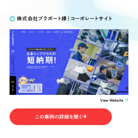
Works
絞り込み検
Webサイト制作
選ばれる理由
Search
索
コーポレートサイト制作
株式会社プラポート様｜コーポレートサイト
採用サイト制作
サービス
制作内容
ECサイト制作
Service
ブランドサイト制作
コーポレート・企業サイト
サービス紹介
ブランディング支援
一過性の広告に頼らず、
「仕組み」と「ノウハウ」
制作実績
ブランドサイト・サービスサイト
を残す資産型DX支援をご提供します
すべて
（624件）
求人・採用サイト
コーポレート・企業サイト
（278件）
ブランドサイト・サービスサイト
（85件）
View Website
ECサイト（オンラインショップ）
求人・採用サイト
（61件）
この事例の詳細を聞く
ECサイト（オンラインショップ）
ポータルサイト・メディアサイト
（43件）
ポータルサイト・メディアサイト
（39件）
LP（ランディングページ）