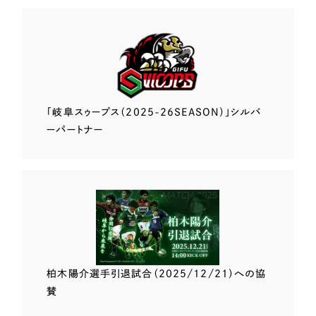
「岐阜スゥープス
（2025-26SEASON）」
シルバ
ーパートナー
柏木陽介選手
引退試合（2025/12/21）
への協
賛