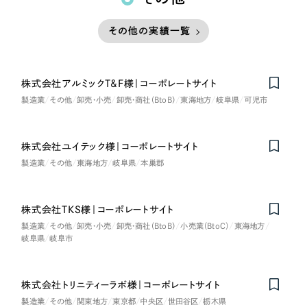
その他の実績一覧
株式会社アルミックT&F様｜コーポレートサイト
製造業
その他
卸売・小売
卸売・商社（BtoB）
東海地方
岐阜県
可児市
株式会社ユイテック様｜コーポレートサイト
on
Honorabl
e
Ment
i
製造業
その他
東海地方
岐阜県
本巣郡
株式会社TKS様｜コーポレートサイト
製造業
その他
卸売・小売
卸売・商社（BtoB）
小売業（BtoC）
東海地方
岐阜県
岐阜市
株式会社トリニティーラボ様｜コーポレートサイト
製造業
その他
関東地方
東京都
中央区
世田谷区
栃木県