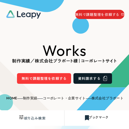
058-215-0066
無料で課題整理を依頼する
24時間受付
無料で課題整理を依頼する
Works
資料請求
する
資料請求する
制作実績／株式会社プラポート様｜コーポレートサイト
無料で課題整理を依頼
する
Company
無料で課題整理を依頼する
資料請求する
会社情報
採用情報
HOME
制作実績
コーポレート・企業サイト
株式会社プラポート様
Web Produce
お役立ち情報
ブックマーク
絞り込み検索
リーピーが選ばれる理由
会社概要