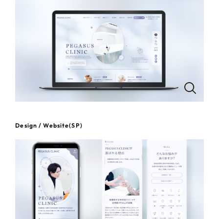
一部をご紹介します
教育
ブックマークしたサイト
インフラ関連
広告・メディア・放送
不動産
農林・水産
Design / Website(SP)
すべて
（624件）
金融・保険業
コーポレート・企業サイト
（278件）
ブランドサイト・サービスサイト
（85件）
その他サービス業
求人・採用サイト
（61件）
物流・運送
ECサイト（オンラインショップ）
（43件）