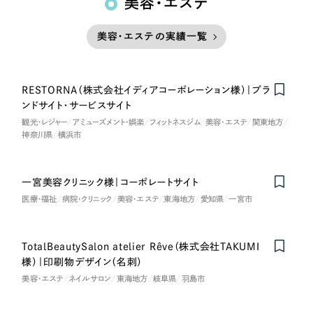
美容・エステ
美容・エステの実績一覧
RESTORNA（株式会社イディアコーポレーション様）｜ブラ
ンドサイト・サービスサイト
観光・レジャー
アミューズメント・娯楽
フィットネスジム
美容・エステ
関東地方
神奈川県
横浜市
一宮美容クリニック様｜コーポレートサイト
医療・福祉
病院・クリニック
美容・エステ
東海地方
愛知県
一宮市
TotalBeautySalon atelier Rêve（株式会社TAKUMI
様）｜印刷物デザイン（名刺）
美容・エステ
ネイルサロン
東海地方
岐阜県
羽島市