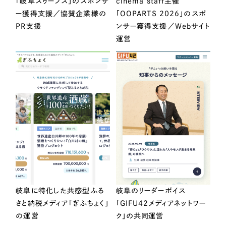
「岐阜スゥープス」のスポンサ
cinema staff主催
ー獲得支援／協賛企業様の
「OOPARTS 2026」のスポ
PR支援
ンサー獲得支援／Webサイト
運営
岐阜に特化した共感型ふる
岐阜のリーダーボイス
さと納税メディア「ぎふちょく」
「GIFU42メディアネットワー
の運営
ク」の共同運営