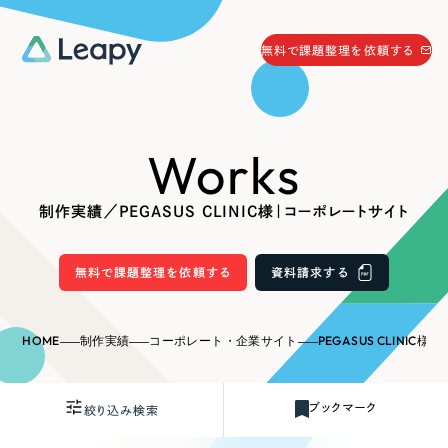
058-215-0066
無料で課題整理を依頼する
24時間受付
無料で課題整理を依頼する
Works
資料請求
する
資料請求する
制作実績／PEGASUS CLINIC様｜コーポレートサイト
無料で課題整理を依頼
する
Company
無料で課題整理を依頼する
資料請求する
会社情報
採用情報
HOME
制作実績
コーポレート・企業サイト
PEGASUS CLINI
Web Produce
お役立ち情報
ブックマーク
絞り込み検索
リーピーが選ばれる理由
会社概要