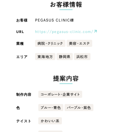
LP（ランディングページ）
（28件）
お客様情報
マーケティングDX支援
キャンペーン・プロモーションサイト
（12件）
キャンペーン・プロモーション
お客様
PEGASUS CLINIC様
Webサイト制作
ブランディング（ロゴ・印刷物）
（90件）
サイト
その他
（1件）
URL
https://pegasus-clinic.com/
コーポレートサイト制作
ブランディング（ロゴ・印刷物）
オプションサービス
業種
病院・クリニック
美容・エステ
採用サイト制作
お客様インタビュー
その他
エリア
東海地方
静岡県
浜松市
ECサイト制作
業種
Outsourcing
ブランドサイト制作
提案内容
?
よくある質問
アウトソーシング（代行支援）
製造業
制作内容
コーポレート・企業サイト
リープ・プロジェクト
「反響強化」を目的としたマーケティング代行
リープ・プロジェクト
色
建設・建築
／
マーケティング代行
ブルー・青色
パープル・紫色
リープ・リクルーティング
SEO対策によるアクセス獲得、反響獲得などの"Webマーケティング"から、
ライン領域のマーケティングまでまるっと代行
テイスト
かわいい系
「採用強化」を目的とした採用業務代行
卸売・小売