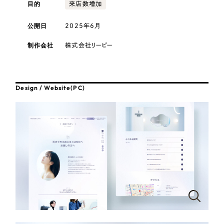
採用DX支援
目的
その他のサービス
来店数増加
医療・福祉
リープ・リクルーティング
公開日
2025年6月
／
採用業務代行
プライバシーポリシー
情報セキュリティ方針
求人票作成・面接など各種業務代行、採用の仕組み作り支援
コンサルティング・調査
制作会社
株式会社リーピー
AI倫理ポリシー
クッキーポリシー
サイトマップ
リープ・キャリア
／
人材紹介サービス
ウェブアクセシビリティ方針
完全成功報酬型のスカウト型ハイクラス人材紹介（岐阜・愛知）
観光・レジャー
Design / Website(PC)
カイゼンDX支援
人材紹介・派遣
Pace
／
クラウド型工数管理ツール
日報ツールで案件ごとの営業利益をリアルタイムに可視化
士業
自治体・官公庁
制作実績
Works
美容・エステ
制作実績
IT・インターネット
全国1,400社以上の支援実績の中から
実績の