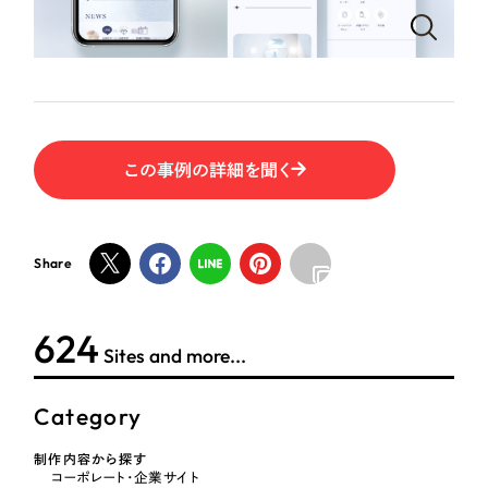
ポータルサイト・メディアサイト
（39件）
NPO・一般社団法人
LP（ランディングページ）
（28件）
キャンペーン・プロモーションサイト
（12件）
人材サービス
ブランディング（ロゴ・印刷物）
（90件）
その他
その他
（1件）
この事例の詳細を聞く
色
お客様インタビュー
Share
ホワイト・白色
624
グレー・黒色
Sites and more...
ベージュ・茶色
Category
レッド・赤色
制作内容から探す
コーポレート・企業サイト