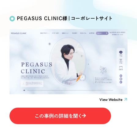
Works
絞り込み検
Webサイト制作
選ばれる理由
Search
索
コーポレートサイト制作
PEGASUS CLINIC様｜コーポレートサイト
採用サイト制作
サービス
制作内容
ECサイト制作
Service
ブランドサイト制作
コーポレート・企業サイト
サービス紹介
ブランディング支援
一過性の広告に頼らず、
「仕組み」と「ノウハウ」
制作実績
ブランドサイト・サービスサイト
を残す資産型DX支援をご提供します
すべて
（624件）
求人・採用サイト
コーポレート・企業サイト
（278件）
ブランドサイト・サービスサイト
（85件）
View Website
ECサイト（オンラインショップ）
求人・採用サイト
（61件）
この事例の詳細を聞く
ECサイト（オンラインショップ）
ポータルサイト・メディアサイト
（43件）
ポータルサイト・メディアサイト
（39件）
LP（ランディングページ）