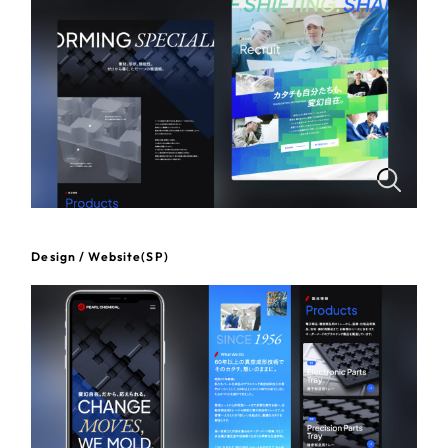
一部をご紹介します
教育
ブックマークしたサイト
インフラ関連
広告・メディア・放送
不動産
農林・水産
Design / Website(SP)
すべて
（624件）
金融・保険業
コーポレート・企業サイト
（278件）
ブランドサイト・サービスサイト
（85件）
その他サービス業
求人・採用サイト
（61件）
物流・運送
ECサイト（オンラインショップ）
（43件）