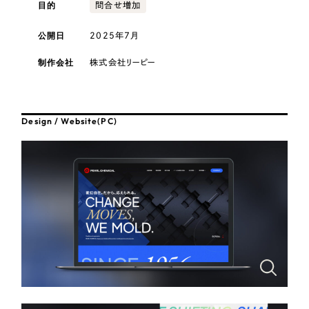
採用DX支援
目的
その他のサービス
問合せ増加
医療・福祉
リープ・リクルーティング
公開日
2025年7月
／
採用業務代行
プライバシーポリシー
情報セキュリティ方針
求人票作成・面接など各種業務代行、採用の仕組み作り支援
コンサルティング・調査
制作会社
株式会社リーピー
AI倫理ポリシー
クッキーポリシー
サイトマップ
リープ・キャリア
／
人材紹介サービス
ウェブアクセシビリティ方針
完全成功報酬型のスカウト型ハイクラス人材紹介（岐阜・愛知）
観光・レジャー
Design / Website(PC)
カイゼンDX支援
人材紹介・派遣
Pace
／
クラウド型工数管理ツール
日報ツールで案件ごとの営業利益をリアルタイムに可視化
士業
自治体・官公庁
制作実績
Works
美容・エステ
制作実績
IT・インターネット
全国1,400社以上の支援実績の中から
実績の