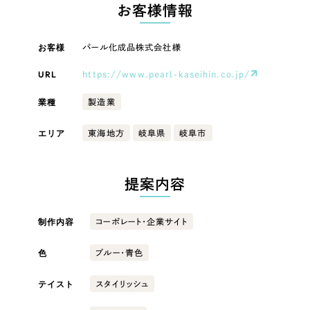
LP（ランディングページ）
（28件）
お客様情報
マーケティングDX支援
キャンペーン・プロモーションサイト
（12件）
キャンペーン・プロモーション
お客様
パール化成品株式会社様
Webサイト制作
ブランディング（ロゴ・印刷物）
（90件）
サイト
その他
（1件）
URL
https://www.pearl-kaseihin.co.jp/
コーポレートサイト制作
ブランディング（ロゴ・印刷物）
オプションサービス
業種
製造業
採用サイト制作
お客様インタビュー
その他
エリア
東海地方
岐阜県
岐阜市
ECサイト制作
業種
Outsourcing
ブランドサイト制作
提案内容
?
よくある質問
アウトソーシング（代行支援）
製造業
制作内容
コーポレート・企業サイト
リープ・プロジェクト
「反響強化」を目的としたマーケティング代行
リープ・プロジェクト
色
建設・建築
／
マーケティング代行
ブルー・青色
リープ・リクルーティング
SEO対策によるアクセス獲得、反響獲得などの"Webマーケティング"から、
ライン領域のマーケティングまでまるっと代行
テイスト
スタイリッシュ
「採用強化」を目的とした採用業務代行
卸売・小売