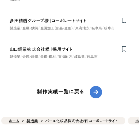
多田精機グループ様｜コーポレートサイト
製造業
金属・鉄鋼
金属加工（部品・金型）
東海地方
岐阜県
岐阜市
山口鋼業株式会社様｜採用サイト
製造業
金属・鉄鋼
鉄鋼・鋼材
東海地方
岐阜県
岐阜市
制作実績一覧に戻る
ホーム
製造業
パール化成品株式会社様｜コーポレートサイト
ホ