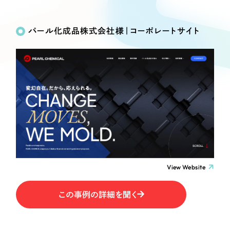
Works
絞り込み検
Webサイト制作
選ばれる理由
Search
索
コーポレートサイト制作
パール化成品株式会社様｜コーポレートサイト
採用サイト制作
サービス
制作内容
ECサイト制作
Service
ブランドサイト制作
コーポレート・企業サイト
サービス紹介
ブランディング支援
一過性の広告に頼らず、
「仕組み」と「ノウハウ」
制作実績
ブランドサイト・サービスサイト
を残す資産型DX支援をご提供します
すべて
（624件）
求人・採用サイト
コーポレート・企業サイト
（278件）
ブランドサイト・サービスサイト
（85件）
View Website
ECサイト（オンラインショップ）
求人・採用サイト
（61件）
この事例の詳細を聞く
ECサイト（オンラインショップ）
ポータルサイト・メディアサイト
（43件）
ポータルサイト・メディアサイト
（39件）
LP（ランディングページ）