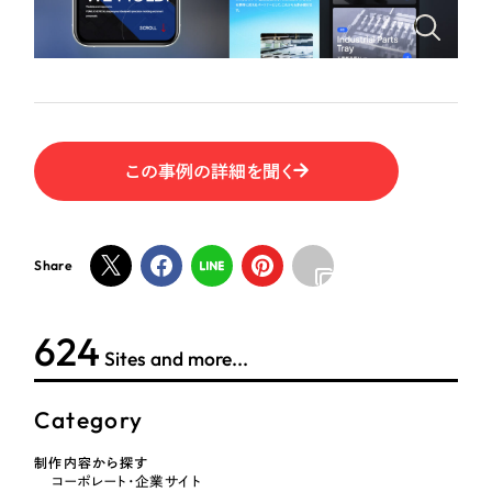
ポータルサイト・メディアサイト
（39件）
NPO・一般社団法人
LP（ランディングページ）
（28件）
キャンペーン・プロモーションサイト
（12件）
人材サービス
ブランディング（ロゴ・印刷物）
（90件）
その他
その他
（1件）
この事例の詳細を聞く
色
お客様インタビュー
Share
ホワイト・白色
624
グレー・黒色
Sites and more...
ベージュ・茶色
Category
レッド・赤色
制作内容から探す
コーポレート・企業サイト