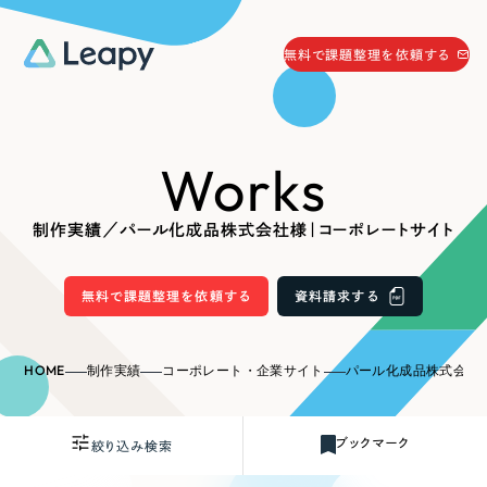
058-215-0066
無料で課題整理を依頼する
24時間受付
無料で課題整理を依頼する
Works
資料請求
する
資料請求する
制作実績／パール化成品株式会社様｜コーポレートサイト
無料で課題整理を依頼
する
Company
無料で課題整理を依頼する
資料請求する
会社情報
採用情報
HOME
制作実績
コーポレート・企業サイト
パール化成品株式会社
Web Produce
お役立ち情報
ブックマーク
絞り込み検索
リーピーが選ばれる理由
会社概要