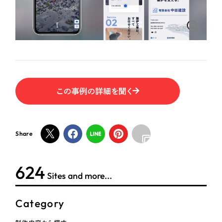
ポータルサイト・メディアサイト
（39件）
NPO・一般社団法人
LP（ランディングページ）
（28件）
キャンペーン・プロモーションサイト
（12件）
人材サービス
ブランディング（ロゴ・印刷物）
（90件）
その他
その他
（1件）
この事例の詳細を聞く
色
お客様インタビュー
ホワイト・白色
Share
グレー・黒色
624
Sites and more...
ベージュ・茶色
Category
レッド・赤色