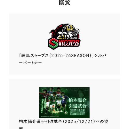
協賛
「岐阜スゥープス
（2025-26SEASON）」
シルバ
ーパートナー
柏木陽介選手
引退試合（2025/12/21）
への協
賛