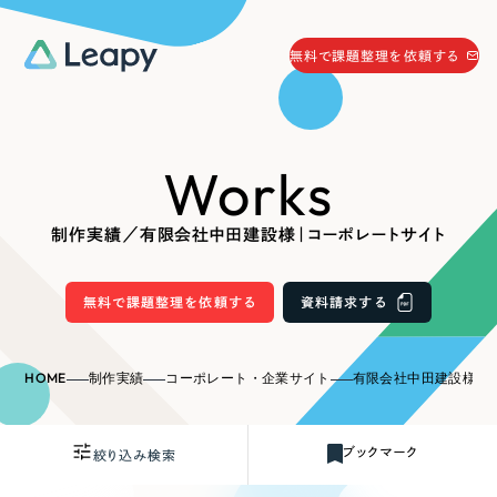
058-215-0066
無料で課題整理を依頼する
24時間受付
無料で課題整理を依頼する
Works
資料請求
する
資料請求する
制作実績／有限会社中田建設様｜コーポレートサイト
無料で課題整理を依頼
する
Company
無料で課題整理を依頼する
資料請求する
会社情報
採用情報
HOME
制作実績
コーポレート・企業サイト
有限会社中田建設様｜
Web Produce
お役立ち情報
ブックマーク
絞り込み検索
リーピーが選ばれる理由
会社概要