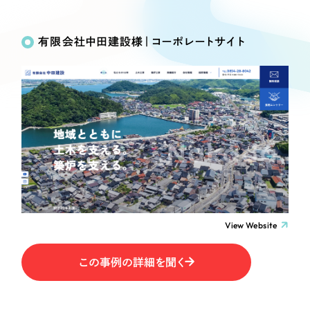
Works
絞り込み検
Webサイト制作
選ばれる理由
Search
索
コーポレートサイト制作
有限会社中田建設様｜コーポレートサイト
採用サイト制作
サービス
制作内容
ECサイト制作
Service
ブランドサイト制作
コーポレート・企業サイト
サービス紹介
ブランディング支援
一過性の広告に頼らず、
「仕組み」と「ノウハウ」
制作実績
ブランドサイト・サービスサイト
を残す資産型DX支援をご提供します
すべて
（624件）
求人・採用サイト
コーポレート・企業サイト
（278件）
ブランドサイト・サービスサイト
（85件）
View Website
ECサイト（オンラインショップ）
求人・採用サイト
（61件）
この事例の詳細を聞く
ECサイト（オンラインショップ）
ポータルサイト・メディアサイト
（43件）
ポータルサイト・メディアサイト
（39件）
LP（ランディングページ）