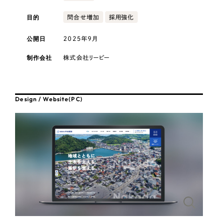
採用DX支援
その他のサービス
医療・福祉
目的
問合せ増加
採用強化
リープ・リクルーティング
／
採用業務代行
プライバシーポリシー
情報セキュリティ方針
求人票作成・面接など各種業務代行、採用の仕組み作り支援
公開日
2025年9月
コンサルティング・調査
AI倫理ポリシー
クッキーポリシー
サイトマップ
リープ・キャリア
／
人材紹介サービス
制作会社
株式会社リーピー
ウェブアクセシビリティ方針
完全成功報酬型のスカウト型ハイクラス人材紹介（岐阜・愛知）
観光・レジャー
カイゼンDX支援
人材紹介・派遣
Design / Website(PC)
Pace
／
クラウド型工数管理ツール
日報ツールで案件ごとの営業利益をリアルタイムに可視化
士業
自治体・官公庁
制作実績
Works
美容・エステ
制作実績
IT・インターネット
全国1,400社以上の支援実績の中から
実績の