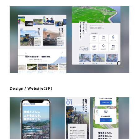
一部をご紹介します
教育
ブックマークしたサイト
インフラ関連
広告・メディア・放送
不動産
農林・水産
Design / Website(SP)
すべて
（624件）
金融・保険業
コーポレート・企業サイト
（278件）
ブランドサイト・サービスサイト
（85件）
その他サービス業
求人・採用サイト
（61件）
物流・運送
ECサイト（オンラインショップ）
（43件）