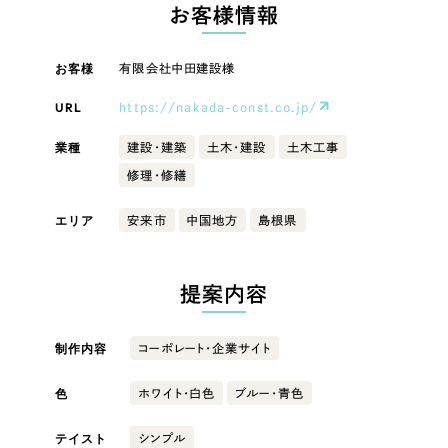
LP（ランディングページ）
（28件）
お客様情報
マーケティングDX支援
キャンペーン・プロモーションサイト
（12件）
キャンペーン・プロモーション
お客様
有限会社中田建設様
Webサイト制作
ブランディング（ロゴ・印刷物）
（90件）
サイト
その他
（1件）
URL
https://nakada-const.co.jp/
コーポレートサイト制作
ブランディング（ロゴ・印刷物）
オプションサービス
業種
建設・建築
土木・建設
土木工事
採用サイト制作
修理・修繕
お客様インタビュー
その他
ECサイト制作
エリア
安来市
中国地方
島根県
業種
Outsourcing
ブランドサイト制作
?
よくある質問
提案内容
アウトソーシング（代行支援）
製造業
リープ・プロジェクト
制作内容
コーポレート・企業サイト
「反響強化」を目的としたマーケティング代行
リープ・プロジェクト
建設・建築
／
マーケティング代行
リープ・リクルーティング
SEO対策によるアクセス獲得、反響獲得などの"Webマーケティング"から、
色
ホワイト・白色
ブルー・青色
ライン領域のマーケティングまでまるっと代行
「採用強化」を目的とした採用業務代行
卸売・小売
テイスト
シンプル