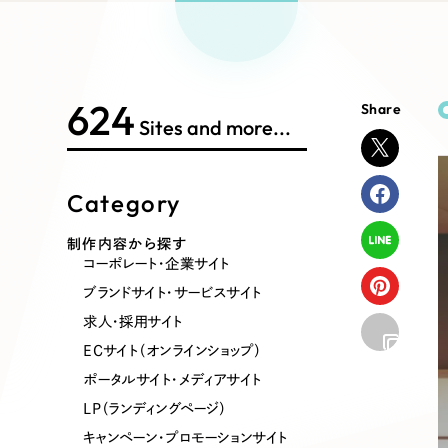
Works Search
絞り
リープ
SEO対
グ"から、
広報支援
624
Share
制作内容
Sites and more...
Category
コーポレート・企業サイト
ブランドサ
制作内容から探す
コーポレート・企業サイト
ポータルサイト・メディアサイト
LP（ラン
ブランドサイト・サービスサイト
求人・採用サイト
ECサイト（オンラインショップ）
その他
ポータルサイト・メディアサイト
LP（ランディングページ）
キャンペーン・プロモーションサイト