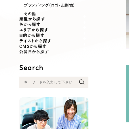
業種
ブランディング（ロゴ・印刷物）
その他
業種から探す
色から探す
エリアから探す
製造業
建設・建築
目的から探す
テイストから探す
CMSから探す
コンサルティング・調査
観光・レジ
公開日から探す
Search
自治体・官公庁
美容・エス
インフラ関連
広告・メデ
金融・保険業
その他サ
人材サービス
その他