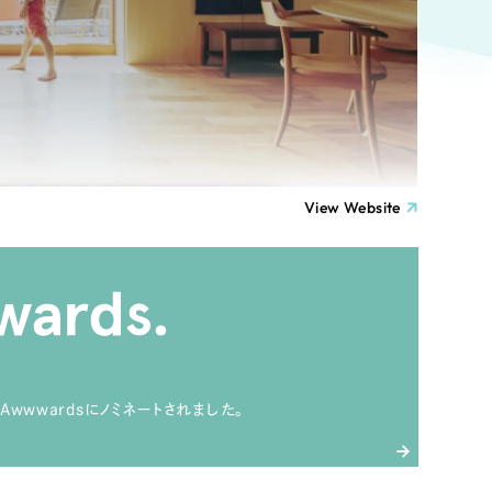
ト
（12件）
90件）
療・福祉
g
士業
View Website
）
教育
ケティング代行
林・水産
業務代行
Awwwardsにノミネートされました。
PO・一般社団法人