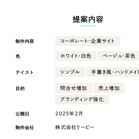
広報ブログ
提案内容
メルマガアーカイブ
制作内容
コーポレート・企業サイト
色
ホワイト・白色
ベージュ・茶色
プライバシーポリシー
情報セキュ
テイスト
シンプル
手書き風・ハンドメイ
クッキーポリシー
サイトマップ
目的
問合せ増加
売上増加
客様も歓迎。
ブランディング強化
セプトの策定からお任
化するサイト構成、デザ
公開日
2025年2月
制作会社
株式会社リーピー