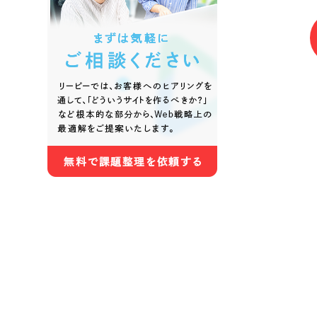
色
ホワイト・白色
グレー
オレンジ・橙色
イエロ
パープル・紫色
ピンク
さらに条件を追加する