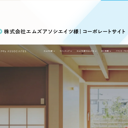
込み検索
ブランディング（ロゴ・印刷物）
ブランディング支援
・プロジェクト
広報ブログ
（90件）
／
マーケティング代行
リーピーの取り組みに関するお知らせ・イベントの様子を
策によるアクセス獲得、反響獲得などの"Webマーケティン
その他
（1件）
オプションサービス
代表ブログ
などのオフライン領域のマーケティングまでまるっと代行
株式会社エムズアソシエイツ様｜コーポレートサイト
代表川口が経営・Web戦略・地方創生に関する情報を発
お客様インタビュー
メールマガジンアーカイブ
過去に配信したメールマガジンのアーカイブ
制作実績
イト・サービスサイト
求人・採用サイト
E
すべて
（624件）
コーポレート・企業サイト
（278件
ディングページ）
キャンペーン・プロモーション
ブ
ブランドサイト・サービスサイト
（
サイト
求人・採用サイト
（61件）
ECサイト（オンラインショップ）
（
ポータルサイト・メディアサイト
（
LP（ランディングページ）
（28件）