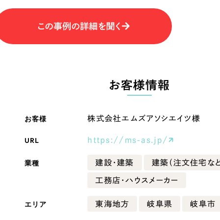
Company
この事例の詳細を聞く
会社情報
会社概要
お客様情報
・黒色
ベージュ・茶色
代表挨拶
SDGsに向けた取り組み
お客様
株式会社エムズアソシエイツ様
ー・黄色
グリーン・緑色
メディア掲載と取材依頼
URL
https://ms-as.jp/
新着情報
・桃色
カラフル・多色
採用情報
業種
建設・建築
建築（注文住宅など
工務店・ハウスメーカー
ブログ
リーピーブログ
エリア
東海地方
岐阜県
岐阜市
代表ブログ