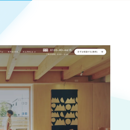
Pace
／
クラウド型工数管理ツール
日報ツールで案件ごとの営業利益をリアルタイムに可視化
発信
信
Cサイト（オンラインショップ）
）
ランディング（ロゴ・印刷物）
85件）
43件）
39件）