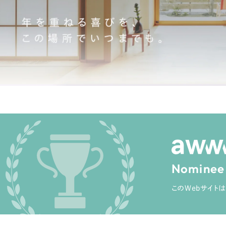
キャンペーン・プロモーションサイ
ブランディング（ロゴ・印刷物）
（
その他
（1件）
卸売・小売
医
Outsourcin
ャー
人材紹介・派遣
アウトソーシング（代行支援
テ
IT・インターネット
リープ・プロジェクト
「反響強化」を目的としたマー
ィア・放送
不動産
農
リープ・リクルーティング
Nominee
「採用強化」を目的とした採用
このWebサイトは
ービス業
物流・運送
N
その他のサービス