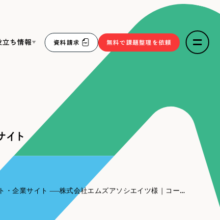
役立ち情報
資料請求
無料で課題整理を依頼
ce
リープ・リクルーティング
／
採用業務代行
求人票作成・面接など各種業務代行、採用の仕組み作り支
３点セット
援
サイト
リープ・キャリア
／
人材紹介サービス
sへの取り組み
完全成功報酬型のスカウト型ハイクラス人材紹介（岐阜・愛
知）
報
ト・企業サイト
株式会社エムズアソシエイツ様｜コーポレートサイト
2件）