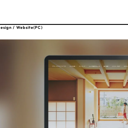
66
esign / Website(PC)