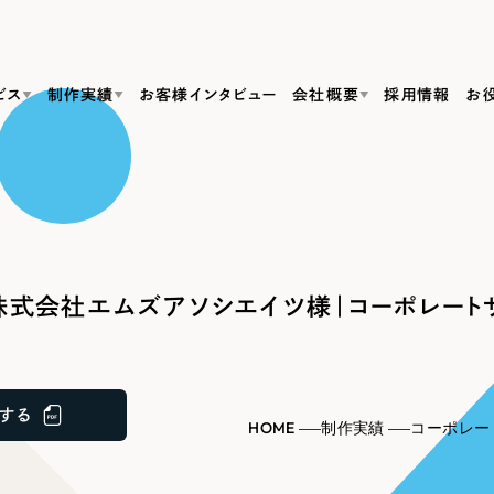
ビス
制作実績
お客様インタビュー
会社概要
採用情報
お
Web Produ
すべて
（624件）
コーポレート・企業サイト
（278件）
リーピーがわかる資料３点セット
bサイト制作
ブランドサイト・サービスサイト
リーピーが選ばれる理由
（85件）
リーピーのWebサイト制作・会社概要・サービスがわかる
会社概要
式会社エムズアソシエイツ様｜コーポレート
の中か
ご紹介し
求人・採用サイト
お役立ち資料
（61件）
Webサイト制作
ポレートサイト制作
採用サイト制作
代表挨拶
SDG
すぐに使える資料をダウンロード
ECサイト（オンラインショップ）
（43件）
コーポレートサイト制作
サイト制作
ブランドサイト制作
ポータルサイト・メディアサイト
メディア掲載・取材依頼
新着情
（39件）
する
採用サイト制作
HOME
制作実績
コーポレー
LP（ランディングページ）
（28件）
よくある質問
ト
ECサイト制作
リーピーブログ
採用情報
キャンペーン・プロモーションサイト
（1
ブランドサイト制作
Webデザイン・Webマーケティングに関する情報を発信