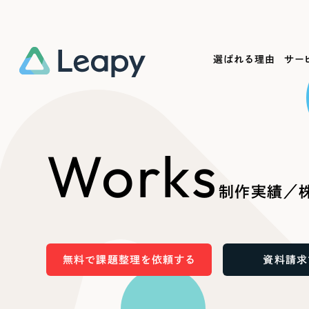
選ばれる理由
サー
Service
Works
Company
Useful
Works
サービス紹介
制作実績
会社概要
お役立ち情報
We
制作実績／株
一過性の広告に頼らず、
全国1,400社以上の支援実績
可能性をひらくデザインで
リーピーによるお役立ち情報を
コー
「仕組み」と「ノウハウ」を残す資産型DX
ら
しあわせな毎日をつくる
ます
支援をご提供します
実績の一部をご紹介します
EC
無料で課題整理を依頼する
資料請求
?
ブックマークしたサイ