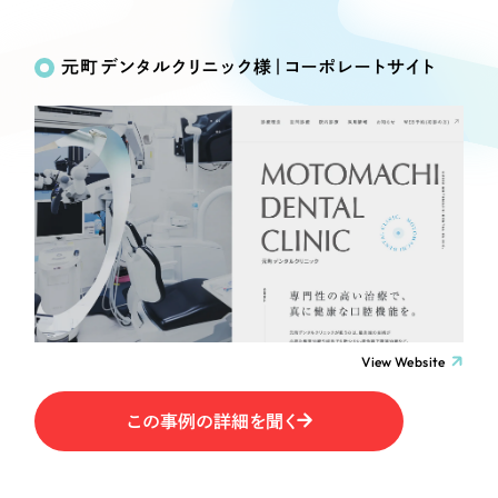
Works
絞り込み検
Webサイト制作
選ばれる理由
Search
索
コーポレートサイト制作
元町デンタルクリニック様｜コーポレートサイト
採用サイト制作
サービス
制作内容
ECサイト制作
Service
ブランドサイト制作
コーポレート・企業サイト
サービス紹介
ブランディング支援
一過性の広告に頼らず、
「仕組み」と「ノウハウ」
制作実績
ブランドサイト・サービスサイト
を残す資産型DX支援をご提供します
すべて
（624件）
求人・採用サイト
コーポレート・企業サイト
（278件）
ブランドサイト・サービスサイト
（85件）
View Website
ECサイト（オンラインショップ）
求人・採用サイト
（61件）
この事例の詳細を聞く
ECサイト（オンラインショップ）
ポータルサイト・メディアサイト
（43件）
ポータルサイト・メディアサイト
（39件）
LP（ランディングページ）