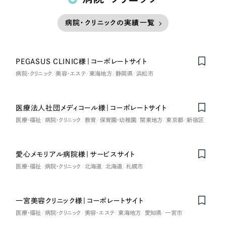
病院・クリニックの実績一覧
PEGASUS CLINIC様｜コーポレートサイト
病院・クリニック
美容・エステ
東海地方
静岡県
浜松市
医療法人社団メディコール様｜コーポレートサイト
Nominee
医療・福祉
病院・クリニック
教育
保育園・幼稚園
関東地方
東京都
新宿区
愛心メモリアル病院様｜サービスサイト
医療・福祉
病院・クリニック
北海道
北海道
札幌市
一宮美容クリニック様｜コーポレートサイト
医療・福祉
病院・クリニック
美容・エステ
東海地方
愛知県
一宮市