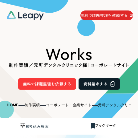
058-215-0066
無料で課題整理を依頼する
24時間受付
無料で課題整理を依頼する
Works
資料請求
する
資料請求する
制作実績／元町デンタルクリニック様｜コーポレートサイト
無料で課題整理を依頼
する
Company
無料で課題整理を依頼する
資料請求する
会社情報
採用情報
HOME
制作実績
コーポレート・企業サイト
元町デンタルクリニック
Web Produce
お役立ち情報
ブックマーク
絞り込み検索
リーピーが選ばれる理由
会社概要