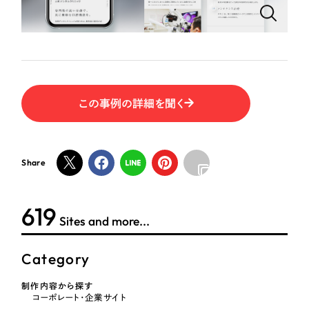
ポータルサイト・メディアサイト
（39件）
NPO・一般社団法人
LP（ランディングページ）
（28件）
キャンペーン・プロモーションサイト
（12件）
人材サービス
ブランディング（ロゴ・印刷物）
（90件）
その他
その他
（1件）
この事例の詳細を聞く
色
お客様インタビュー
Share
ホワイト・白色
624
グレー・黒色
Sites and more...
ベージュ・茶色
Category
制作内容から探す
レッド・赤色
コーポレート・企業サイト