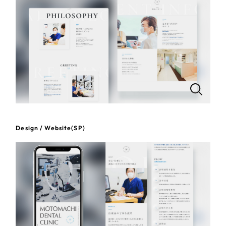
一部をご紹介します
教育
ブックマークしたサイト
インフラ関連
広告・メディア・放送
不動産
農林・水産
Design / Website(SP)
すべて
（624件）
金融・保険業
コーポレート・企業サイト
（278件）
ブランドサイト・サービスサイト
（85件）
その他サービス業
求人・採用サイト
（61件）
物流・運送
ECサイト（オンラインショップ）
（43件）