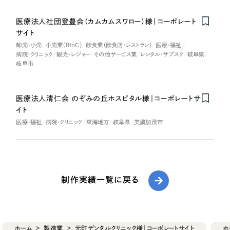
医療法人社団登豊会（カムカムスワロー）様｜コーポレート
サイト
卸売・小売
小売業（BtoC）
飲食業（飲食店・レストラン）
医療・福祉
病院・クリニック
観光・レジャー
その他サービス業
レンタル・サブスク
岐阜県
岐阜市
医療法人清仁会 のぞみの丘ホスピタル様｜コーポレートサ
イト
医療・福祉
病院・クリニック
東海地方
岐阜県
美濃加茂市
制作実績一覧に戻る
ホーム
製造業
元町デンタルクリニック様｜コーポレートサイト
ホ