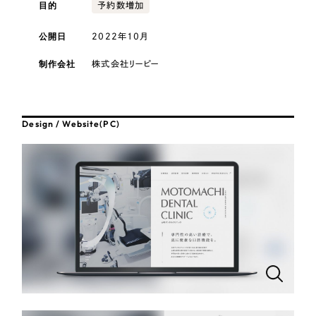
採用DX支援
目的
その他のサービス
予約数増加
医療・福祉
リープ・リクルーティング
公開日
2022年10月
／
採用業務代行
プライバシーポリシー
情報セキュリティ方針
求人票作成・面接など各種業務代行、採用の仕組み作り支援
コンサルティング・調査
制作会社
株式会社リーピー
AI倫理ポリシー
クッキーポリシー
サイトマップ
リープ・キャリア
／
人材紹介サービス
ウェブアクセシビリティ方針
完全成功報酬型のスカウト型ハイクラス人材紹介（岐阜・愛知）
観光・レジャー
Design / Website(PC)
カイゼンDX支援
人材紹介・派遣
Pace
／
クラウド型工数管理ツール
日報ツールで案件ごとの営業利益をリアルタイムに可視化
士業
自治体・官公庁
制作実績
Works
美容・エステ
制作実績
IT・インターネット
全国1,400社以上の支援実績の中から
実績の