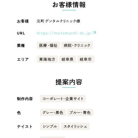
LP（ランディングページ）
（28件）
お客様情報
マーケティングDX支援
キャンペーン・プロモーションサイト
（12件）
キャンペーン・プロモーション
お客様
元町デンタルクリニック様
Webサイト制作
ブランディング（ロゴ・印刷物）
（90件）
サイト
その他
（1件）
URL
https://motomachi-dc.jp/
コーポレートサイト制作
ブランディング（ロゴ・印刷物）
オプションサービス
業種
医療・福祉
病院・クリニック
採用サイト制作
お客様インタビュー
その他
エリア
東海地方
岐阜県
岐阜市
ECサイト制作
業種
Outsourcing
ブランドサイト制作
提案内容
?
よくある質問
アウトソーシング（代行支援）
製造業
制作内容
コーポレート・企業サイト
リープ・プロジェクト
「反響強化」を目的としたマーケティング代行
リープ・プロジェクト
色
建設・建築
／
マーケティング代行
グレー・黒色
ブルー・青色
リープ・リクルーティング
SEO対策によるアクセス獲得、反響獲得などの"Webマーケティング"から、
ライン領域のマーケティングまでまるっと代行
テイスト
シンプル
スタイリッシュ
「採用強化」を目的とした採用業務代行
卸売・小売