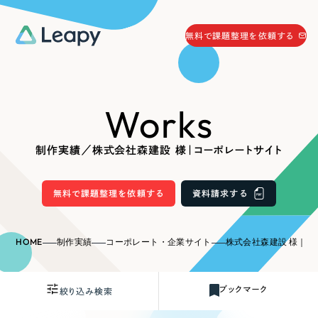
058-215-0066
無料で課題整理を依頼する
24時間受付
無料で課題整理を依頼する
Works
資料請求
する
資料請求する
制作実績／株式会社森建設 様｜コーポレートサイト
無料で課題整理を依頼
する
Company
無料で課題整理を依頼する
資料請求する
会社情報
採用情報
HOME
制作実績
コーポレート・企業サイト
株式会社森建設 様｜コ
Web Produce
お役立ち情報
ブックマーク
絞り込み検索
リーピーが選ばれる理由
会社概要