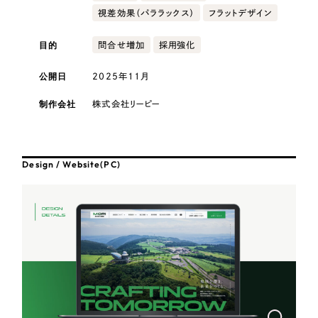
採用DX支援
その他のサービス
視差効果（パララックス）
フラットデザイン
医療・福祉
リープ・リクルーティング
／
採用業務代行
目的
問合せ増加
採用強化
プライバシーポリシー
情報セキュリティ方針
求人票作成・面接など各種業務代行、採用の仕組み作り支援
コンサルティング・調査
AI倫理ポリシー
クッキーポリシー
サイトマップ
リープ・キャリア
／
人材紹介サービス
公開日
2025年11月
ウェブアクセシビリティ方針
完全成功報酬型のスカウト型ハイクラス人材紹介（岐阜・愛知）
観光・レジャー
制作会社
株式会社リーピー
カイゼンDX支援
人材紹介・派遣
Pace
／
クラウド型工数管理ツール
Design / Website(PC)
日報ツールで案件ごとの営業利益をリアルタイムに可視化
士業
自治体・官公庁
制作実績
Works
美容・エステ
制作実績
IT・インターネット
全国1,400社以上の支援実績の中から
実績の