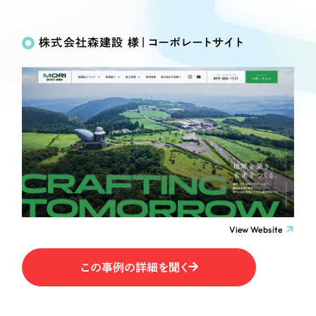
Works
絞り込み検
Webサイト制作
選ばれる理由
Search
索
コーポレートサイト制作
株式会社森建設 様｜コーポレートサイト
採用サイト制作
サービス
制作内容
ECサイト制作
Service
ブランドサイト制作
コーポレート・企業サイト
サービス紹介
ブランディング支援
一過性の広告に頼らず、
「仕組み」と「ノウハウ」
制作実績
ブランドサイト・サービスサイト
を残す資産型DX支援をご提供します
すべて
（624件）
求人・採用サイト
コーポレート・企業サイト
（278件）
ブランドサイト・サービスサイト
（85件）
View Website
ECサイト（オンラインショップ）
求人・採用サイト
（61件）
この事例の詳細を聞く
ECサイト（オンラインショップ）
ポータルサイト・メディアサイト
（43件）
ポータルサイト・メディアサイト
（39件）
LP（ランディングページ）