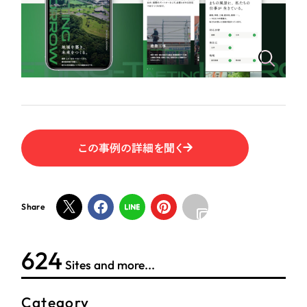
ポータルサイト・メディアサイト
（39件）
NPO・一般社団法人
LP（ランディングページ）
（28件）
キャンペーン・プロモーションサイト
（12件）
人材サービス
ブランディング（ロゴ・印刷物）
（90件）
その他
その他
（1件）
色
お客様インタビュー
この事例の詳細を聞く
ホワイト・白色
Share
グレー・黒色
624
ベージュ・茶色
Sites and more...
レッド・赤色
Category