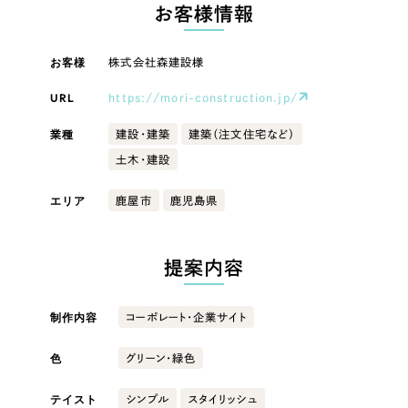
LP（ランディングページ）
（28件）
お客様情報
マーケティングDX支援
キャンペーン・プロモーションサイト
（12件）
キャンペーン・プロモーション
お客様
株式会社森建設様
Webサイト制作
ブランディング（ロゴ・印刷物）
（90件）
サイト
その他
（1件）
URL
https://mori-construction.jp/
コーポレートサイト制作
ブランディング（ロゴ・印刷物）
オプションサービス
業種
建設・建築
建築（注文住宅など）
採用サイト制作
土木・建設
お客様インタビュー
その他
ECサイト制作
エリア
鹿屋市
鹿児島県
業種
Outsourcing
ブランドサイト制作
?
よくある質問
提案内容
アウトソーシング（代行支援）
製造業
リープ・プロジェクト
制作内容
コーポレート・企業サイト
「反響強化」を目的としたマーケティング代行
リープ・プロジェクト
建設・建築
／
マーケティング代行
リープ・リクルーティング
SEO対策によるアクセス獲得、反響獲得などの"Webマーケティング"から、
色
グリーン・緑色
ライン領域のマーケティングまでまるっと代行
「採用強化」を目的とした採用業務代行
卸売・小売
テイスト
シンプル
スタイリッシュ