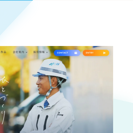
Pace
／
クラウド型工数管理ツール
日報ツールで案件ごとの営業利益をリアルタイムに可視化
発信
信
Cサイト（オンラインショップ）
）
ランディング（ロゴ・印刷物）
85件）
43件）
39件）