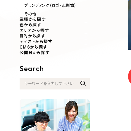
業種
ブランディング（ロゴ・印刷物）
その他
業種から探す
色から探す
エリアから探す
製造業
建設・建築
目的から探す
テイストから探す
CMSから探す
コンサルティング・調査
観光・レジ
公開日から探す
Search
自治体・官公庁
美容・エス
インフラ関連
広告・メデ
金融・保険業
その他サ
人材サービス
その他