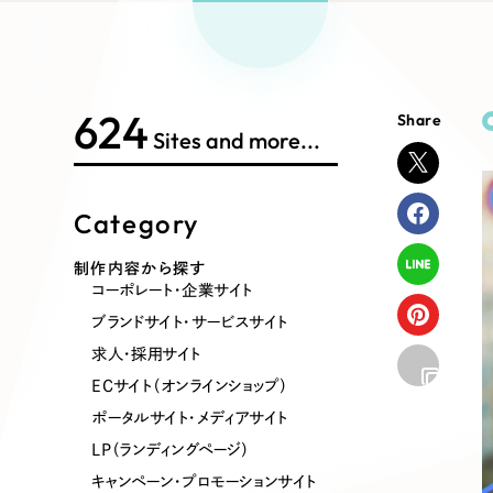
Works Search
絞り
リープ
SEO対
グ"から、
広報支援
624
Share
制作内容
Sites and more...
Category
コーポレート・企業サイト
ブランドサ
制作内容から探す
コーポレート・企業サイト
ポータルサイト・メディアサイト
LP（ラン
ブランドサイト・サービスサイト
求人・採用サイト
ECサイト（オンラインショップ）
その他
ポータルサイト・メディアサイト
LP（ランディングページ）
キャンペーン・プロモーションサイト