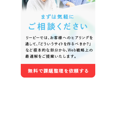
色
ホワイト・白色
グレー
オレンジ・橙色
イエロ
パープル・紫色
ピンク
さらに条件を追加する