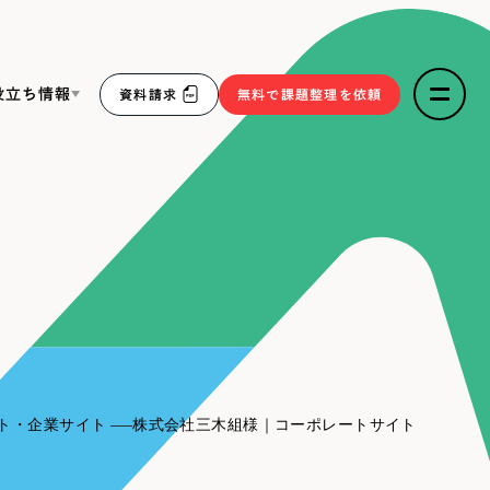
役立ち情報
資料請求
無料で課題整理を依頼
ce
リープ・リクルーティング
／
採用業務代行
求人票作成・面接など各種業務代行、採用の仕組み作り支
３点セット
援
リープ・キャリア
／
人材紹介サービス
sへの取り組み
完全成功報酬型のスカウト型ハイクラス人材紹介（岐阜・愛
知）
報
ト・企業サイト
株式会社三木組様｜コーポレートサイト
2件）