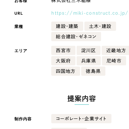
お客様
株式会社三木組様
Company
URL
https://miki-construct.co.jp/
業種
建設・建築
土木・建設
会社情報
総合建設・ゼネコン
会社概要
エリア
西宮市
淀川区
近畿地方
・黒色
ベージュ・茶色
代表挨拶
大阪府
兵庫県
尼崎市
SDGsに向けた取り組み
ー・黄色
グリーン・緑色
四国地方
徳島県
メディア掲載と取材依頼
新着情報
・桃色
カラフル・多色
採用情報
提案内容
ブログ
制作内容
コーポレート・企業サイト
リーピーブログ
代表ブログ