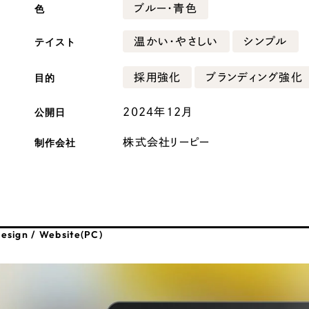
色
ブルー・青色
広報ブログ
テイスト
温かい・やさしい
シンプル
メルマガアーカイブ
目的
採用強化
ブランディング強化
公開日
2024年12月
制作会社
株式会社リーピー
プライバシーポリシー
情報セキュ
クッキーポリシー
サイトマップ
客様も歓迎。
セプトの策定からお任
esign / Website(PC)
化するサイト構成、デザ