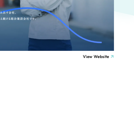
ト
（12件）
90件）
療・福祉
g
士業
View Website
）
教育
ケティング代行
林・水産
業務代行
PO・一般社団法人