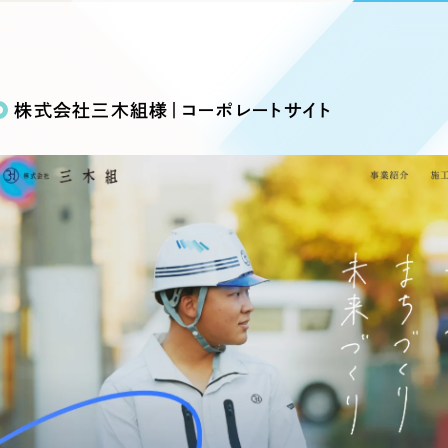
込み検索
ブランディング（ロゴ・印刷物）
ブランディング支援
・プロジェクト
広報ブログ
（90件）
／
マーケティング代行
リーピーの取り組みに関するお知らせ・イベントの様子を
策によるアクセス獲得、反響獲得などの"Webマーケティン
その他
（1件）
オプションサービス
代表ブログ
などのオフライン領域のマーケティングまでまるっと代行
株式会社三木組様｜コーポレートサイト
代表川口が経営・Web戦略・地方創生に関する情報を発
お客様インタビュー
メールマガジンアーカイブ
過去に配信したメールマガジンのアーカイブ
制作実績
イト・サービスサイト
求人・採用サイト
E
すべて
（624件）
コーポレート・企業サイト
（278件
ディングページ）
キャンペーン・プロモーション
ブ
ブランドサイト・サービスサイト
（
サイト
求人・採用サイト
（61件）
ECサイト（オンラインショップ）
（
ポータルサイト・メディアサイト
（
LP（ランディングページ）
（28件）