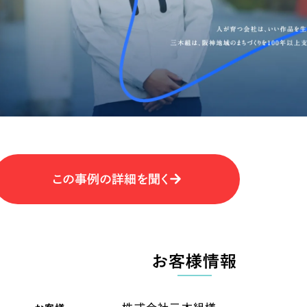
キャンペーン・プロモーションサイ
ブランディング（ロゴ・印刷物）
（
その他
（1件）
卸売・小売
医
Outsourcin
ャー
人材紹介・派遣
アウトソーシング（代行支援
テ
IT・インターネット
この事例の詳細を聞く
リープ・プロジェクト
「反響強化」を目的としたマー
ィア・放送
不動産
農
リープ・リクルーティング
「採用強化」を目的とした採用
お客様情報
ービス業
物流・運送
N
その他のサービス