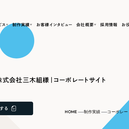
ビス
制作実績
お客様インタビュー
会社概要
採用情報
お
Web Produ
すべて
（624件）
コーポレート・企業サイト
（278件）
リーピーがわかる資料３点セット
bサイト制作
ブランドサイト・サービスサイト
リーピーが選ばれる理由
（85件）
リーピーのWebサイト制作・会社概要・サービスがわかる
会社概要
式会社三木組様｜コーポレートサイト
の中か
ご紹介し
求人・採用サイト
お役立ち資料
（61件）
Webサイト制作
ポレートサイト制作
採用サイト制作
代表挨拶
SDG
すぐに使える資料をダウンロード
ECサイト（オンラインショップ）
（43件）
コーポレートサイト制作
サイト制作
ブランドサイト制作
ポータルサイト・メディアサイト
メディア掲載・取材依頼
新着情
（39件）
する
採用サイト制作
HOME
制作実績
コーポレー
LP（ランディングページ）
（28件）
よくある質問
ト
ECサイト制作
リーピーブログ
採用情報
キャンペーン・プロモーションサイト
（1
ブランドサイト制作
Webデザイン・Webマーケティングに関する情報を発信