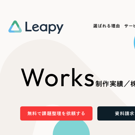
選ばれる理由
サー
Service
Works
Company
Useful
Works
サービス紹介
制作実績
会社概要
お役立ち情報
We
制作実績／株
一過性の広告に頼らず、
全国1,400社以上の支援実績
可能性をひらくデザインで
リーピーによるお役立ち情報を
コー
「仕組み」と「ノウハウ」を残す資産型DX
ら
しあわせな毎日をつくる
ます
支援をご提供します
実績の一部をご紹介します
EC
無料で課題整理を依頼する
資料請求
?
ブックマークしたサイ