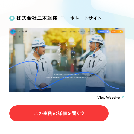
Works
絞り込み検
Webサイト制作
選ばれる理由
Search
索
コーポレートサイト制作
株式会社三木組様｜コーポレートサイト
採用サイト制作
サービス
制作内容
ECサイト制作
Service
ブランドサイト制作
コーポレート・企業サイト
サービス紹介
ブランディング支援
一過性の広告に頼らず、
「仕組み」と「ノウハウ」
制作実績
ブランドサイト・サービスサイト
を残す資産型DX支援をご提供します
すべて
（624件）
求人・採用サイト
コーポレート・企業サイト
（278件）
ブランドサイト・サービスサイト
（85件）
View Website
ECサイト（オンラインショップ）
求人・採用サイト
（61件）
この事例の詳細を聞く
ECサイト（オンラインショップ）
ポータルサイト・メディアサイト
（43件）
ポータルサイト・メディアサイト
（39件）
LP（ランディングページ）