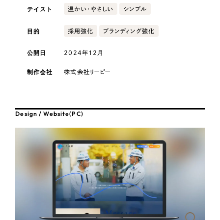
採用DX支援
その他のサービス
テイスト
温かい・やさしい
シンプル
医療・福祉
リープ・リクルーティング
／
採用業務代行
目的
採用強化
ブランディング強化
プライバシーポリシー
情報セキュリティ方針
求人票作成・面接など各種業務代行、採用の仕組み作り支援
コンサルティング・調査
AI倫理ポリシー
クッキーポリシー
サイトマップ
リープ・キャリア
／
人材紹介サービス
公開日
2024年12月
ウェブアクセシビリティ方針
完全成功報酬型のスカウト型ハイクラス人材紹介（岐阜・愛知）
観光・レジャー
制作会社
株式会社リーピー
カイゼンDX支援
人材紹介・派遣
Pace
／
クラウド型工数管理ツール
Design / Website(PC)
日報ツールで案件ごとの営業利益をリアルタイムに可視化
士業
自治体・官公庁
制作実績
Works
美容・エステ
制作実績
IT・インターネット
全国1,400社以上の支援実績の中から
実績の