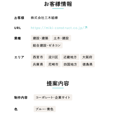
LP（ランディングページ）
（28件）
お客様情報
マーケティングDX支援
キャンペーン・プロモーションサイト
（12件）
キャンペーン・プロモーション
お客様
株式会社三木組様
Webサイト制作
ブランディング（ロゴ・印刷物）
（90件）
サイト
その他
（1件）
URL
https://miki-construct.co.jp/
コーポレートサイト制作
ブランディング（ロゴ・印刷物）
オプションサービス
業種
建設・建築
土木・建設
採用サイト制作
総合建設・ゼネコン
お客様インタビュー
その他
ECサイト制作
エリア
西宮市
淀川区
近畿地方
大阪府
業種
Outsourcing
ブランドサイト制作
兵庫県
尼崎市
四国地方
徳島県
?
よくある質問
アウトソーシング（代行支援）
製造業
提案内容
リープ・プロジェクト
「反響強化」を目的としたマーケティング代行
リープ・プロジェクト
建設・建築
／
マーケティング代行
制作内容
コーポレート・企業サイト
リープ・リクルーティング
SEO対策によるアクセス獲得、反響獲得などの"Webマーケティング"から、
ライン領域のマーケティングまでまるっと代行
「採用強化」を目的とした採用業務代行
卸売・小売
色
ブルー・青色