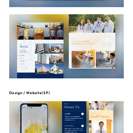
一部をご紹介します
教育
ブックマークしたサイト
インフラ関連
広告・メディア・放送
不動産
農林・水産
すべて
（624件）
金融・保険業
Design / Website(SP)
コーポレート・企業サイト
（278件）
ブランドサイト・サービスサイト
（85件）
その他サービス業
求人・採用サイト
（61件）
物流・運送
ECサイト（オンラインショップ）
（43件）