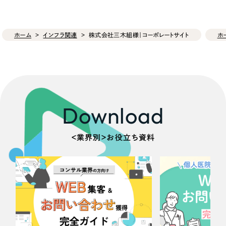
ホーム
インフラ関連
株式会社三木組様｜コーポレートサイト
ホ
Download
＜業界別＞お役立ち資料