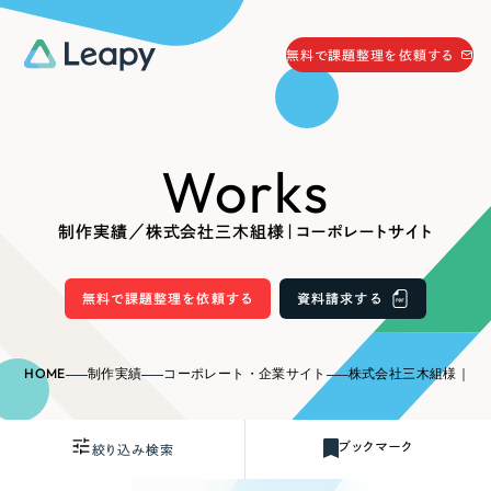
058-215-0066
無料で課題整理を依頼する
24時間受付
無料で課題整理を依頼する
Works
資料請求
する
資料請求する
制作実績／株式会社三木組様｜コーポレートサイト
無料で課題整理を依頼
する
Company
無料で課題整理を依頼する
資料請求する
会社情報
採用情報
HOME
制作実績
コーポレート・企業サイト
株式会社三木組様｜コ
Web Produce
お役立ち情報
ブックマーク
絞り込み検索
リーピーが選ばれる理由
会社概要