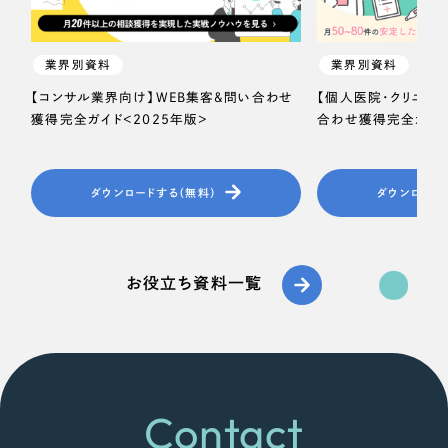
業界別資料
業界別資料
【コンサル業界向け】WEB集客＆問い合わせ
【個人医院・クリニッ
獲得完全ガイド＜2025年版＞
合わせ獲得完全ガイド
ダウンロードする（無料）
ダウンロード
お役立ち資料一覧
Contact