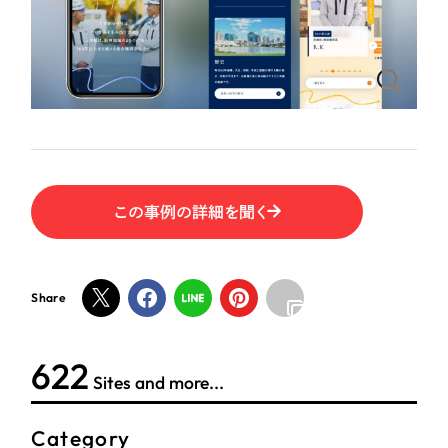
ポータルサイト・メディアサイト
（39件）
NPO・一般社団法人
LP（ランディングページ）
（28件）
キャンペーン・プロモーションサイト
（12件）
人材サービス
ブランディング（ロゴ・印刷物）
（90件）
その他
その他
（1件）
色
お客様インタビュー
この事例の詳細を聞く
ホワイト・白色
Share
グレー・黒色
622
ベージュ・茶色
Sites and more...
レッド・赤色
Category