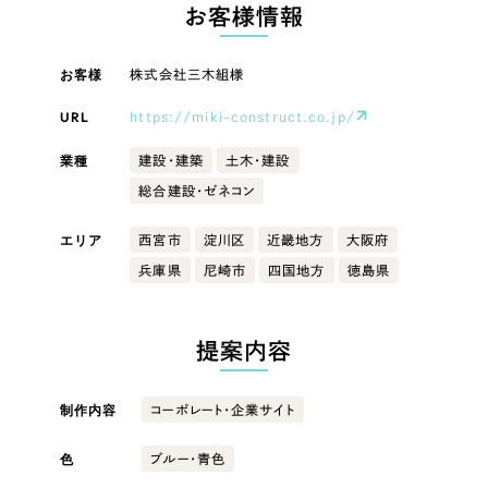
LP（ランディングページ）
（28件）
お客様情報
マーケティングDX支援
キャンペーン・プロモーションサイト
（12件）
キャンペーン・プロモーション
お客様
株式会社三木組様
Webサイト制作
ブランディング（ロゴ・印刷物）
（90件）
サイト
その他
（1件）
URL
https://miki-construct.co.jp/
コーポレートサイト制作
ブランディング（ロゴ・印刷物）
オプションサービス
業種
建設・建築
土木・建設
採用サイト制作
総合建設・ゼネコン
お客様インタビュー
その他
ECサイト制作
エリア
西宮市
淀川区
近畿地方
大阪府
業種
Outsourcing
ブランドサイト制作
兵庫県
尼崎市
四国地方
徳島県
?
よくある質問
アウトソーシング（代行支援）
製造業
提案内容
リープ・プロジェクト
「反響強化」を目的としたマーケティング代行
リープ・プロジェクト
建設・建築
／
マーケティング代行
制作内容
コーポレート・企業サイト
リープ・リクルーティング
SEO対策によるアクセス獲得、反響獲得などの"Webマーケティング"から、
ライン領域のマーケティングまでまるっと代行
「採用強化」を目的とした採用業務代行
卸売・小売
色
ブルー・青色