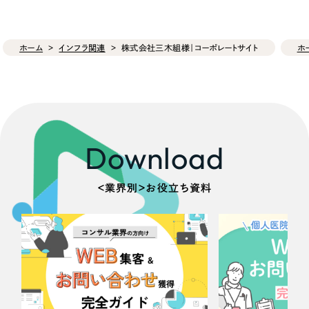
ホーム
インフラ関連
株式会社三木組様｜コーポレートサイト
ホ
Download
＜業界別＞お役立ち資料