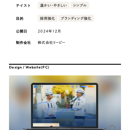
採用DX支援
その他のサービス
テイスト
温かい・やさしい
シンプル
医療・福祉
リープ・リクルーティング
／
採用業務代行
目的
採用強化
ブランディング強化
プライバシーポリシー
情報セキュリティ方針
求人票作成・面接など各種業務代行、採用の仕組み作り支援
コンサルティング・調査
AI倫理ポリシー
クッキーポリシー
サイトマップ
リープ・キャリア
／
人材紹介サービス
公開日
2024年12月
ウェブアクセシビリティ方針
完全成功報酬型のスカウト型ハイクラス人材紹介（岐阜・愛知）
観光・レジャー
制作会社
株式会社リーピー
カイゼンDX支援
人材紹介・派遣
Pace
／
クラウド型工数管理ツール
Design / Website(PC)
日報ツールで案件ごとの営業利益をリアルタイムに可視化
士業
自治体・官公庁
制作実績
Works
美容・エステ
制作実績
IT・インターネット
全国1,400社以上の支援実績の中から
実績の