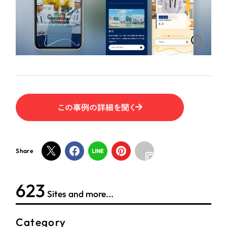
ポータルサイト・メディアサイト
（39件）
NPO・一般社団法人
LP（ランディングページ）
（28件）
キャンペーン・プロモーションサイト
（12件）
人材サービス
ブランディング（ロゴ・印刷物）
（90件）
その他
その他
（1件）
色
お客様インタビュー
この事例の詳細を聞く
ホワイト・白色
Share
グレー・黒色
624
ベージュ・茶色
Sites and more...
レッド・赤色
Category