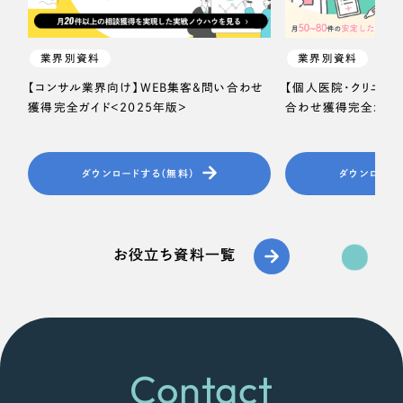
業界別資料
業界別資料
【コンサル業界向け】WEB集客＆問い合わせ
【個人医院・クリニッ
獲得完全ガイド＜2025年版＞
合わせ獲得完全ガイド
ダウンロードする（無料）
ダウンロード
お役立ち資料一覧
Contact