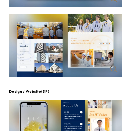
一部をご紹介します
教育
ブックマークしたサイト
インフラ関連
広告・メディア・放送
不動産
農林・水産
すべて
（624件）
金融・保険業
Design / Website(SP)
コーポレート・企業サイト
（278件）
ブランドサイト・サービスサイト
（85件）
その他サービス業
求人・採用サイト
（61件）
物流・運送
ECサイト（オンラインショップ）
（43件）