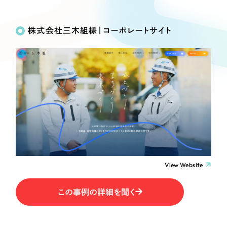
Works
絞り込み検
Webサイト制作
選ばれる理由
Search
索
コーポレートサイト制作
株式会社三木組様｜コーポレートサイト
採用サイト制作
サービス
制作内容
ECサイト制作
Service
ブランドサイト制作
コーポレート・企業サイト
サービス紹介
ブランディング支援
一過性の広告に頼らず、
「仕組み」と「ノウハウ」
制作実績
ブランドサイト・サービスサイト
を残す資産型DX支援をご提供します
すべて
（624件）
求人・採用サイト
コーポレート・企業サイト
（278件）
ブランドサイト・サービスサイト
（85件）
View Website
ECサイト（オンラインショップ）
求人・採用サイト
（61件）
この事例の詳細を聞く
ECサイト（オンラインショップ）
ポータルサイト・メディアサイト
（43件）
ポータルサイト・メディアサイト
（39件）
LP（ランディングページ）