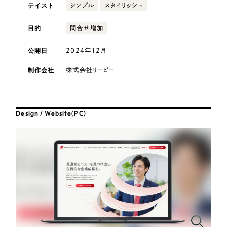
採用DX支援
その他のサービス
テイスト
シンプル
スタイリッシュ
医療・福祉
リープ・リクルーティング
／
採用業務代行
目的
問合せ増加
プライバシーポリシー
情報セキュリティ方針
求人票作成・面接など各種業務代行、採用の仕組み作り支援
公開日
2024年12月
AI倫理ポリシー
クッキーポリシー
サイトマップ
リープ・キャリア
コンサルティング・調査
／
人材紹介サービス
ウェブアクセシビリティ方針
完全成功報酬型のスカウト型ハイクラス人材紹介（岐阜・愛知）
制作会社
株式会社リーピー
観光・レジャー
カイゼンDX支援
人材紹介・派遣
Pace
Design / Website(PC)
／
クラウド型工数管理ツール
日報ツールで案件ごとの営業利益をリアルタイムに可視化
士業
制作実績
自治体・官公庁
Works
美容・エステ
制作実績
IT・インターネット
全国1,400社以上の支援実績の中から
実績の