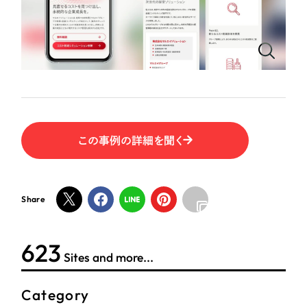
ポータルサイト・メディアサイト
（39件）
LP（ランディングページ）
（28件）
NPO・一般社団法人
キャンペーン・プロモーションサイト
（12件）
ブランディング（ロゴ・印刷物）
人材サービス
（90件）
その他
（1件）
その他
お客様インタビュー
この事例の詳細を聞く
色
ホワイト・白色
Share
グレー・黒色
623
Sites and more...
ベージュ・茶色
Category
レッド・赤色