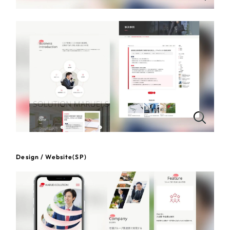
一部をご紹介します
教育
ブックマークしたサイト
インフラ関連
広告・メディア・放送
不動産
農林・水産
すべて
（624件）
Design / Website(SP)
コーポレート・企業サイト
（278件）
金融・保険業
ブランドサイト・サービスサイト
（85件）
その他サービス業
求人・採用サイト
（61件）
ECサイト（オンラインショップ）
（43件）
物流・運送