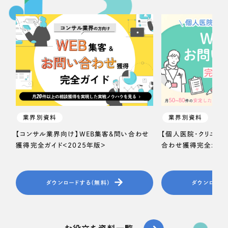
業界別資料
業界別資料
【コンサル業界向け】WEB集客＆問い合わせ
【個人医院・クリニッ
獲得完全ガイド＜2025年版＞
合わせ獲得完全ガイド
ダウンロードする（無料）
ダウンロード