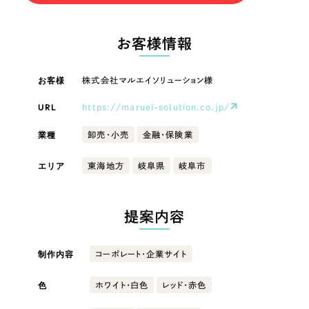
LP（ランディングページ）
（28件）
マーケティングDX支援
LP（ランディングページ）
キャンペーン・プロモーションサイト
（12件）
お客様情報
Webサイト制作
ブランディング（ロゴ・印刷物）
キャンペーン・プロモーション
（90件）
サイト
その他
（1件）
コーポレートサイト制作
お客様
株式会社マルエイソリューション様
オプションサービス
ブランディング（ロゴ・印刷物）
URL
https://maruei-solution.co.jp/
採用サイト制作
お客様インタビュー
業種
卸売・小売
金融・保険業
ECサイト制作
その他
Outsourcing
エリア
東海地方
岐阜県
岐阜市
ブランドサイト制作
業種
?
よくある質問
アウトソーシング（代行支援）
提案内容
リープ・プロジェクト
製造業
「反響強化」を目的としたマーケティング代行
リープ・プロジェクト
／
マーケティング代行
制作内容
コーポレート・企業サイト
建設・建築
リープ・リクルーティング
SEO対策によるアクセス獲得、反響獲得などの"Webマーケティング"から、
ライン領域のマーケティングまでまるっと代行
色
ホワイト・白色
レッド・赤色
「採用強化」を目的とした採用業務代行
卸売・小売