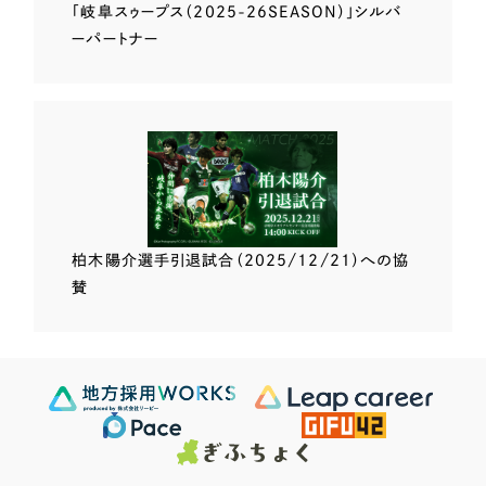
「岐阜スゥープス
（2025-26SEASON）」
シルバ
ーパートナー
柏木陽介選手
引退試合（2025/12/21）
への協
賛
Scroll Down