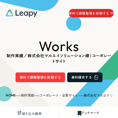
058-215-0066
無料で課題整理を依頼する
24時間受付
無料で課題整理を依頼する
Works
資料請求
する
資料請求する
制作実績／株式会社マルエイソリューション様｜コーポレー
無料で課題整理を依頼
する
トサイト
Company
無料で課題整理を依頼する
資料請求する
会社情報
採用情報
Web Produce
HOME
制作実績
コーポレート・企業サイト
株式会社マルエイソリューシ
お役立ち情報
リーピーが選ばれる理由
会社概要
ブックマーク
絞り込み検索