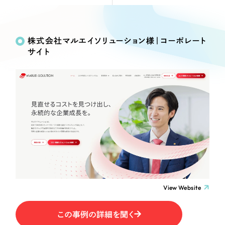
Webサイト制作
Works
絞り込み検
選ばれる理由
コーポレートサイト制作
Search
索
採用サイト制作
株式会社マルエイソリューション様｜コーポレート
サービス
サイト
ECサイト制作
制作内容
Service
ブランドサイト制作
サービス紹介
ブランディング支援
コーポレート・企業サイト
一過性の広告に頼らず、
「仕組み」と「ノウハウ」
制作実績
を残す資産型DX支援をご提供します
ブランドサイト・サービスサイト
すべて
（624件）
コーポレート・企業サイト
（278件）
求人・採用サイト
ブランドサイト・サービスサイト
（85件）
求人・採用サイト
ECサイト（オンラインショップ）
（61件）
View Website
ECサイト（オンラインショップ）
（43件）
ポータルサイト・メディアサイト
ポータルサイト・メディアサイト
（39件）
この事例の詳細を聞く