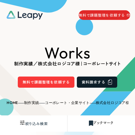
058-215-0066
無料で課題整理を依頼する
24時間受付
無料で課題整理を依頼する
Works
資料請求
する
資料請求する
制作実績／株式会社ロジコア様｜コーポレートサイト
無料で課題整理を依頼
する
Company
無料で課題整理を依頼する
資料請求する
会社情報
採用情報
HOME
制作実績
コーポレート・企業サイト
株式会社ロジコア様｜
Web Produce
お役立ち情報
ブックマーク
絞り込み検索
リーピーが選ばれる理由
会社概要