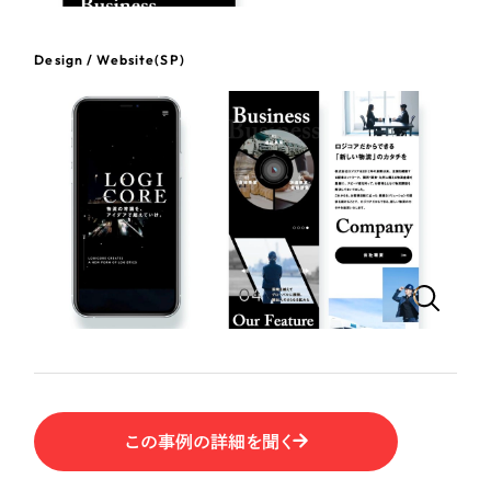
ポータルサイト・メディアサイト
（39件）
NPO・一般社団法人
LP（ランディングページ）
（28件）
Design / Website(SP)
キャンペーン・プロモーションサイト
（12件）
人材サービス
ブランディング（ロゴ・印刷物）
（90件）
その他
その他
（1件）
色
お客様インタビュー
ホワイト・白色
グレー・黒色
ベージュ・茶色
この事例の詳細を聞く
レッド・赤色