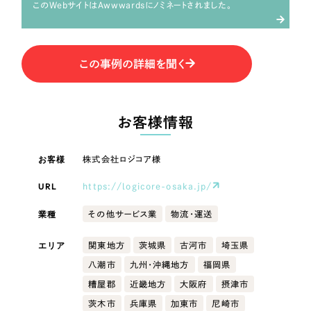
LP（ランディングページ）
（28件）
このWebサイトはAwwwardsにノミネートされました。
マーケティングDX支援
キャンペーン・プロモーションサイト
（12件）
キャンペーン・プロモーション
Webサイト制作
ブランディング（ロゴ・印刷物）
（90件）
サイト
この事例の詳細を聞く
その他
（1件）
コーポレートサイト制作
ブランディング（ロゴ・印刷物）
オプションサービス
採用サイト制作
お客様情報
お客様インタビュー
その他
ECサイト制作
お客様
株式会社ロジコア様
業種
Outsourcing
ブランドサイト制作
URL
https://logicore-osaka.jp/
?
よくある質問
アウトソーシング（代行支援）
業種
その他サービス業
物流・運送
製造業
リープ・プロジェクト
エリア
関東地方
茨城県
古河市
埼玉県
「反響強化」を目的としたマーケティング代行
リープ・プロジェクト
建設・建築
／
マーケティング代行
八潮市
九州・沖縄地方
福岡県
リープ・リクルーティング
SEO対策によるアクセス獲得、反響獲得などの"Webマーケティング"から、
ライン領域のマーケティングまでまるっと代行
糟屋郡
近畿地方
大阪府
摂津市
「採用強化」を目的とした採用業務代行
卸売・小売
茨木市
兵庫県
加東市
尼崎市