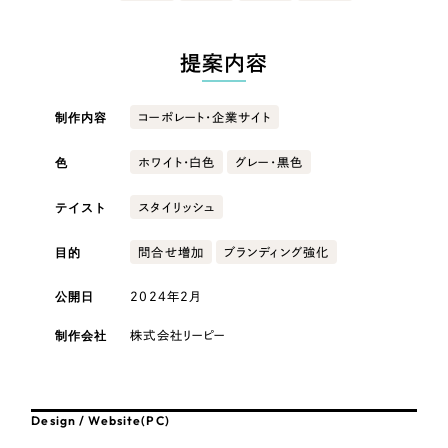
採用DX支援
その他のサービス
医療・福祉
リープ・リクルーティング
／
採用業務代行
提案内容
プライバシーポリシー
情報セキュリティ方針
求人票作成・面接など各種業務代行、採用の仕組み作り支援
コンサルティング・調査
AI倫理ポリシー
クッキーポリシー
サイトマップ
リープ・キャリア
／
人材紹介サービス
制作内容
コーポレート・企業サイト
ウェブアクセシビリティ方針
完全成功報酬型のスカウト型ハイクラス人材紹介（岐阜・愛知）
観光・レジャー
色
ホワイト・白色
グレー・黒色
カイゼンDX支援
人材紹介・派遣
テイスト
スタイリッシュ
Pace
／
クラウド型工数管理ツール
日報ツールで案件ごとの営業利益をリアルタイムに可視化
士業
目的
問合せ増加
ブランディング強化
公開日
2024年2月
自治体・官公庁
制作実績
制作会社
株式会社リーピー
Works
美容・エステ
制作実績
IT・インターネット
Design / Website(PC)
全国1,400社以上の支援実績の中から
実績の