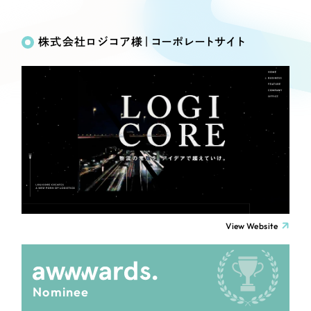
Works
絞り込み検
Webサイト制作
選ばれる理由
Search
索
コーポレートサイト制作
株式会社ロジコア様｜コーポレートサイト
採用サイト制作
サービス
制作内容
ECサイト制作
Service
ブランドサイト制作
コーポレート・企業サイト
サービス紹介
ブランディング支援
一過性の広告に頼らず、
「仕組み」と「ノウハウ」
制作実績
ブランドサイト・サービスサイト
を残す資産型DX支援をご提供します
すべて
（624件）
求人・採用サイト
コーポレート・企業サイト
（278件）
ブランドサイト・サービスサイト
（85件）
View Website
ECサイト（オンラインショップ）
求人・採用サイト
（61件）
ECサイト（オンラインショップ）
ポータルサイト・メディアサイト
（43件）
Nominee
ポータルサイト・メディアサイト
（39件）
LP（ランディングページ）