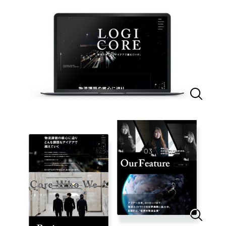
一部をご紹介します
教育
ブックマークしたサイト
インフラ関連
広告・メディア・放送
不動産
農林・水産
すべて
（624件）
金融・保険業
コーポレート・企業サイト
（278件）
ブランドサイト・サービスサイト
（85件）
その他サービス業
求人・採用サイト
（61件）
物流・運送
ECサイト（オンラインショップ）
（43件）