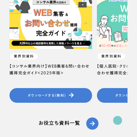
業界別資料
業界別資料
【コンサル業界向け】WEB集客＆問い合わせ
【個人医院・クリニッ
獲得完全ガイド＜2025年版＞
合わせ獲得完全ガイド
ダウンロードする（無料）
ダウンロード
お役立ち資料一覧