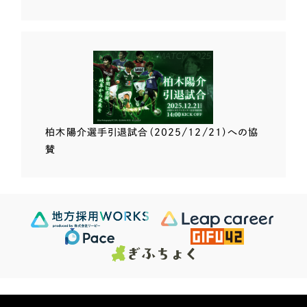
柏木陽介選手
引退試合（2025/12/21）
への協
賛
Scroll Down
624
この条件で検索する
Sites
検索結果 ...