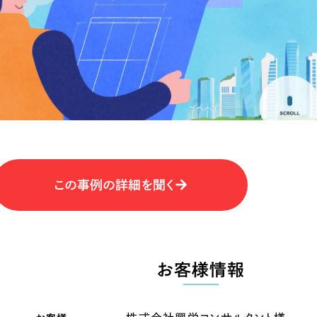
キャンペーン・プロモーションサイ
ブランディング（ロゴ・印刷物）
（
その他
（1件）
卸売・小売
医
Outsourcin
ャー
人材紹介・派遣
アウトソーシング（代行支援
テ
IT・インターネット
この事例の詳細を聞く
リープ・プロジェクト
「反響強化」を目的としたマー
ィア・放送
不動産
農
リープ・リクルーティング
「採用強化」を目的とした採用
お客様情報
ービス業
物流・運送
N
その他のサービス