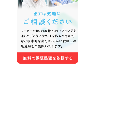
色
ホワイト・白色
グレー
オレンジ・橙色
イエロ
パープル・紫色
ピンク
さらに条件を追加する