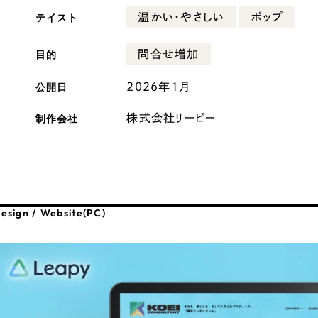
テイスト
温かい・やさしい
ポップ
広報ブログ
メルマガアーカイブ
目的
問合せ増加
公開日
2026年1月
制作会社
株式会社リーピー
プライバシーポリシー
情報セキュ
クッキーポリシー
サイトマップ
esign / Website(PC)
客様も歓迎。
セプトの策定からお任
化するサイト構成、デザ