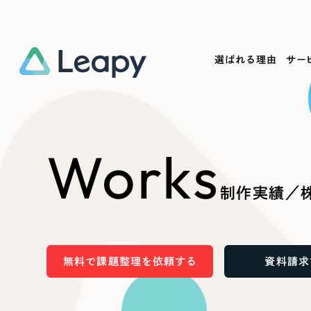
選ばれる理由
サー
Service
Works
Company
Useful
Works
サービス紹介
制作実績
会社概要
お役立ち情報
We
制作実績／株
一過性の広告に頼らず、
全国1,400社以上の支援実績
可能性をひらくデザインで
リーピーによるお役立ち情報を
コー
「仕組み」と「ノウハウ」を残す資産型DX
ら
しあわせな毎日をつくる
ます
支援をご提供します
実績の一部をご紹介します
EC
無料で課題整理を依頼する
資料請求
?
ブックマークしたサイ