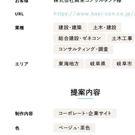
お客様
株式会社興栄コンサルタント様
Company
URL
https://www.koei-con.co.jp/
業種
建設・建築
土木・建設
会社情報
総合建設・ゼネコン
土木工事
会社概要
コンサルティング・調査
・黒色
ベージュ・茶色
代表挨拶
エリア
東海地方
岐阜県
岐阜市
SDGsに向けた取り組み
ー・黄色
グリーン・緑色
メディア掲載と取材依頼
新着情報
提案内容
・桃色
カラフル・多色
採用情報
ブログ
制作内容
コーポレート・企業サイト
リーピーブログ
色
ベージュ・茶色
代表ブログ