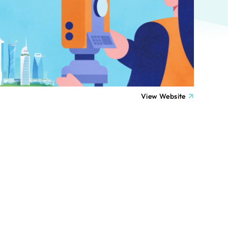
ト
（12件）
90件）
療・福祉
g
士業
View Website
）
教育
ケティング代行
林・水産
業務代行
PO・一般社団法人