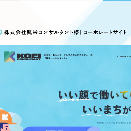
込み検索
ブランディング（ロゴ・印刷物）
ブランディング支援
・プロジェクト
広報ブログ
（90件）
／
マーケティング代行
リーピーの取り組みに関するお知らせ・イベントの様子を
策によるアクセス獲得、反響獲得などの"Webマーケティン
その他
（1件）
オプションサービス
代表ブログ
などのオフライン領域のマーケティングまでまるっと代行
株式会社興栄コンサルタント様｜コーポレートサイト
代表川口が経営・Web戦略・地方創生に関する情報を発
お客様インタビュー
メールマガジンアーカイブ
過去に配信したメールマガジンのアーカイブ
制作実績
イト・サービスサイト
求人・採用サイト
E
すべて
（624件）
コーポレート・企業サイト
（278件
ディングページ）
キャンペーン・プロモーション
ブ
ブランドサイト・サービスサイト
（
サイト
求人・採用サイト
（61件）
ECサイト（オンラインショップ）
（
ポータルサイト・メディアサイト
（
LP（ランディングページ）
（28件）