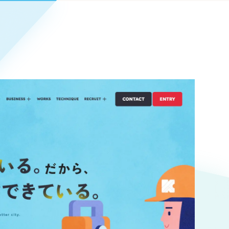
Pace
／
クラウド型工数管理ツール
日報ツールで案件ごとの営業利益をリアルタイムに可視化
発信
信
Cサイト（オンラインショップ）
）
ランディング（ロゴ・印刷物）
85件）
43件）
39件）