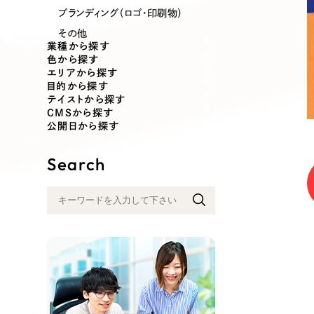
業種
ブランディング（ロゴ・印刷物）
その他
業種から探す
色から探す
エリアから探す
製造業
建設・建築
目的から探す
テイストから探す
CMSから探す
コンサルティング・調査
観光・レジ
公開日から探す
Search
自治体・官公庁
美容・エス
インフラ関連
広告・メデ
金融・保険業
その他サ
人材サービス
その他