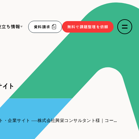
役立ち情報
資料請求
無料で課題整理を依頼
ce
リープ・リクルーティング
／
採用業務代行
求人票作成・面接など各種業務代行、採用の仕組み作り支
３点セット
援
サイト
リープ・キャリア
／
人材紹介サービス
sへの取り組み
完全成功報酬型のスカウト型ハイクラス人材紹介（岐阜・愛
知）
報
ト・企業サイト
株式会社興栄コンサルタント様｜コーポレートサイト
2件）