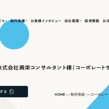
ビス
制作実績
お客様インタビュー
会社概要
採用情報
お
Web Produ
すべて
（624件）
コーポレート・企業サイト
（278件）
リーピーがわかる資料３点セット
bサイト制作
ブランドサイト・サービスサイト
リーピーが選ばれる理由
（85件）
リーピーのWebサイト制作・会社概要・サービスがわかる
会社概要
式会社興栄コンサルタント様｜コーポレート
の中か
ご紹介し
求人・採用サイト
お役立ち資料
（61件）
Webサイト制作
ポレートサイト制作
採用サイト制作
代表挨拶
SDG
すぐに使える資料をダウンロード
ECサイト（オンラインショップ）
（43件）
コーポレートサイト制作
サイト制作
ブランドサイト制作
ポータルサイト・メディアサイト
メディア掲載・取材依頼
新着情
（39件）
する
採用サイト制作
HOME
制作実績
コーポレー
LP（ランディングページ）
（28件）
よくある質問
ト
ECサイト制作
リーピーブログ
採用情報
キャンペーン・プロモーションサイト
（1
ブランドサイト制作
Webデザイン・Webマーケティングに関する情報を発信