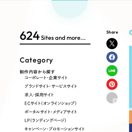
Works Search
絞り
リープ
SEO対
グ"から、
広報支援
624
Share
制作内容
Sites and more...
Category
コーポレート・企業サイト
ブランドサ
制作内容から探す
コーポレート・企業サイト
ポータルサイト・メディアサイト
LP（ラン
ブランドサイト・サービスサイト
求人・採用サイト
ECサイト（オンラインショップ）
その他
ポータルサイト・メディアサイト
LP（ランディングページ）
キャンペーン・プロモーションサイト