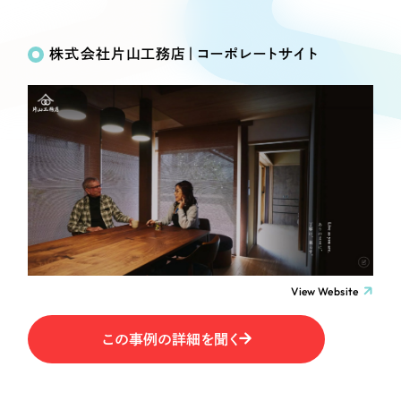
Works
絞り込み検
Webサイト制作
選ばれる理由
Search
索
コーポレートサイト制作
株式会社片山工務店｜コーポレートサイト
採用サイト制作
サービス
制作内容
ECサイト制作
Service
ブランドサイト制作
コーポレート・企業サイト
サービス紹介
ブランディング支援
一過性の広告に頼らず、
「仕組み」と「ノウハウ」
制作実績
ブランドサイト・サービスサイト
を残す資産型DX支援をご提供します
すべて
（624件）
求人・採用サイト
コーポレート・企業サイト
（278件）
ブランドサイト・サービスサイト
（85件）
View Website
ECサイト（オンラインショップ）
求人・採用サイト
（61件）
この事例の詳細を聞く
ECサイト（オンラインショップ）
ポータルサイト・メディアサイト
（43件）
ポータルサイト・メディアサイト
（39件）
LP（ランディングページ）