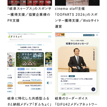
「岐阜スゥープス」のスポンサ
cinema staff主催
ー獲得支援／協賛企業様の
「OOPARTS 2026」のスポ
PR支援
ンサー獲得支援／Webサイト
運営
岐阜に特化した共感型ふる
岐阜のリーダーボイス
さと納税メディア「ぎふちょく」
「GIFU42メディアネットワー