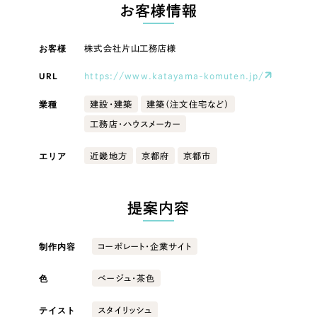
LP（ランディングページ）
（28件）
お客様情報
マーケティングDX支援
キャンペーン・プロモーションサイト
（12件）
キャンペーン・プロモーション
お客様
株式会社片山工務店様
Webサイト制作
ブランディング（ロゴ・印刷物）
（90件）
サイト
その他
（1件）
URL
https://www.katayama-komuten.jp/
コーポレートサイト制作
ブランディング（ロゴ・印刷物）
オプションサービス
業種
建設・建築
建築（注文住宅など）
採用サイト制作
工務店・ハウスメーカー
お客様インタビュー
その他
ECサイト制作
エリア
近畿地方
京都府
京都市
業種
Outsourcing
ブランドサイト制作
?
よくある質問
提案内容
アウトソーシング（代行支援）
製造業
リープ・プロジェクト
制作内容
コーポレート・企業サイト
「反響強化」を目的としたマーケティング代行
リープ・プロジェクト
建設・建築
／
マーケティング代行
リープ・リクルーティング
SEO対策によるアクセス獲得、反響獲得などの"Webマーケティング"から、
色
ベージュ・茶色
ライン領域のマーケティングまでまるっと代行
「採用強化」を目的とした採用業務代行
卸売・小売
テイスト
スタイリッシュ