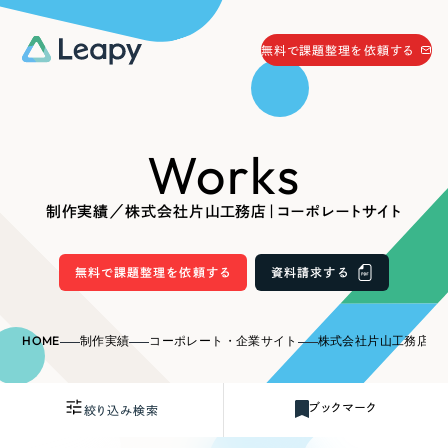
058-215-0066
無料で課題整理を依頼する
24時間受付
無料で課題整理を依頼する
Works
資料請求
する
資料請求する
制作実績／株式会社片山工務店｜コーポレートサイト
無料で課題整理を依頼
する
Company
無料で課題整理を依頼する
資料請求する
会社情報
採用情報
HOME
制作実績
コーポレート・企業サイト
株式会社片山工務店｜
Web Produce
お役立ち情報
ブックマーク
絞り込み検索
リーピーが選ばれる理由
会社概要