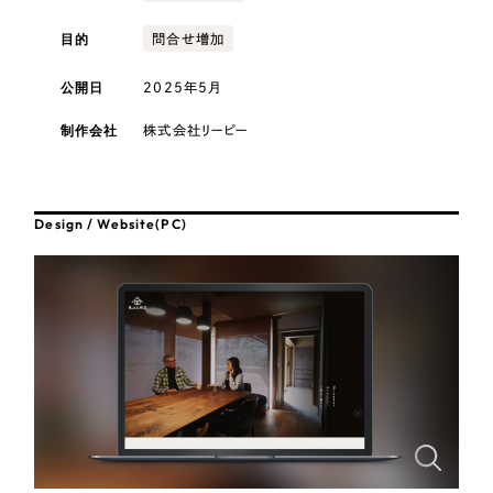
採用DX支援
その他のサービス
医療・福祉
目的
問合せ増加
リープ・リクルーティング
／
採用業務代行
プライバシーポリシー
情報セキュリティ方針
求人票作成・面接など各種業務代行、採用の仕組み作り支援
公開日
2025年5月
コンサルティング・調査
AI倫理ポリシー
クッキーポリシー
サイトマップ
リープ・キャリア
／
人材紹介サービス
制作会社
株式会社リーピー
ウェブアクセシビリティ方針
完全成功報酬型のスカウト型ハイクラス人材紹介（岐阜・愛知）
観光・レジャー
カイゼンDX支援
人材紹介・派遣
Design / Website(PC)
Pace
／
クラウド型工数管理ツール
日報ツールで案件ごとの営業利益をリアルタイムに可視化
士業
自治体・官公庁
制作実績
Works
美容・エステ
制作実績
IT・インターネット
全国1,400社以上の支援実績の中から
実績の