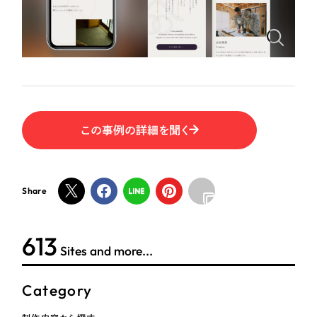
ポータルサイト・メディアサイト
（39件）
NPO・一般社団法人
LP（ランディングページ）
（28件）
キャンペーン・プロモーションサイト
（12件）
人材サービス
ブランディング（ロゴ・印刷物）
（90件）
その他
その他
（1件）
この事例の詳細を聞く
色
お客様インタビュー
ホワイト・白色
Share
グレー・黒色
624
Sites and more...
ベージュ・茶色
Category
レッド・赤色