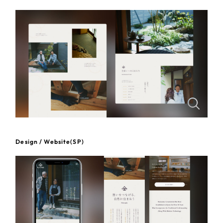
一部をご紹介します
教育
ブックマークしたサイト
インフラ関連
広告・メディア・放送
不動産
農林・水産
Design / Website(SP)
すべて
（624件）
金融・保険業
コーポレート・企業サイト
（278件）
ブランドサイト・サービスサイト
（85件）
その他サービス業
求人・採用サイト
（61件）
物流・運送
ECサイト（オンラインショップ）
（43件）