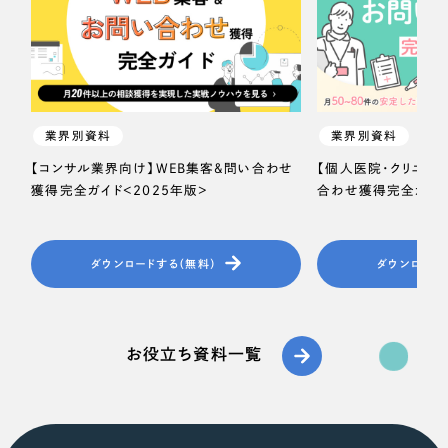
業界別資料
業界別資料
【コンサル業界向け】WEB集客＆問い合わせ
【個人医院・クリニッ
獲得完全ガイド＜2025年版＞
合わせ獲得完全ガイド
ダウンロードする（無料）
ダウンロード
お役立ち資料一覧