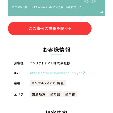
LP（ランディングページ）
（28件）
マーケティングDX支援
LP（ランディングページ）
このWebサイトはAwwwardsにノミネートされました。
キャンペーン・プロモーションサイト
（12件）
Webサイト制作
ブランディング（ロゴ・印刷物）
キャンペーン・プロモーション
（90件）
サイト
その他
（1件）
この事例の詳細を聞く
コーポレートサイト制作
オプションサービス
ブランディング（ロゴ・印刷物）
採用サイト制作
お客様インタビュー
お客様情報
ECサイト制作
その他
Outsourcing
ブランドサイト制作
お客様
カンダまちおこし株式会社様
業種
?
よくある質問
URL
https://www.kanmachi.co.jp/
アウトソーシング（代行支援）
リープ・プロジェクト
業種
コンサルティング・調査
製造業
「反響強化」を目的としたマーケティング代行
リープ・プロジェクト
／
マーケティング代行
エリア
東海地方
岐阜県
岐阜市
建設・建築
リープ・リクルーティング
SEO対策によるアクセス獲得、反響獲得などの"Webマーケティング"から、
ライン領域のマーケティングまでまるっと代行
「採用強化」を目的とした採用業務代行
卸売・小売