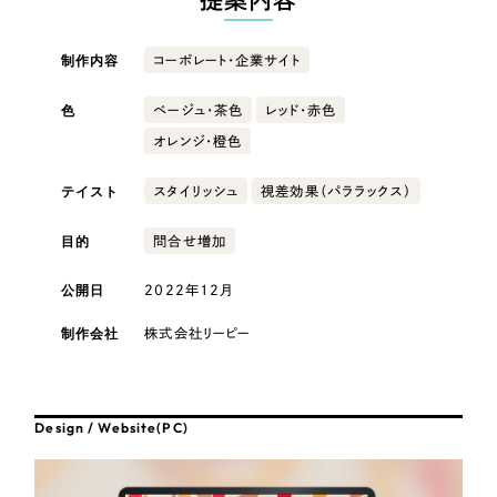
提案内容
採用DX支援
その他のサービス
医療・福祉
リープ・リクルーティング
／
採用業務代行
制作内容
コーポレート・企業サイト
プライバシーポリシー
情報セキュリティ方針
求人票作成・面接など各種業務代行、採用の仕組み作り支援
色
AI倫理ポリシー
クッキーポリシー
サイトマップ
ベージュ・茶色
レッド・赤色
リープ・キャリア
コンサルティング・調査
／
人材紹介サービス
ウェブアクセシビリティ方針
オレンジ・橙色
完全成功報酬型のスカウト型ハイクラス人材紹介（岐阜・愛知）
観光・レジャー
テイスト
スタイリッシュ
視差効果（パララックス）
カイゼンDX支援
人材紹介・派遣
目的
問合せ増加
Pace
／
クラウド型工数管理ツール
日報ツールで案件ごとの営業利益をリアルタイムに可視化
公開日
2022年12月
士業
制作会社
株式会社リーピー
制作実績
自治体・官公庁
Works
美容・エステ
Design / Website(PC)
制作実績
IT・インターネット
全国1,400社以上の支援実績の中から
実績の