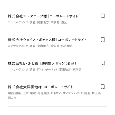
株式会社シェアコープ様｜コーポレートサイト
Nominee
コンサルティング・調査
関東地方
東京都
港区
株式会社ウェイストボックス様｜コーポレートサイト
Nominee
コンサルティング・調査
東海地方
愛知県
名古屋市
株式会社B・S・L様｜印刷物デザイン（名刺）
コンサルティング・調査
IT・インターネット
関東地方
東京都
株式会社大洋画地様｜コーポレートサイト
建設・建築
土木・建設
総合建設・ゼネコン
コンサルティング・調査
埼玉県
川口市