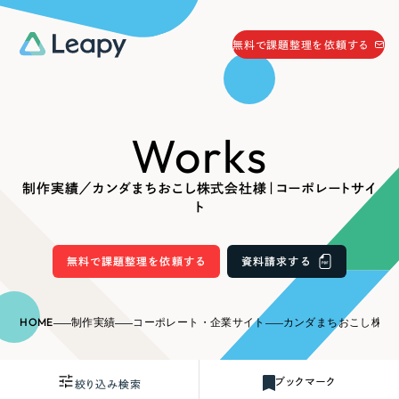
058-215-0066
無料で課題整理を依頼する
24時間受付
無料で課題整理を依頼する
Works
資料請求
する
資料請求する
制作実績／カンダまちおこし株式会社様｜コーポレートサイ
無料で課題整理を依頼
する
ト
Company
無料で課題整理を依頼する
資料請求する
会社情報
採用情報
Web Produce
HOME
制作実績
コーポレート・企業サイト
カンダまちおこし株式会社
お役立ち情報
リーピーが選ばれる理由
会社概要
ブックマーク
絞り込み検索