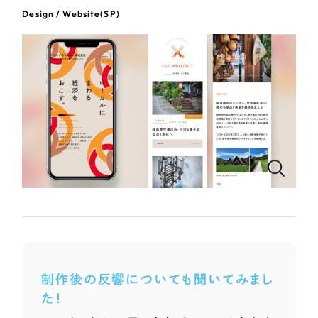
ポータルサイト・メディアサイト
（39件）
Design / Website(SP)
LP（ランディングページ）
（28件）
NPO・一般社団法人
キャンペーン・プロモーションサイト
（12件）
ブランディング（ロゴ・印刷物）
人材サービス
（90件）
その他
（1件）
その他
お客様インタビュー
色
ホワイト・白色
グレー・黒色
ベージュ・茶色
制作後の反響についても聞いてみまし
た！
レッド・赤色