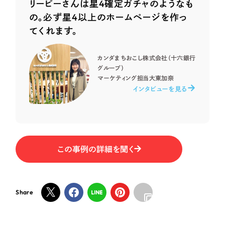
リーピーさんは星4確定ガチャのようなも
の。必ず星4以上のホームページを作っ
オレンジ・橙色
てくれます。
イエロー・黄色
カンダまちおこし株式会社（十六銀行
グループ）
マーケティング担当
大東加奈
グリーン・緑色
インタビューを見る
ブルー・青色
パープル・紫色
この事例の詳細を聞く
ピンク・桃色
Share
カラフル・多色
その他