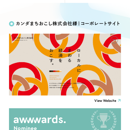
Webサイト制作
Works
絞り込み検
選ばれる理由
コーポレートサイト制作
Search
索
採用サイト制作
カンダまちおこし株式会社様｜コーポレートサイト
サービス
ECサイト制作
制作内容
Service
ブランドサイト制作
サービス紹介
ブランディング支援
コーポレート・企業サイト
一過性の広告に頼らず、
「仕組み」と「ノウハウ」
制作実績
を残す資産型DX支援をご提供します
ブランドサイト・サービスサイト
すべて
（624件）
コーポレート・企業サイト
（278件）
求人・採用サイト
ブランドサイト・サービスサイト
（85件）
View Website
求人・採用サイト
ECサイト（オンラインショップ）
（61件）
ECサイト（オンラインショップ）
（43件）
ポータルサイト・メディアサイト
ポータルサイト・メディアサイト
（39件）
Nominee