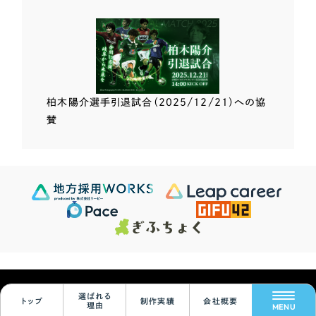
柏木陽介選手
引退試合（2025/12/21）
への協
賛
Scroll Down
624
この条件で検索する
Sites
検索結果 ...
© Leapy Inc.
選ばれる
トップ
制作実績
会社概要
絞り込みをリセット
理由
MENU