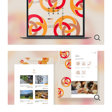
一部をご紹介します
教育
ブックマークしたサイト
インフラ関連
広告・メディア・放送
不動産
農林・水産
すべて
（624件）
コーポレート・企業サイト
（278件）
金融・保険業
ブランドサイト・サービスサイト
（85件）
その他サービス業
求人・採用サイト
（61件）
ECサイト（オンラインショップ）
（43件）
物流・運送