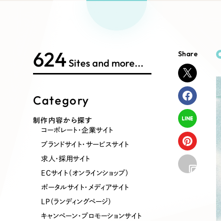
Works Search
絞り
リープ
SEO対
グ"から、
広報支援
624
Share
制作内容
Sites and more...
Category
コーポレート・企業サイト
ブランドサ
制作内容から探す
コーポレート・企業サイト
ポータルサイト・メディアサイト
LP（ラン
ブランドサイト・サービスサイト
求人・採用サイト
ECサイト（オンラインショップ）
その他
ポータルサイト・メディアサイト
LP（ランディングページ）
キャンペーン・プロモーションサイト