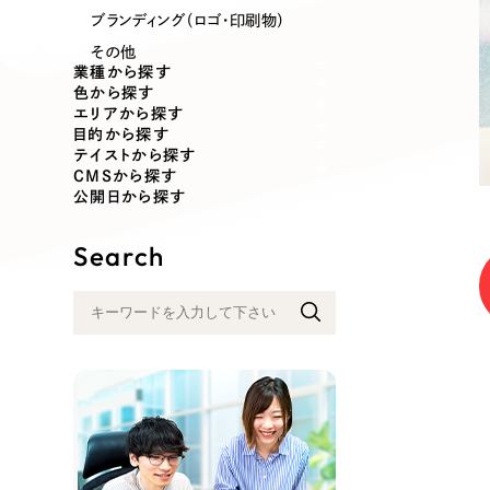
業種
ブランディング（ロゴ・印刷物）
その他
業種から探す
色から探す
エリアから探す
製造業
建設・建築
目的から探す
テイストから探す
CMSから探す
コンサルティング・調査
観光・レジ
公開日から探す
Search
自治体・官公庁
美容・エス
インフラ関連
広告・メデ
金融・保険業
その他サ
人材サービス
その他