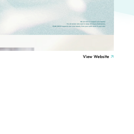
ト
（12件）
90件）
療・福祉
g
士業
View Website
）
教育
ケティング代行
林・水産
業務代行
PO・一般社団法人