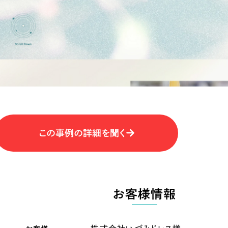
キャンペーン・プロモーションサイ
ブランディング（ロゴ・印刷物）
（
その他
（1件）
卸売・小売
医
Outsourcin
ャー
人材紹介・派遣
アウトソーシング（代行支援
テ
IT・インターネット
この事例の詳細を聞く
リープ・プロジェクト
「反響強化」を目的としたマー
ィア・放送
不動産
農
リープ・リクルーティング
「採用強化」を目的とした採用
お客様情報
ービス業
物流・運送
N
その他のサービス