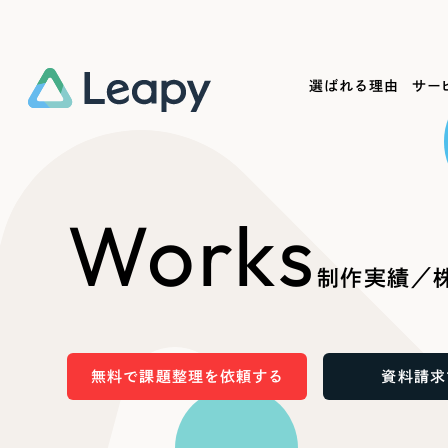
選ばれる理由
サー
Service
Works
Company
Useful
Works
サービス紹介
制作実績
会社概要
お役立ち情報
We
制作実績／株
一過性の広告に頼らず、
全国1,400社以上の支援実績
可能性をひらくデザインで
リーピーによるお役立ち情報を
コー
「仕組み」と「ノウハウ」を残す資産型DX
ら
しあわせな毎日をつくる
ます
支援をご提供します
実績の一部をご紹介します
EC
無料で課題整理を依頼する
資料請求
?
ブックマークしたサイ