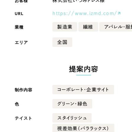
お客様
株式会社いづみドレス様
Company
URL
https://www.izmd.com/
業種
製造業
繊維
アパレル・服
会社情報
エリア
全国
会社概要
・黒色
ベージュ・茶色
代表挨拶
SDGsに向けた取り組み
提案内容
ー・黄色
グリーン・緑色
メディア掲載と取材依頼
新着情報
制作内容
コーポレート・企業サイト
・桃色
カラフル・多色
採用情報
色
グリーン・緑色
ブログ
テイスト
スタイリッシュ
リーピーブログ
視差効果（パララックス）
代表ブログ