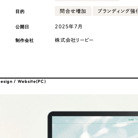
広報ブログ
目的
問合せ増加
ブランディング強
メルマガアーカイブ
公開日
2025年7月
制作会社
株式会社リーピー
プライバシーポリシー
情報セキュ
クッキーポリシー
サイトマップ
esign / Website(PC)
客様も歓迎。
セプトの策定からお任
化するサイト構成、デザ