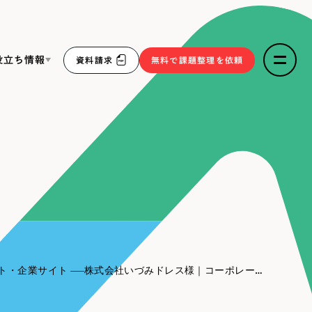
役立ち情報
資料請求
無料で課題整理を依頼
ce
リープ・リクルーティング
／
採用業務代行
求人票作成・面接など各種業務代行、採用の仕組み作り支
３点セット
援
リープ・キャリア
／
人材紹介サービス
sへの取り組み
完全成功報酬型のスカウト型ハイクラス人材紹介（岐阜・愛
知）
報
ト・企業サイト
株式会社いづみドレス様｜コーポレートサイト
2件）