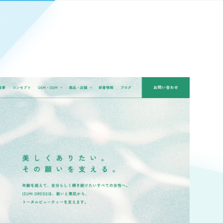
Pace
／
クラウド型工数管理ツール
日報ツールで案件ごとの営業利益をリアルタイムに可視化
発信
信
Cサイト（オンラインショップ）
）
ランディング（ロゴ・印刷物）
85件）
43件）
39件）