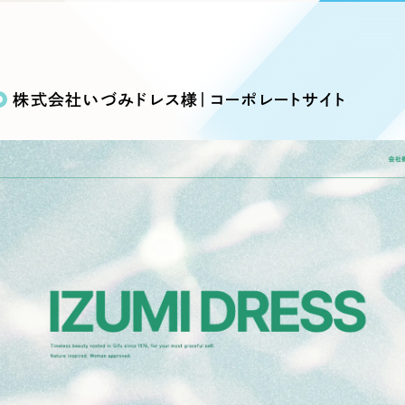
込み検索
ブランディング（ロゴ・印刷物）
ブランディング支援
・プロジェクト
広報ブログ
（90件）
／
マーケティング代行
リーピーの取り組みに関するお知らせ・イベントの様子を
策によるアクセス獲得、反響獲得などの"Webマーケティン
その他
（1件）
オプションサービス
代表ブログ
などのオフライン領域のマーケティングまでまるっと代行
株式会社いづみドレス様｜コーポレートサイト
代表川口が経営・Web戦略・地方創生に関する情報を発
お客様インタビュー
メールマガジンアーカイブ
過去に配信したメールマガジンのアーカイブ
制作実績
イト・サービスサイト
求人・採用サイト
E
すべて
（624件）
コーポレート・企業サイト
（278件
ディングページ）
キャンペーン・プロモーション
ブ
ブランドサイト・サービスサイト
（
サイト
求人・採用サイト
（61件）
ECサイト（オンラインショップ）
（
ポータルサイト・メディアサイト
（
LP（ランディングページ）
（28件）