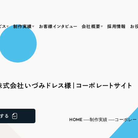
ビス
制作実績
お客様インタビュー
会社概要
採用情報
お
Web Produ
すべて
（624件）
コーポレート・企業サイト
（278件）
リーピーがわかる資料３点セット
bサイト制作
ブランドサイト・サービスサイト
リーピーが選ばれる理由
（85件）
リーピーのWebサイト制作・会社概要・サービスがわかる
会社概要
式会社いづみドレス様｜コーポレートサイト
の中か
ご紹介し
求人・採用サイト
お役立ち資料
（61件）
Webサイト制作
ポレートサイト制作
採用サイト制作
代表挨拶
SDG
すぐに使える資料をダウンロード
ECサイト（オンラインショップ）
（43件）
コーポレートサイト制作
サイト制作
ブランドサイト制作
ポータルサイト・メディアサイト
メディア掲載・取材依頼
新着情
（39件）
する
採用サイト制作
HOME
制作実績
コーポレー
LP（ランディングページ）
（28件）
よくある質問
ト
ECサイト制作
リーピーブログ
採用情報
キャンペーン・プロモーションサイト
（1
ブランドサイト制作
Webデザイン・Webマーケティングに関する情報を発信