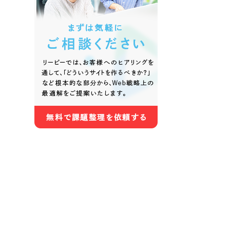
色
ホワイト・白色
グレー
オレンジ・橙色
イエロ
パープル・紫色
ピンク
さらに条件を追加する