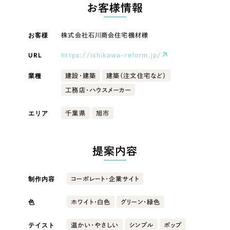
LP（ランディングページ）
（28件）
お客様情報
マーケティングDX支援
キャンペーン・プロモーションサイト
（12件）
キャンペーン・プロモーション
お客様
株式会社石川商会住宅機材様
Webサイト制作
ブランディング（ロゴ・印刷物）
（90件）
サイト
その他
（1件）
URL
https://ishikawa-reform.jp/
コーポレートサイト制作
ブランディング（ロゴ・印刷物）
オプションサービス
業種
建設・建築
建築（注文住宅など）
採用サイト制作
工務店・ハウスメーカー
お客様インタビュー
その他
ECサイト制作
エリア
千葉県
旭市
業種
Outsourcing
ブランドサイト制作
?
よくある質問
提案内容
アウトソーシング（代行支援）
製造業
リープ・プロジェクト
制作内容
コーポレート・企業サイト
「反響強化」を目的としたマーケティング代行
リープ・プロジェクト
建設・建築
／
マーケティング代行
リープ・リクルーティング
SEO対策によるアクセス獲得、反響獲得などの"Webマーケティング"から、
色
ホワイト・白色
グリーン・緑色
ライン領域のマーケティングまでまるっと代行
「採用強化」を目的とした採用業務代行
卸売・小売
テイスト
温かい・やさしい
シンプル
ポップ