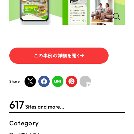
ポータルサイト・メディアサイト
（39件）
NPO・一般社団法人
LP（ランディングページ）
（28件）
キャンペーン・プロモーションサイト
（12件）
人材サービス
ブランディング（ロゴ・印刷物）
（90件）
その他
その他
（1件）
色
この事例の詳細を聞く
お客様インタビュー
ホワイト・白色
Share
グレー・黒色
624
Sites and more...
ベージュ・茶色
Category
レッド・赤色