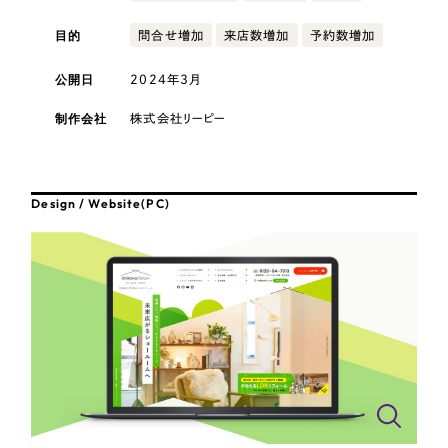
採用DX支援
その他のサービス
医療・福祉
目的
問合せ増加
来店数増加
予約数増加
リープ・リクルーティング
／
採用業務代行
プライバシーポリシー
情報セキュリティ方針
求人票作成・面接など各種業務代行、採用の仕組み作り支援
公開日
2024年3月
コンサルティング・調査
AI倫理ポリシー
クッキーポリシー
サイトマップ
リープ・キャリア
／
人材紹介サービス
制作会社
株式会社リーピー
ウェブアクセシビリティ方針
完全成功報酬型のスカウト型ハイクラス人材紹介（岐阜・愛知）
観光・レジャー
カイゼンDX支援
人材紹介・派遣
Design / Website(PC)
Pace
／
クラウド型工数管理ツール
日報ツールで案件ごとの営業利益をリアルタイムに可視化
士業
自治体・官公庁
制作実績
Works
美容・エステ
制作実績
IT・インターネット
全国1,400社以上の支援実績の中から
実績の