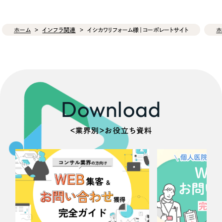
ホーム
インフラ関連
イシカワリフォーム様｜コーポレートサイト
ホ
Download
＜業界別＞お役立ち資料