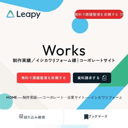
058-215-0066
無料で課題整理を依頼する
24時間受付
無料で課題整理を依頼する
Works
資料請求
する
資料請求する
制作実績／イシカワリフォーム様｜コーポレートサイト
無料で課題整理を依頼
する
Company
無料で課題整理を依頼する
資料請求する
会社情報
採用情報
HOME
制作実績
コーポレート・企業サイト
イシカワリフォーム様
Web Produce
お役立ち情報
ブックマーク
絞り込み検索
リーピーが選ばれる理由
会社概要