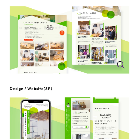
一部をご紹介します
教育
ブックマークしたサイト
インフラ関連
広告・メディア・放送
不動産
農林・水産
Design / Website(SP)
すべて
（624件）
金融・保険業
コーポレート・企業サイト
（278件）
ブランドサイト・サービスサイト
（85件）
その他サービス業
求人・採用サイト
（61件）
物流・運送
ECサイト（オンラインショップ）
（43件）