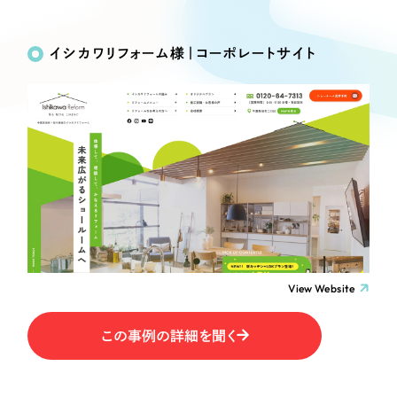
Works
絞り込み検
Webサイト制作
選ばれる理由
Search
索
コーポレートサイト制作
イシカワリフォーム様｜コーポレートサイト
採用サイト制作
サービス
制作内容
ECサイト制作
Service
ブランドサイト制作
コーポレート・企業サイト
サービス紹介
ブランディング支援
一過性の広告に頼らず、
「仕組み」と「ノウハウ」
制作実績
ブランドサイト・サービスサイト
を残す資産型DX支援をご提供します
すべて
（624件）
求人・採用サイト
コーポレート・企業サイト
（278件）
ブランドサイト・サービスサイト
（85件）
View Website
ECサイト（オンラインショップ）
求人・採用サイト
（61件）
この事例の詳細を聞く
ECサイト（オンラインショップ）
ポータルサイト・メディアサイト
（43件）
ポータルサイト・メディアサイト
（39件）
LP（ランディングページ）