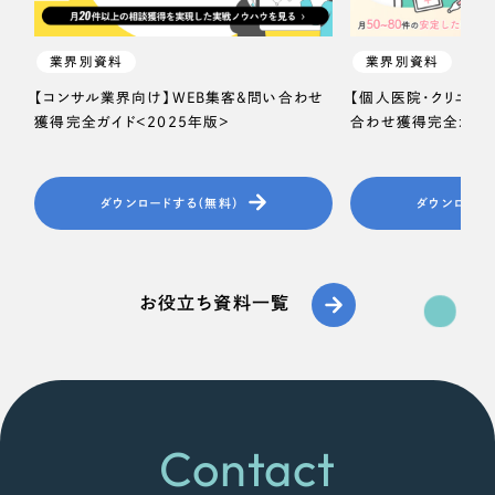
業界別資料
業界別資料
【コンサル業界向け】WEB集客＆問い合わせ
【個人医院・クリニッ
獲得完全ガイド＜2025年版＞
合わせ獲得完全ガイド
ダウンロードする（無料）
ダウンロード
お役立ち資料一覧
Contact