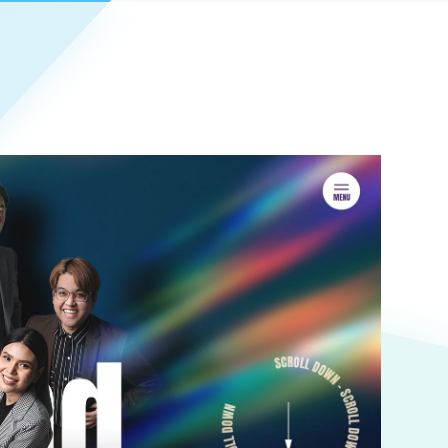
Pace
／
クラウド型工数管理ツール
日報ツールで案件ごとの営業利益をリアルタイムに可視化
発信
信
Cサイト（オンラインショップ）
）
ランディング（ロゴ・印刷物）
85件）
43件）
39件）