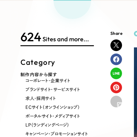
Works Search
絞り
リープ
SEO対
グ"から、
広報支援
624
Share
制作内容
Sites and more...
Category
コーポレート・企業サイト
ブランドサ
制作内容から探す
コーポレート・企業サイト
ポータルサイト・メディアサイト
LP（ラン
ブランドサイト・サービスサイト
求人・採用サイト
ECサイト（オンラインショップ）
その他
ポータルサイト・メディアサイト
LP（ランディングページ）
キャンペーン・プロモーションサイト