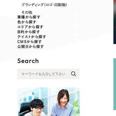
業種
ブランディング（ロゴ・印刷物）
その他
業種から探す
色から探す
エリアから探す
製造業
建設・建築
目的から探す
テイストから探す
CMSから探す
コンサルティング・調査
観光・レジ
公開日から探す
Search
自治体・官公庁
美容・エス
インフラ関連
広告・メデ
金融・保険業
その他サ
人材サービス
その他