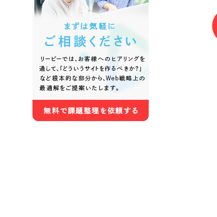
色
ホワイト・白色
グレー
オレンジ・橙色
イエロ
パープル・紫色
ピンク
さらに条件を追加する