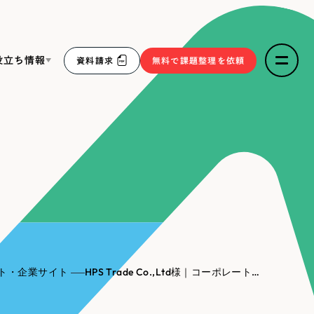
役立ち情報
資料請求
無料で課題整理を依頼
ce
リープ・リクルーティング
／
採用業務代行
求人票作成・面接など各種業務代行、採用の仕組み作り支
３点セット
援
リープ・キャリア
／
人材紹介サービス
sへの取り組み
完全成功報酬型のスカウト型ハイクラス人材紹介（岐阜・愛
知）
報
ト・企業サイト
HPS Trade Co.,Ltd様｜コーポレートサイト
2件）