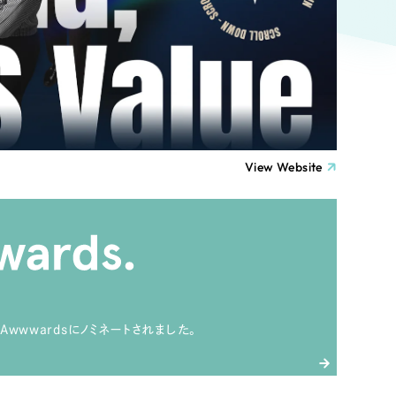
ト
（12件）
90件）
療・福祉
g
士業
View Website
）
教育
ケティング代行
林・水産
業務代行
Awwwardsにノミネートされました。
PO・一般社団法人