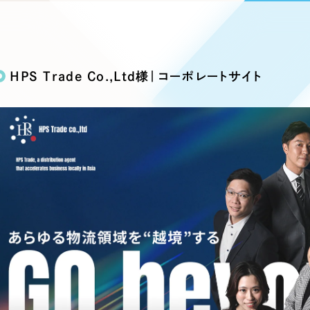
込み検索
ブランディング（ロゴ・印刷物）
ブランディング支援
・プロジェクト
広報ブログ
（90件）
／
マーケティング代行
リーピーの取り組みに関するお知らせ・イベントの様子を
策によるアクセス獲得、反響獲得などの"Webマーケティン
その他
（1件）
オプションサービス
代表ブログ
などのオフライン領域のマーケティングまでまるっと代行
HPS Trade Co.,Ltd様｜コーポレートサイト
代表川口が経営・Web戦略・地方創生に関する情報を発
お客様インタビュー
メールマガジンアーカイブ
過去に配信したメールマガジンのアーカイブ
制作実績
イト・サービスサイト
求人・採用サイト
E
すべて
（624件）
コーポレート・企業サイト
（278件
ディングページ）
キャンペーン・プロモーション
ブ
ブランドサイト・サービスサイト
（
サイト
求人・採用サイト
（61件）
ECサイト（オンラインショップ）
（
ポータルサイト・メディアサイト
（
LP（ランディングページ）
（28件）