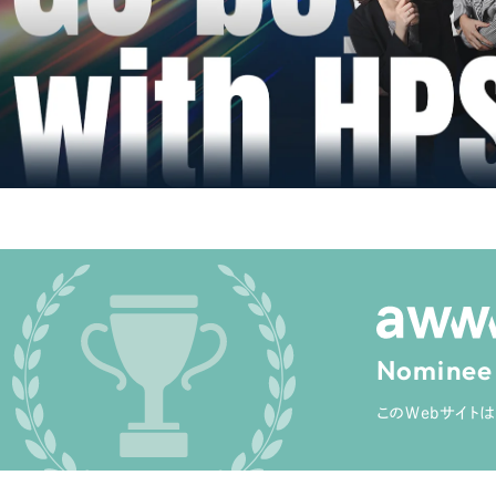
キャンペーン・プロモーションサイ
ブランディング（ロゴ・印刷物）
（
その他
（1件）
卸売・小売
医
Outsourcin
ャー
人材紹介・派遣
アウトソーシング（代行支援
テ
IT・インターネット
リープ・プロジェクト
「反響強化」を目的としたマー
ィア・放送
不動産
農
リープ・リクルーティング
Nominee
「採用強化」を目的とした採用
このWebサイトは
ービス業
物流・運送
N
その他のサービス