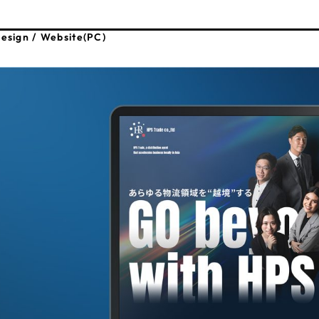
66
esign / Website(PC)