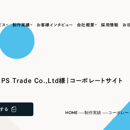
ビス
制作実績
お客様インタビュー
会社概要
採用情報
お
Web Produ
すべて
（624件）
コーポレート・企業サイト
（278件）
リーピーがわかる資料３点セット
bサイト制作
ブランドサイト・サービスサイト
リーピーが選ばれる理由
（85件）
リーピーのWebサイト制作・会社概要・サービスがわかる
会社概要
S Trade Co.,Ltd様｜コーポレートサイト
の中か
ご紹介し
求人・採用サイト
お役立ち資料
（61件）
Webサイト制作
ポレートサイト制作
採用サイト制作
代表挨拶
SDG
すぐに使える資料をダウンロード
ECサイト（オンラインショップ）
（43件）
コーポレートサイト制作
サイト制作
ブランドサイト制作
ポータルサイト・メディアサイト
メディア掲載・取材依頼
新着情
（39件）
する
採用サイト制作
HOME
制作実績
コーポレー
LP（ランディングページ）
（28件）
よくある質問
ト
ECサイト制作
リーピーブログ
採用情報
キャンペーン・プロモーションサイト
（1
ブランドサイト制作
Webデザイン・Webマーケティングに関する情報を発信