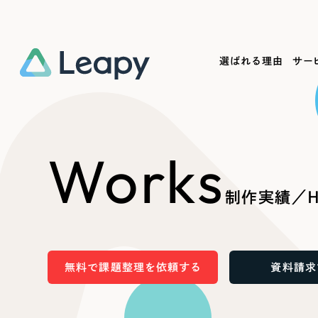
選ばれる理由
サー
Service
Works
Company
Useful
Works
サービス紹介
制作実績
会社概要
お役立ち情報
We
制作実績／HP
一過性の広告に頼らず、
全国1,400社以上の支援実績
可能性をひらくデザインで
リーピーによるお役立ち情報を
コー
「仕組み」と「ノウハウ」を残す資産型DX
ら
しあわせな毎日をつくる
ます
支援をご提供します
実績の一部をご紹介します
EC
無料で課題整理を依頼する
資料請求
?
ブックマークしたサイ