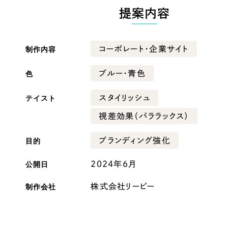
提案内容
広報ブログ
メルマガアーカイブ
制作内容
コーポレート・企業サイト
色
ブルー・青色
テイスト
スタイリッシュ
プライバシーポリシー
情報セキュ
視差効果（パララックス）
クッキーポリシー
サイトマップ
目的
ブランディング強化
客様も歓迎。
公開日
2024年6月
セプトの策定からお任
化するサイト構成、デザ
制作会社
株式会社リーピー