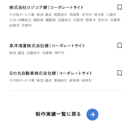
株式会社ロジコア様｜コーポレートサイト
Nominee
その他サービス業
物流・運送
関東地方
茨城県
古河市
埼玉県
八潮市
九州・沖縄地方
福岡県
糟屋郡
近畿地方
大阪府
摂津市
茨木市
兵庫県
加東市
尼崎市
泉洋港運株式会社様｜コーポレートサイト
物流・運送
近畿地方
兵庫県
神戸市
日の丸自動車株式会社様｜コーポレートサイト
その他サービス業
物流・運送
東海地方
岐阜県
岐阜市
制作実績一覧に戻る