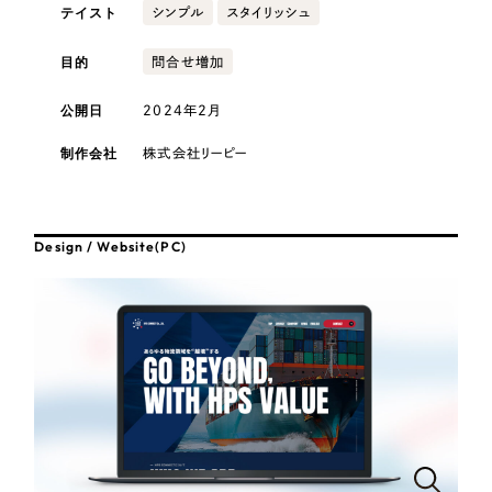
採用DX支援
その他のサービス
テイスト
シンプル
スタイリッシュ
医療・福祉
リープ・リクルーティング
／
採用業務代行
目的
問合せ増加
プライバシーポリシー
情報セキュリティ方針
求人票作成・面接など各種業務代行、採用の仕組み作り支援
公開日
AI倫理ポリシー
クッキーポリシー
サイトマップ
2024年2月
リープ・キャリア
コンサルティング・調査
／
人材紹介サービス
ウェブアクセシビリティ方針
完全成功報酬型のスカウト型ハイクラス人材紹介（岐阜・愛知）
制作会社
株式会社リーピー
観光・レジャー
カイゼンDX支援
人材紹介・派遣
Pace
／
クラウド型工数管理ツール
Design / Website(PC)
日報ツールで案件ごとの営業利益をリアルタイムに可視化
士業
制作実績
自治体・官公庁
Works
美容・エステ
制作実績
IT・インターネット
全国1,400社以上の支援実績の中から
実績の