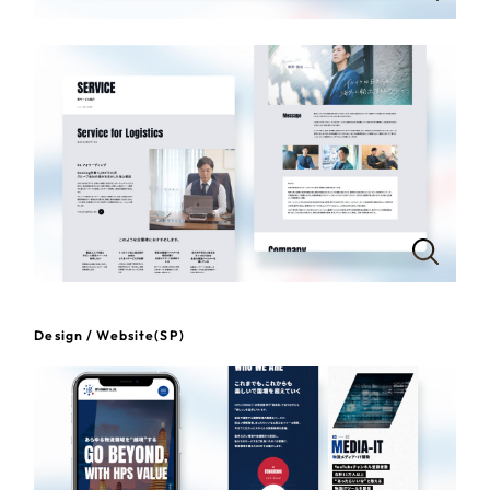
一部をご紹介します
教育
ブックマークしたサイト
インフラ関連
広告・メディア・放送
不動産
農林・水産
すべて
（624件）
Design / Website(SP)
コーポレート・企業サイト
（278件）
金融・保険業
ブランドサイト・サービスサイト
（85件）
その他サービス業
求人・採用サイト
（61件）
ECサイト（オンラインショップ）
（43件）
物流・運送