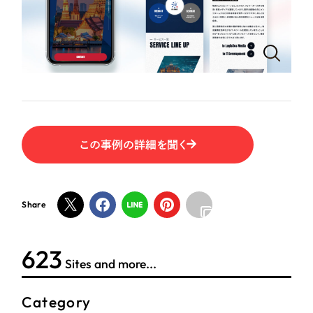
ポータルサイト・メディアサイト
（39件）
LP（ランディングページ）
（28件）
NPO・一般社団法人
キャンペーン・プロモーションサイト
（12件）
ブランディング（ロゴ・印刷物）
人材サービス
（90件）
その他
（1件）
その他
お客様インタビュー
色
この事例の詳細を聞く
ホワイト・白色
Share
グレー・黒色
623
Sites and more...
ベージュ・茶色
Category
レッド・赤色