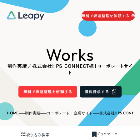
058-215-0066
無料で課題整理を依頼する
24時間受付
無料で課題整理を依頼する
Works
資料請求
する
資料請求する
制作実績／株式会社HPS CONNECT様｜コーポレートサイ
無料で課題整理を依頼
する
ト
Company
無料で課題整理を依頼する
資料請求する
会社情報
採用情報
Web Produce
HOME
制作実績
コーポレート・企業サイト
株式会社HPS CONNE
お役立ち情報
リーピーが選ばれる理由
会社概要
ブックマーク
絞り込み検索