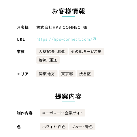
LP（ランディングページ）
（28件）
マーケティングDX支援
LP（ランディングページ）
お客様情報
キャンペーン・プロモーションサイト
（12件）
Webサイト制作
ブランディング（ロゴ・印刷物）
キャンペーン・プロモーション
（90件）
お客様
株式会社HPS CONNECT様
サイト
その他
（1件）
コーポレートサイト制作
URL
https://hps-connect.com/
オプションサービス
ブランディング（ロゴ・印刷物）
採用サイト制作
業種
人材紹介・派遣
その他サービス業
お客様インタビュー
物流・運送
ECサイト制作
その他
Outsourcing
エリア
関東地方
東京都
渋谷区
ブランドサイト制作
業種
?
よくある質問
アウトソーシング（代行支援）
提案内容
リープ・プロジェクト
製造業
「反響強化」を目的としたマーケティング代行
リープ・プロジェクト
／
マーケティング代行
制作内容
コーポレート・企業サイト
建設・建築
リープ・リクルーティング
SEO対策によるアクセス獲得、反響獲得などの"Webマーケティング"から、
ライン領域のマーケティングまでまるっと代行
色
「採用強化」を目的とした採用業務代行
ホワイト・白色
ブルー・青色
卸売・小売