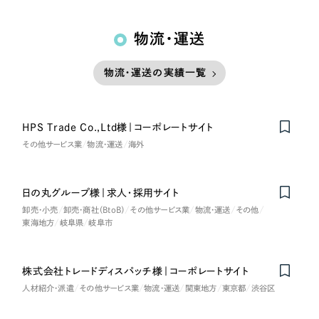
物流・運送
物流・運送の実績一覧
HPS Trade Co.,Ltd様｜コーポレートサイト
Nominee
その他サービス業
物流・運送
海外
日の丸グループ様｜求人・採用サイト
卸売・小売
卸売・商社（BtoB）
その他サービス業
物流・運送
その他
東海地方
岐阜県
岐阜市
株式会社トレードディスパッチ様｜コーポレートサイト
人材紹介・派遣
その他サービス業
物流・運送
関東地方
東京都
渋谷区