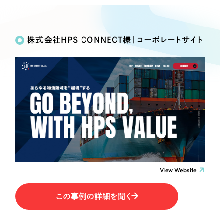
Webサイト制作
Works
絞り込み検
選ばれる理由
コーポレートサイト制作
Search
索
採用サイト制作
株式会社HPS CONNECT様｜コーポレートサイト
サービス
ECサイト制作
制作内容
Service
ブランドサイト制作
サービス紹介
ブランディング支援
コーポレート・企業サイト
一過性の広告に頼らず、
「仕組み」と「ノウハウ」
制作実績
を残す資産型DX支援をご提供します
ブランドサイト・サービスサイト
すべて
（624件）
コーポレート・企業サイト
（278件）
求人・採用サイト
ブランドサイト・サービスサイト
（85件）
View Website
求人・採用サイト
ECサイト（オンラインショップ）
（61件）
ECサイト（オンラインショップ）
（43件）
この事例の詳細を聞く
ポータルサイト・メディアサイト
ポータルサイト・メディアサイト
（39件）