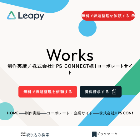
058-215-0066
無料で課題整理を依頼する
24時間受付
無料で課題整理を依頼する
Works
資料請求
する
資料請求する
制作実績／株式会社HPS CONNECT様｜コーポレートサイ
無料で課題整理を依頼
する
ト
Company
無料で課題整理を依頼する
資料請求する
会社情報
採用情報
Web Produce
HOME
制作実績
コーポレート・企業サイト
株式会社HPS CONNE
お役立ち情報
リーピーが選ばれる理由
会社概要
ブックマーク
絞り込み検索