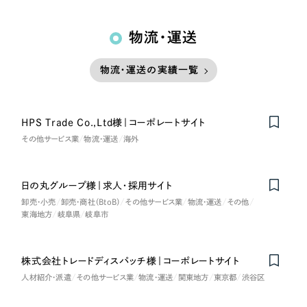
物流・運送
物流・運送の実績一覧
HPS Trade Co.,Ltd様｜コーポレートサイト
Nominee
その他サービス業
物流・運送
海外
日の丸グループ様｜求人・採用サイト
卸売・小売
卸売・商社（BtoB）
その他サービス業
物流・運送
その他
東海地方
岐阜県
岐阜市
株式会社トレードディスパッチ様｜コーポレートサイト
人材紹介・派遣
その他サービス業
物流・運送
関東地方
東京都
渋谷区