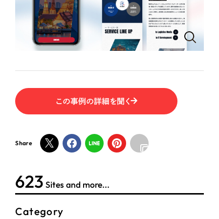
ポータルサイト・メディアサイト
（39件）
LP（ランディングページ）
（28件）
NPO・一般社団法人
キャンペーン・プロモーションサイト
（12件）
ブランディング（ロゴ・印刷物）
人材サービス
（90件）
その他
（1件）
その他
お客様インタビュー
色
この事例の詳細を聞く
ホワイト・白色
Share
グレー・黒色
624
Sites and more...
ベージュ・茶色
Category
レッド・赤色