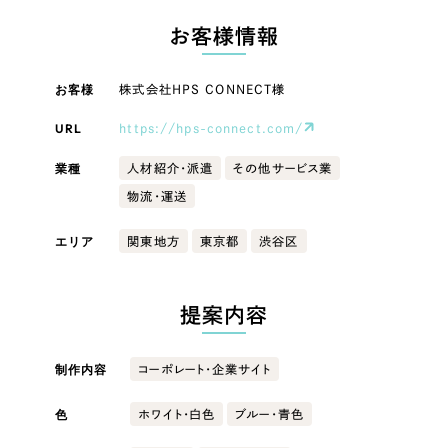
LP（ランディングページ）
（28件）
マーケティングDX支援
LP（ランディングページ）
お客様情報
キャンペーン・プロモーションサイト
（12件）
Webサイト制作
ブランディング（ロゴ・印刷物）
キャンペーン・プロモーション
（90件）
お客様
株式会社HPS CONNECT様
サイト
その他
（1件）
コーポレートサイト制作
URL
https://hps-connect.com/
オプションサービス
ブランディング（ロゴ・印刷物）
採用サイト制作
業種
人材紹介・派遣
その他サービス業
お客様インタビュー
物流・運送
ECサイト制作
その他
Outsourcing
エリア
関東地方
東京都
渋谷区
ブランドサイト制作
業種
?
よくある質問
アウトソーシング（代行支援）
提案内容
リープ・プロジェクト
製造業
「反響強化」を目的としたマーケティング代行
リープ・プロジェクト
／
マーケティング代行
制作内容
コーポレート・企業サイト
建設・建築
リープ・リクルーティング
SEO対策によるアクセス獲得、反響獲得などの"Webマーケティング"から、
ライン領域のマーケティングまでまるっと代行
色
「採用強化」を目的とした採用業務代行
ホワイト・白色
ブルー・青色
卸売・小売