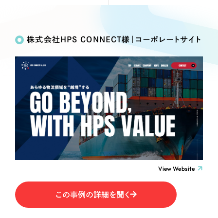
Webサイト制作
Works
絞り込み検
選ばれる理由
コーポレートサイト制作
Search
索
採用サイト制作
株式会社HPS CONNECT様｜コーポレートサイト
サービス
ECサイト制作
制作内容
Service
ブランドサイト制作
サービス紹介
ブランディング支援
コーポレート・企業サイト
一過性の広告に頼らず、
「仕組み」と「ノウハウ」
制作実績
を残す資産型DX支援をご提供します
ブランドサイト・サービスサイト
すべて
（624件）
コーポレート・企業サイト
（278件）
求人・採用サイト
ブランドサイト・サービスサイト
（85件）
View Website
求人・採用サイト
ECサイト（オンラインショップ）
（61件）
ECサイト（オンラインショップ）
（43件）
この事例の詳細を聞く
ポータルサイト・メディアサイト
ポータルサイト・メディアサイト
（39件）