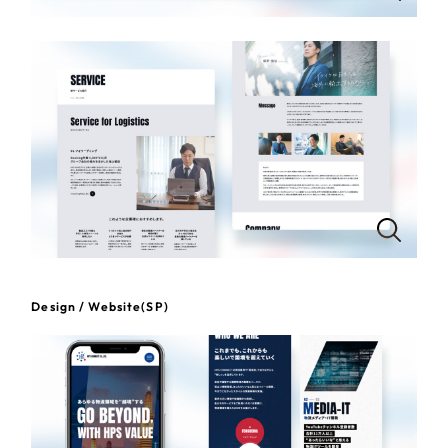
一部をご紹介します
教育
ブックマークしたサイト
インフラ関連
広告・メディア・放送
不動産
農林・水産
すべて
（624件）
Design / Website(SP)
コーポレート・企業サイト
（278件）
金融・保険業
ブランドサイト・サービスサイト
（85件）
その他サービス業
求人・採用サイト
（61件）
ECサイト（オンラインショップ）
（43件）
物流・運送