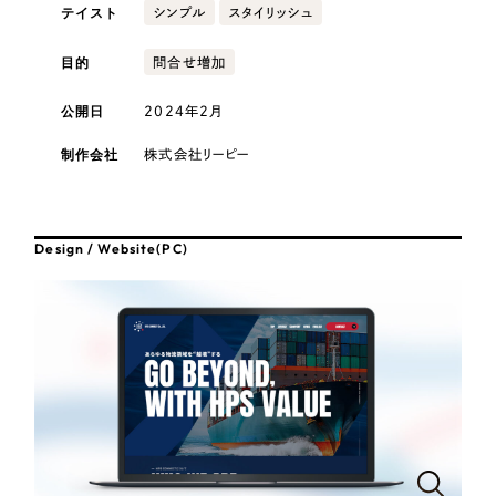
採用DX支援
その他のサービス
テイスト
シンプル
スタイリッシュ
医療・福祉
リープ・リクルーティング
／
採用業務代行
目的
問合せ増加
プライバシーポリシー
情報セキュリティ方針
求人票作成・面接など各種業務代行、採用の仕組み作り支援
公開日
AI倫理ポリシー
クッキーポリシー
サイトマップ
2024年2月
リープ・キャリア
コンサルティング・調査
／
人材紹介サービス
ウェブアクセシビリティ方針
完全成功報酬型のスカウト型ハイクラス人材紹介（岐阜・愛知）
制作会社
株式会社リーピー
観光・レジャー
カイゼンDX支援
人材紹介・派遣
Pace
／
クラウド型工数管理ツール
Design / Website(PC)
日報ツールで案件ごとの営業利益をリアルタイムに可視化
士業
制作実績
自治体・官公庁
Works
美容・エステ
制作実績
IT・インターネット
全国1,400社以上の支援実績の中から
実績の