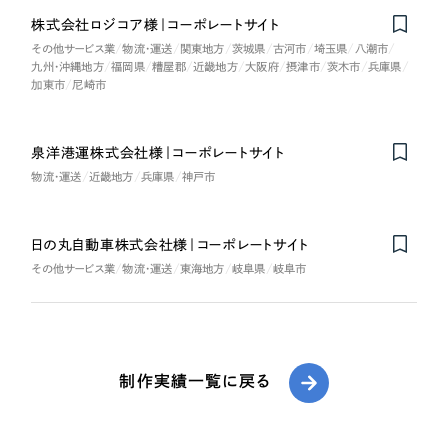
株式会社ロジコア様｜コーポレートサイト
Nominee
その他サービス業
物流・運送
関東地方
茨城県
古河市
埼玉県
八潮市
九州・沖縄地方
福岡県
糟屋郡
近畿地方
大阪府
摂津市
茨木市
兵庫県
加東市
尼崎市
泉洋港運株式会社様｜コーポレートサイト
物流・運送
近畿地方
兵庫県
神戸市
日の丸自動車株式会社様｜コーポレートサイト
その他サービス業
物流・運送
東海地方
岐阜県
岐阜市
制作実績一覧に戻る