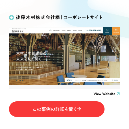
Works
絞り込み検
Webサイト制作
選ばれる理由
Search
索
コーポレートサイト制作
後藤木材株式会社様｜コーポレートサイト
採用サイト制作
サービス
制作内容
ECサイト制作
Service
ブランドサイト制作
コーポレート・企業サイト
サービス紹介
ブランディング支援
一過性の広告に頼らず、
「仕組み」と「ノウハウ」
制作実績
ブランドサイト・サービスサイト
を残す資産型DX支援をご提供します
すべて
（624件）
求人・採用サイト
コーポレート・企業サイト
（278件）
ブランドサイト・サービスサイト
（85件）
View Website
ECサイト（オンラインショップ）
求人・採用サイト
（61件）
この事例の詳細を聞く
ECサイト（オンラインショップ）
ポータルサイト・メディアサイト
（43件）
ポータルサイト・メディアサイト
（39件）
LP（ランディングページ）