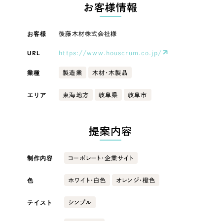
LP（ランディングページ）
（28件）
お客様情報
マーケティングDX支援
キャンペーン・プロモーションサイト
（12件）
キャンペーン・プロモーション
お客様
後藤木材株式会社様
Webサイト制作
ブランディング（ロゴ・印刷物）
（90件）
サイト
その他
（1件）
URL
https://www.houscrum.co.jp/
コーポレートサイト制作
ブランディング（ロゴ・印刷物）
オプションサービス
業種
製造業
木材・木製品
採用サイト制作
お客様インタビュー
その他
エリア
東海地方
岐阜県
岐阜市
ECサイト制作
業種
Outsourcing
ブランドサイト制作
提案内容
?
よくある質問
アウトソーシング（代行支援）
製造業
制作内容
コーポレート・企業サイト
リープ・プロジェクト
「反響強化」を目的としたマーケティング代行
リープ・プロジェクト
色
建設・建築
／
マーケティング代行
ホワイト・白色
オレンジ・橙色
リープ・リクルーティング
SEO対策によるアクセス獲得、反響獲得などの"Webマーケティング"から、
ライン領域のマーケティングまでまるっと代行
テイスト
シンプル
「採用強化」を目的とした採用業務代行
卸売・小売