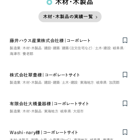
木材・木製品
木材・木製品の実績一覧
藤井ハウス産業株式会社様｜コーポレート
製造業
木材・木製品
建設・建築
建築（注文住宅など）
土木・建設
岐阜県
海津市
養老郡
株式会社翠豊様｜コーポレートサイト
製造業
木材・木製品
建設・建築
土木・建設
東海地方
岐阜県
加茂郡
有限会社大橋量器様｜コーポレートサイト
製造業
木材・木製品
東海地方
岐阜県
大垣市
Washi-nary様｜コーポレートサイト
木材・木製品
卸売・小売
小売業（BtoC）
東海地方
岐阜県
美濃市