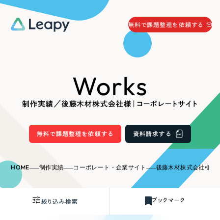
058-215-0066
無料で課題整理を依頼する
24時間受付
無料で課題整理を依頼する
Works
資料請求
する
資料請求する
制作実績／後藤木材株式会社様｜コーポレートサイト
無料で課題整理を依頼
する
Company
無料で課題整理を依頼する
資料請求する
会社情報
採用情報
HOME
制作実績
コーポレート・企業サイト
後藤木材株式会社様｜
Web Produce
お役立ち情報
ブックマーク
絞り込み検索
リーピーが選ばれる理由
会社概要