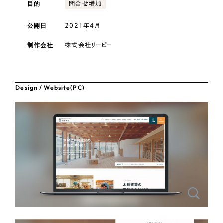
採用DX支援
目的
その他のサービス
問合せ増加
医療・福祉
リープ・リクルーティング
公開日
2021年4月
／
採用業務代行
プライバシーポリシー
情報セキュリティ方針
求人票作成・面接など各種業務代行、採用の仕組み作り支援
コンサルティング・調査
制作会社
株式会社リーピー
AI倫理ポリシー
クッキーポリシー
サイトマップ
リープ・キャリア
／
人材紹介サービス
ウェブアクセシビリティ方針
完全成功報酬型のスカウト型ハイクラス人材紹介（岐阜・愛知）
観光・レジャー
Design / Website(PC)
カイゼンDX支援
人材紹介・派遣
Pace
／
クラウド型工数管理ツール
日報ツールで案件ごとの営業利益をリアルタイムに可視化
士業
自治体・官公庁
制作実績
Works
美容・エステ
制作実績
IT・インターネット
全国1,400社以上の支援実績の中から
実績の