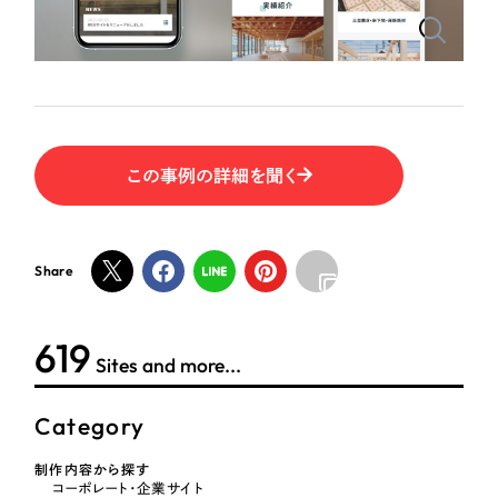
ポータルサイト・メディアサイト
（39件）
NPO・一般社団法人
LP（ランディングページ）
（28件）
キャンペーン・プロモーションサイト
（12件）
人材サービス
ブランディング（ロゴ・印刷物）
（90件）
その他
その他
（1件）
この事例の詳細を聞く
色
お客様インタビュー
Share
ホワイト・白色
624
グレー・黒色
Sites and more...
ベージュ・茶色
Category
レッド・赤色
制作内容から探す
コーポレート・企業サイト