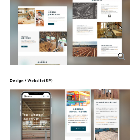
一部をご紹介します
教育
ブックマークしたサイト
インフラ関連
広告・メディア・放送
不動産
農林・水産
Design / Website(SP)
すべて
（624件）
金融・保険業
コーポレート・企業サイト
（278件）
ブランドサイト・サービスサイト
（85件）
その他サービス業
求人・採用サイト
（61件）
物流・運送
ECサイト（オンラインショップ）
（43件）