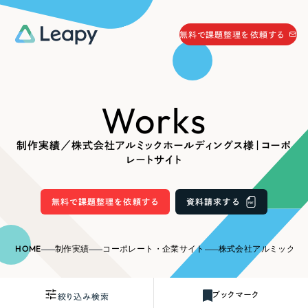
058-215-0066
無料で課題整理を依頼する
24時間受付
無料で課題整理を依頼する
Works
資料請求
する
資料請求する
制作実績／株式会社アルミックホールディングス様｜コーポ
無料で課題整理を依頼
する
レートサイト
Company
無料で課題整理を依頼する
資料請求する
会社情報
採用情報
Web Produce
HOME
制作実績
コーポレート・企業サイト
株式会社アルミックホールディ
お役立ち情報
リーピーが選ばれる理由
会社概要
ブックマーク
絞り込み検索