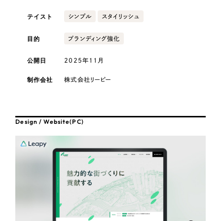
採用DX支援
その他のサービス
テイスト
シンプル
スタイリッシュ
医療・福祉
リープ・リクルーティング
／
採用業務代行
プライバシーポリシー
情報セキュリティ方針
求人票作成・面接など各種業務代行、採用の仕組み作り支援
目的
ブランディング強化
AI倫理ポリシー
クッキーポリシー
サイトマップ
リープ・キャリア
コンサルティング・調査
／
人材紹介サービス
公開日
2025年11月
ウェブアクセシビリティ方針
完全成功報酬型のスカウト型ハイクラス人材紹介（岐阜・愛知）
観光・レジャー
制作会社
株式会社リーピー
カイゼンDX支援
人材紹介・派遣
Pace
／
クラウド型工数管理ツール
Design / Website(PC)
日報ツールで案件ごとの営業利益をリアルタイムに可視化
士業
制作実績
自治体・官公庁
Works
美容・エステ
制作実績
IT・インターネット
全国1,400社以上の支援実績の中から
実績の