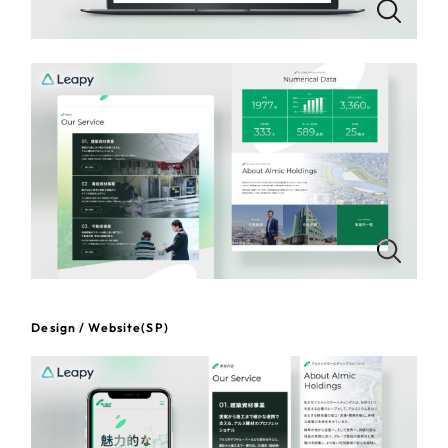
一部をご紹介します
教育
ブックマークしたサイト
インフラ関連
広告・メディア・放送
不動産
農林・水産
すべて
（624件）
コーポレート・企業サイト
（278件）
金融・保険業
Design / Website(SP)
ブランドサイト・サービスサイト
（85件）
その他サービス業
求人・採用サイト
（61件）
ECサイト（オンラインショップ）
（43件）
物流・運送