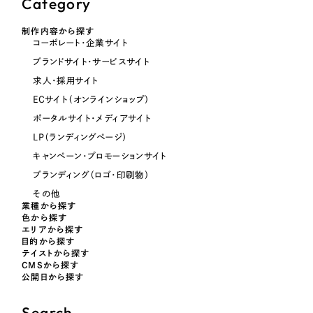
Category
制作内容から探す
オレンジ・橙色
コーポレート・企業サイト
ブランドサイト・サービスサイト
イエロー・黄色
求人・採用サイト
ECサイト（オンラインショップ）
グリーン・緑色
ポータルサイト・メディアサイト
LP（ランディングページ）
ブルー・青色
キャンペーン・プロモーションサイト
ブランディング（ロゴ・印刷物）
パープル・紫色
その他
業種から探す
色から探す
ピンク・桃色
エリアから探す
目的から探す
テイストから探す
CMSから探す
カラフル・多色
公開日から探す
その他
Search