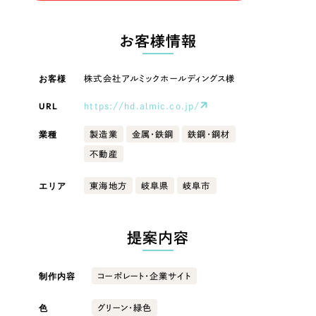
LP（ランディングページ）
（28件）
マーケティングDX支援
LP（ランディングページ）
キャンペーン・プロモーションサイト
（12件）
お客様情報
Webサイト制作
ブランディング（ロゴ・印刷物）
キャンペーン・プロモーション
（90件）
サイト
その他
（1件）
お客様
株式会社アルミックホールディングス様
コーポレートサイト制作
オプションサービス
URL
https://hd.almic.co.jp/
ブランディング（ロゴ・印刷物）
採用サイト制作
お客様インタビュー
業種
製造業
金属・鉄鋼
鉄鋼・鋼材
ECサイト制作
その他
不動産
Outsourcing
ブランドサイト制作
業種
エリア
東海地方
岐阜県
岐阜市
?
よくある質問
アウトソーシング（代行支援）
リープ・プロジェクト
製造業
提案内容
「反響強化」を目的としたマーケティング代行
リープ・プロジェクト
／
マーケティング代行
建設・建築
リープ・リクルーティング
SEO対策によるアクセス獲得、反響獲得などの"Webマーケティング"から、
制作内容
コーポレート・企業サイト
ライン領域のマーケティングまでまるっと代行
「採用強化」を目的とした採用業務代行
色
グリーン・緑色
卸売・小売