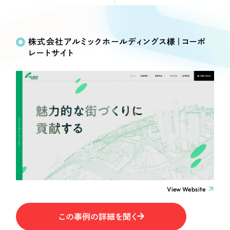
Webサイト制作
Works
絞り込み検
選ばれる理由
コーポレートサイト制作
Search
索
採用サイト制作
株式会社アルミックホールディングス様｜コーポ
サービス
レートサイト
ECサイト制作
制作内容
Service
ブランドサイト制作
サービス紹介
ブランディング支援
コーポレート・企業サイト
一過性の広告に頼らず、
「仕組み」と「ノウハウ」
制作実績
を残す資産型DX支援をご提供します
ブランドサイト・サービスサイト
すべて
（624件）
コーポレート・企業サイト
（278件）
求人・採用サイト
ブランドサイト・サービスサイト
（85件）
求人・採用サイト
ECサイト（オンラインショップ）
（61件）
View Website
ECサイト（オンラインショップ）
（43件）
ポータルサイト・メディアサイト
この事例の詳細を聞く
ポータルサイト・メディアサイト
（39件）