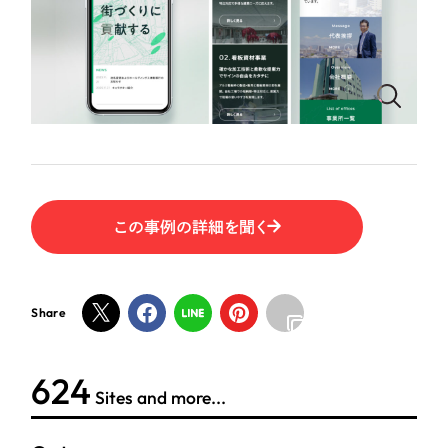
ポータルサイト・メディアサイト
（39件）
LP（ランディングページ）
（28件）
NPO・一般社団法人
キャンペーン・プロモーションサイト
（12件）
ブランディング（ロゴ・印刷物）
人材サービス
（90件）
その他
（1件）
その他
お客様インタビュー
色
この事例の詳細を聞く
ホワイト・白色
Share
グレー・黒色
624
ベージュ・茶色
Sites and more...
レッド・赤色