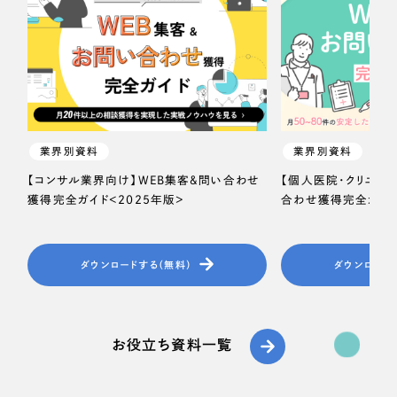
業界別資料
業界別資料
【コンサル業界向け】WEB集客＆問い合わせ
【個人医院・クリニッ
獲得完全ガイド＜2025年版＞
合わせ獲得完全ガイド
ダウンロードする（無料）
ダウンロード
お役立ち資料一覧