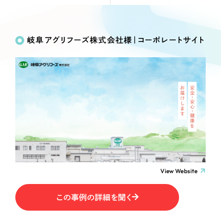
Webサイト制作
Works
絞り込み検
選ばれる理由
コーポレートサイト制作
Search
索
採用サイト制作
岐阜アグリフーズ株式会社様｜コーポレートサイト
サービス
ECサイト制作
制作内容
Service
ブランドサイト制作
サービス紹介
ブランディング支援
コーポレート・企業サイト
一過性の広告に頼らず、
「仕組み」と「ノウハウ」
制作実績
を残す資産型DX支援をご提供します
ブランドサイト・サービスサイト
すべて
（624件）
コーポレート・企業サイト
（278件）
求人・採用サイト
ブランドサイト・サービスサイト
（85件）
View Website
求人・採用サイト
ECサイト（オンラインショップ）
（61件）
ECサイト（オンラインショップ）
（43件）
この事例の詳細を聞く
ポータルサイト・メディアサイト
ポータルサイト・メディアサイト
（39件）