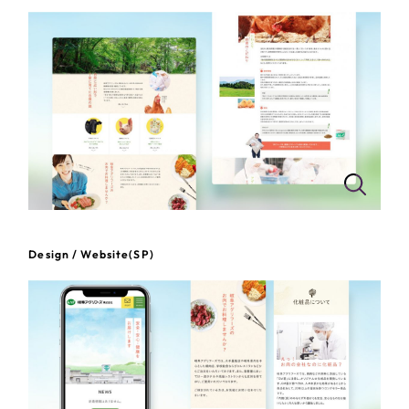
一部をご紹介します
教育
ブックマークしたサイト
インフラ関連
広告・メディア・放送
不動産
農林・水産
Design / Website(SP)
すべて
（624件）
コーポレート・企業サイト
（278件）
金融・保険業
ブランドサイト・サービスサイト
（85件）
その他サービス業
求人・採用サイト
（61件）
ECサイト（オンラインショップ）
（43件）
物流・運送