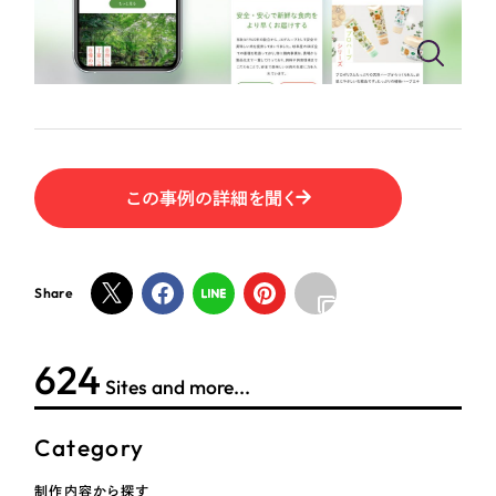
ポータルサイト・メディアサイト
（39件）
LP（ランディングページ）
（28件）
NPO・一般社団法人
キャンペーン・プロモーションサイト
（12件）
ブランディング（ロゴ・印刷物）
人材サービス
（90件）
その他
（1件）
その他
この事例の詳細を聞く
お客様インタビュー
色
Share
ホワイト・白色
624
グレー・黒色
Sites and more...
ベージュ・茶色
Category
レッド・赤色
制作内容から探す