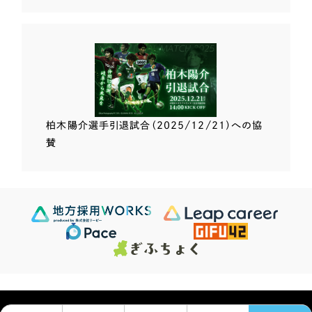
柏木陽介選手
引退試合（2025/12/21）
への協
賛
Scroll Down
624
この条件で検索する
Sites
検索結果 ...