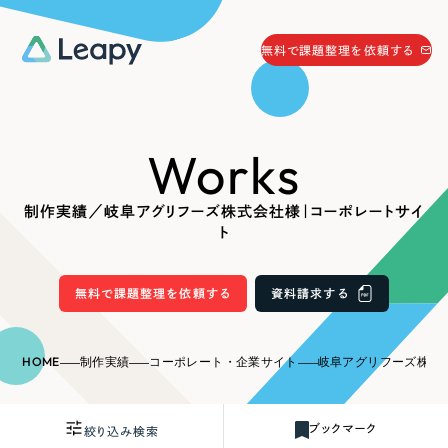
058-215-0066
無料で課題整理を依頼する
24時間受付
無料で課題整理を依頼する
Works
資料請求
する
資料請求する
制作実績／岐阜アグリフーズ株式会社様｜コーポレートサイ
無料で課題整理を依頼
する
ト
Company
無料で課題整理を依頼する
資料請求する
会社情報
採用情報
Web Produce
HOME
制作実績
コーポレート・企業サイト
岐阜アグリフーズ株式会社
お役立ち情報
リーピーが選ばれる理由
会社概要
ブックマーク
絞り込み検索