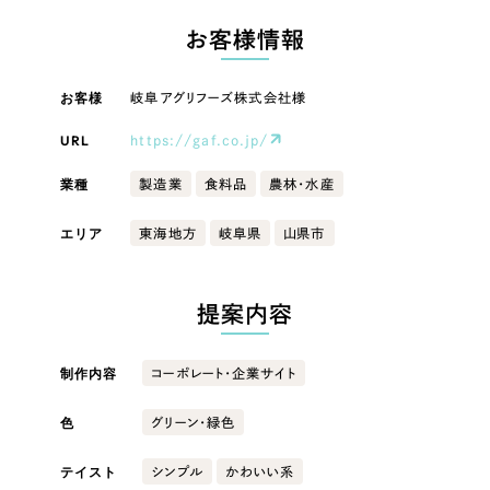
LP（ランディングページ）
（28件）
マーケティングDX支援
LP（ランディングページ）
お客様情報
キャンペーン・プロモーションサイト
（12件）
Webサイト制作
ブランディング（ロゴ・印刷物）
キャンペーン・プロモーション
（90件）
お客様
岐阜アグリフーズ株式会社様
サイト
その他
（1件）
コーポレートサイト制作
URL
https://gaf.co.jp/
オプションサービス
ブランディング（ロゴ・印刷物）
採用サイト制作
業種
製造業
食料品
農林・水産
お客様インタビュー
ECサイト制作
その他
エリア
東海地方
岐阜県
山県市
Outsourcing
ブランドサイト制作
業種
提案内容
?
よくある質問
アウトソーシング（代行支援）
リープ・プロジェクト
製造業
制作内容
コーポレート・企業サイト
「反響強化」を目的としたマーケティング代行
リープ・プロジェクト
／
マーケティング代行
色
建設・建築
グリーン・緑色
リープ・リクルーティング
SEO対策によるアクセス獲得、反響獲得などの"Webマーケティング"から、
ライン領域のマーケティングまでまるっと代行
「採用強化」を目的とした採用業務代行
テイスト
シンプル
かわいい系
卸売・小売