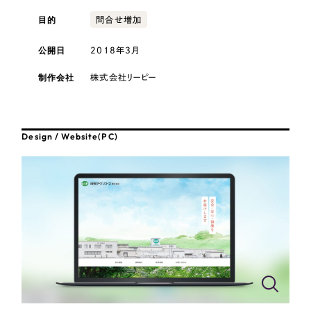
採用DX支援
その他のサービス
目的
問合せ増加
医療・福祉
リープ・リクルーティング
／
採用業務代行
公開日
2018年3月
プライバシーポリシー
情報セキュリティ方針
求人票作成・面接など各種業務代行、採用の仕組み作り支援
AI倫理ポリシー
クッキーポリシー
サイトマップ
リープ・キャリア
コンサルティング・調査
／
人材紹介サービス
制作会社
株式会社リーピー
ウェブアクセシビリティ方針
完全成功報酬型のスカウト型ハイクラス人材紹介（岐阜・愛知）
観光・レジャー
カイゼンDX支援
Design / Website(PC)
人材紹介・派遣
Pace
／
クラウド型工数管理ツール
日報ツールで案件ごとの営業利益をリアルタイムに可視化
士業
制作実績
自治体・官公庁
Works
美容・エステ
制作実績
IT・インターネット
全国1,400社以上の支援実績の中から
実績の