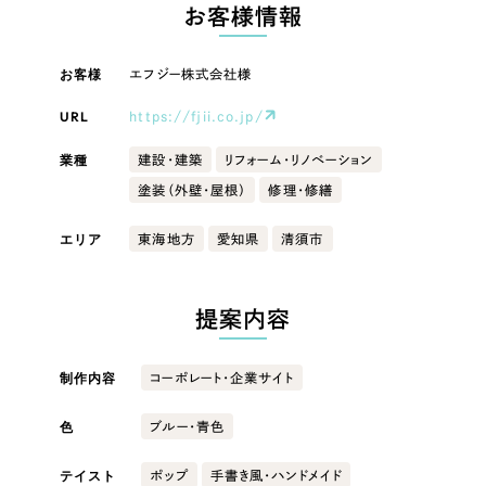
LP（ランディングページ）
（28件）
お客様情報
マーケティングDX支援
キャンペーン・プロモーションサイト
（12件）
キャンペーン・プロモーション
お客様
エフジー株式会社様
Webサイト制作
ブランディング（ロゴ・印刷物）
（90件）
サイト
その他
（1件）
URL
https://fjii.co.jp/
コーポレートサイト制作
ブランディング（ロゴ・印刷物）
オプションサービス
業種
建設・建築
リフォーム・リノベーション
採用サイト制作
塗装（外壁・屋根）
修理・修繕
お客様インタビュー
その他
ECサイト制作
エリア
東海地方
愛知県
清須市
業種
Outsourcing
ブランドサイト制作
?
よくある質問
提案内容
アウトソーシング（代行支援）
製造業
リープ・プロジェクト
制作内容
コーポレート・企業サイト
「反響強化」を目的としたマーケティング代行
リープ・プロジェクト
建設・建築
／
マーケティング代行
リープ・リクルーティング
SEO対策によるアクセス獲得、反響獲得などの"Webマーケティング"から、
色
ブルー・青色
ライン領域のマーケティングまでまるっと代行
「採用強化」を目的とした採用業務代行
卸売・小売
テイスト
ポップ
手書き風・ハンドメイド