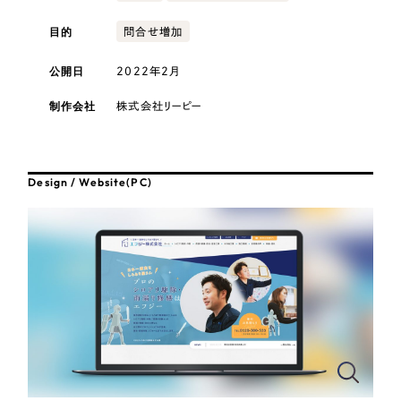
採用DX支援
その他のサービス
医療・福祉
目的
問合せ増加
リープ・リクルーティング
／
採用業務代行
プライバシーポリシー
情報セキュリティ方針
求人票作成・面接など各種業務代行、採用の仕組み作り支援
公開日
2022年2月
コンサルティング・調査
AI倫理ポリシー
クッキーポリシー
サイトマップ
リープ・キャリア
／
人材紹介サービス
制作会社
株式会社リーピー
ウェブアクセシビリティ方針
完全成功報酬型のスカウト型ハイクラス人材紹介（岐阜・愛知）
観光・レジャー
カイゼンDX支援
人材紹介・派遣
Design / Website(PC)
Pace
／
クラウド型工数管理ツール
日報ツールで案件ごとの営業利益をリアルタイムに可視化
士業
自治体・官公庁
制作実績
Works
美容・エステ
制作実績
IT・インターネット
全国1,400社以上の支援実績の中から
実績の