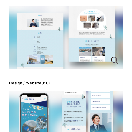
一部をご紹介します
教育
ブックマークしたサイト
インフラ関連
広告・メディア・放送
不動産
農林・水産
Design / Website(PC)
すべて
（624件）
金融・保険業
コーポレート・企業サイト
（278件）
ブランドサイト・サービスサイト
（85件）
その他サービス業
求人・採用サイト
（61件）
物流・運送
ECサイト（オンラインショップ）
（43件）