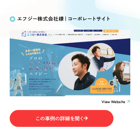
Works
絞り込み検
Webサイト制作
選ばれる理由
Search
索
コーポレートサイト制作
エフジー株式会社様｜コーポレートサイト
採用サイト制作
サービス
制作内容
ECサイト制作
Service
ブランドサイト制作
コーポレート・企業サイト
サービス紹介
ブランディング支援
一過性の広告に頼らず、
「仕組み」と「ノウハウ」
制作実績
ブランドサイト・サービスサイト
を残す資産型DX支援をご提供します
すべて
（624件）
求人・採用サイト
コーポレート・企業サイト
（278件）
ブランドサイト・サービスサイト
（85件）
View Website
ECサイト（オンラインショップ）
求人・採用サイト
（61件）
この事例の詳細を聞く
ECサイト（オンラインショップ）
ポータルサイト・メディアサイト
（43件）
ポータルサイト・メディアサイト
（39件）
LP（ランディングページ）