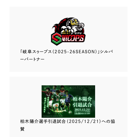
「岐阜スゥープス
（2025-26SEASON）」
シルバ
ーパートナー
柏木陽介選手
引退試合（2025/12/21）
への協
賛