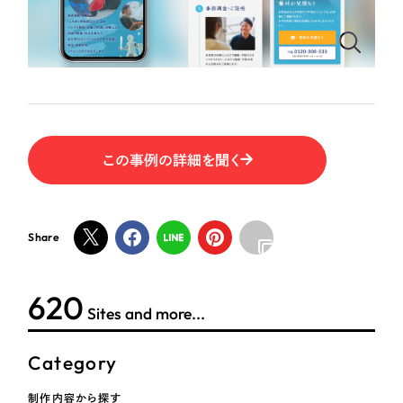
ポータルサイト・メディアサイト
（39件）
NPO・一般社団法人
LP（ランディングページ）
（28件）
キャンペーン・プロモーションサイト
（12件）
人材サービス
ブランディング（ロゴ・印刷物）
（90件）
その他
その他
（1件）
この事例の詳細を聞く
色
お客様インタビュー
ホワイト・白色
Share
グレー・黒色
624
Sites and more...
ベージュ・茶色
Category
レッド・赤色
制作内容から探す