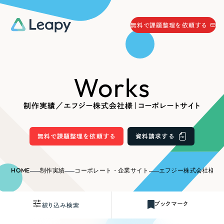
058-215-0066
無料で課題整理を依頼する
24時間受付
無料で課題整理を依頼する
Works
資料請求
する
資料請求する
制作実績／エフジー株式会社様｜コーポレートサイト
無料で課題整理を依頼
する
Company
無料で課題整理を依頼する
資料請求する
会社情報
採用情報
HOME
制作実績
コーポレート・企業サイト
エフジー株式会社様｜
Web Produce
お役立ち情報
ブックマーク
絞り込み検索
リーピーが選ばれる理由
会社概要