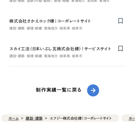
建設・建築
塗装（外壁・屋根）
修理・修繕
東海地方
愛知県
東海市
株式会社さかえロック様｜コーポレートサイト
建設・建築
修理・修繕
東海地方
岐阜県
岐阜市
スカイ工法（日本いぶし瓦株式会社様）｜サービスサイト
建設・建築
修理・修繕
東海地方
岐阜県
岐阜市
制作実績一覧に戻る
ホーム
建設・建築
エフジー株式会社様｜コーポレートサイト
ホ