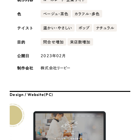
採用DX支援
その他のサービス
色
ベージュ・茶色
カラフル・多色
医療・福祉
リープ・リクルーティング
／
採用業務代行
プライバシーポリシー
情報セキュリティ方針
求人票作成・面接など各種業務代行、採用の仕組み作り支援
テイスト
温かい・やさしい
ポップ
ナチュラル
AI倫理ポリシー
クッキーポリシー
サイトマップ
リープ・キャリア
コンサルティング・調査
／
人材紹介サービス
ウェブアクセシビリティ方針
完全成功報酬型のスカウト型ハイクラス人材紹介（岐阜・愛知）
目的
問合せ増加
来店数増加
観光・レジャー
カイゼンDX支援
公開日
2023年02月
人材紹介・派遣
制作会社
株式会社リーピー
Pace
／
クラウド型工数管理ツール
日報ツールで案件ごとの営業利益をリアルタイムに可視化
士業
Design / Website(PC)
制作実績
自治体・官公庁
Works
美容・エステ
制作実績
IT・インターネット
全国1,400社以上の支援実績の中から
実績の