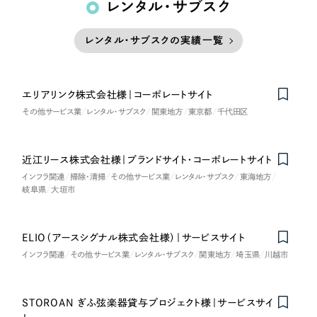
レンタル・サブスク
レンタル・サブスクの実績一覧
エリアリンク株式会社様｜コーポレートサイト
その他サービス業
レンタル・サブスク
関東地方
東京都
千代田区
近江リース株式会社様｜ブランドサイト・コーポレートサイト
Nominee
インフラ関連
掃除・清掃
その他サービス業
レンタル・サブスク
東海地方
岐阜県
大垣市
ELIO（アースシグナル株式会社様）｜サービスサイト
インフラ関連
その他サービス業
レンタル・サブスク
関東地方
埼玉県
川越市
STOROAN ぎふ弦楽器貸与プロジェクト様｜サービスサイ