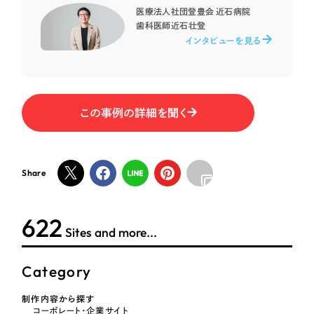
医療法人社団登豊会 近石病院
歯科医師
近石壮登
オレンジ・橙色
インタビューを見る
イエロー・黄色
この事例の詳細を聞く
グリーン・緑色
ブルー・青色
Share
パープル・紫色
622
Sites and more...
ピンク・桃色
Category
カラフル・多色
制作内容から探す
その他
コーポレート・企業サイト