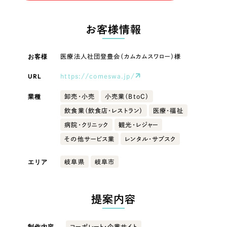
LP（ランディングページ）
（28件）
マーケティングDX支援
LP（ランディングページ）
キャンペーン・プロモーションサイト
（12件）
お客様情報
Webサイト制作
ブランディング（ロゴ・印刷物）
キャンペーン・プロモーション
（90件）
サイト
その他
（1件）
お客様
医療法人社団登豊会（カムカムスワロー）様
コーポレートサイト制作
オプションサービス
URL
https://comeswa.jp/
ブランディング（ロゴ・印刷物）
採用サイト制作
お客様インタビュー
業種
卸売・小売
小売業（BtoC）
ECサイト制作
その他
飲食業（飲食店・レストラン）
医療・福祉
Outsourcing
ブランドサイト制作
病院・クリニック
観光・レジャー
業種
その他サービス業
レンタル・サブスク
?
よくある質問
アウトソーシング（代行支援）
エリア
岐阜県
岐阜市
リープ・プロジェクト
製造業
「反響強化」を目的としたマーケティング代行
リープ・プロジェクト
／
マーケティング代行
建設・建築
提案内容
リープ・リクルーティング
SEO対策によるアクセス獲得、反響獲得などの"Webマーケティング"から、
ライン領域のマーケティングまでまるっと代行
「採用強化」を目的とした採用業務代行
卸売・小売
制作内容
コーポレート・企業サイト