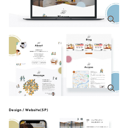
一部をご紹介します
教育
ブックマークしたサイト
インフラ関連
広告・メディア・放送
不動産
農林・水産
すべて
（624件）
コーポレート・企業サイト
（278件）
金融・保険業
ブランドサイト・サービスサイト
（85件）
その他サービス業
求人・採用サイト
Design / Website(SP)
（61件）
ECサイト（オンラインショップ）
（43件）
物流・運送