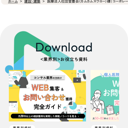
ホーム
建設・建築
医療法人社団登豊会（カムカムスワロー）様｜コーポレー
Download
＜業界別＞お役立ち資料
業界別資料
業界別資料