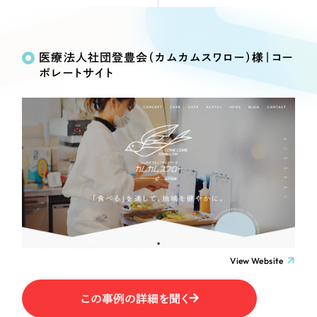
Webサイト制作
Works
絞り込み検
選ばれる理由
コーポレートサイト制作
Search
索
採用サイト制作
医療法人社団登豊会（カムカムスワロー）様｜コー
サービス
ポレートサイト
ECサイト制作
制作内容
Service
ブランドサイト制作
サービス紹介
ブランディング支援
コーポレート・企業サイト
一過性の広告に頼らず、
「仕組み」と「ノウハウ」
制作実績
を残す資産型DX支援をご提供します
ブランドサイト・サービスサイト
すべて
（624件）
コーポレート・企業サイト
（278件）
求人・採用サイト
ブランドサイト・サービスサイト
（85件）
求人・採用サイト
ECサイト（オンラインショップ）
（61件）
View Website
ECサイト（オンラインショップ）
（43件）
ポータルサイト・メディアサイト
この事例の詳細を聞く
ポータルサイト・メディアサイト
（39件）