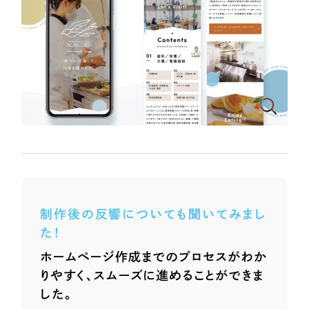
ポータルサイト・メディアサイト
（39件）
LP（ランディングページ）
（28件）
NPO・一般社団法人
キャンペーン・プロモーションサイト
（12件）
ブランディング（ロゴ・印刷物）
人材サービス
（90件）
その他
（1件）
その他
お客様インタビュー
色
ホワイト・白色
制作後の反響についても聞いてみまし
グレー・黒色
た！
ホームページ作成までのプロセスがわか
ベージュ・茶色
りやすく、スムーズに進めることができま
した。
レッド・赤色