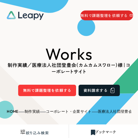
058-215-0066
無料で課題整理を依頼する
24時間受付
無料で課題整理を依頼する
Works
資料請求
する
資料請求する
制作実績／医療法人社団登豊会（カムカムスワロー）様｜コ
無料で課題整理を依頼
する
ーポレートサイト
Company
無料で課題整理を依頼する
資料請求する
会社情報
採用情報
Web Produce
HOME
制作実績
コーポレート・企業サイト
医療法人社団登豊会（カムカムス
お役立ち情報
リーピーが選ばれる理由
会社概要
ブックマーク
絞り込み検索