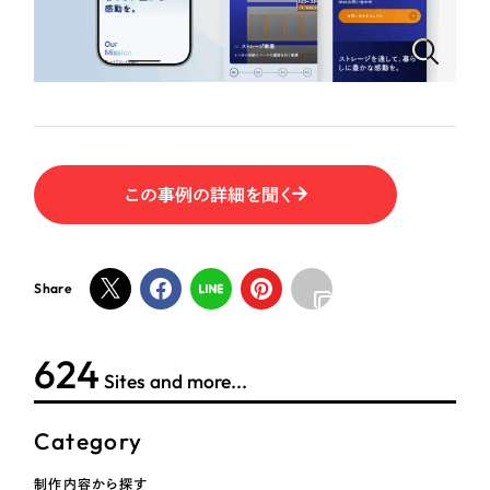
ポータルサイト・メディアサイト
（39件）
NPO・一般社団法人
LP（ランディングページ）
（28件）
キャンペーン・プロモーションサイト
（12件）
人材サービス
ブランディング（ロゴ・印刷物）
（90件）
その他
その他
（1件）
この事例の詳細を聞く
色
お客様インタビュー
ホワイト・白色
Share
グレー・黒色
624
Sites and more...
ベージュ・茶色
Category
レッド・赤色
制作内容から探す