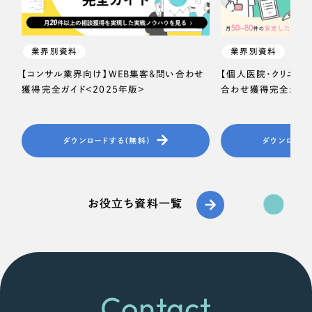
業界別資料
業界別資料
【コンサル業界向け】WEB集客＆問い合わせ
【個人医院・クリニッ
獲得完全ガイド＜2025年版＞
合わせ獲得完全ガイド
ダウンロードする（無料）
ダウンロード
お役立ち資料一覧
Contact