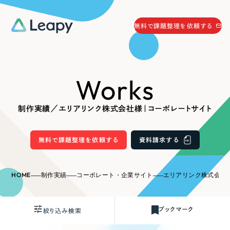
058-215-0066
無料で課題整理を依頼する
24時間受付
無料で課題整理を依頼する
Works
資料請求
する
資料請求する
制作実績／エリアリンク株式会社様｜コーポレートサイト
無料で課題整理を依頼
する
Company
無料で課題整理を依頼する
資料請求する
会社情報
採用情報
HOME
制作実績
コーポレート・企業サイト
エリアリンク株式会社
Web Produce
お役立ち情報
ブックマーク
絞り込み検索
リーピーが選ばれる理由
会社概要