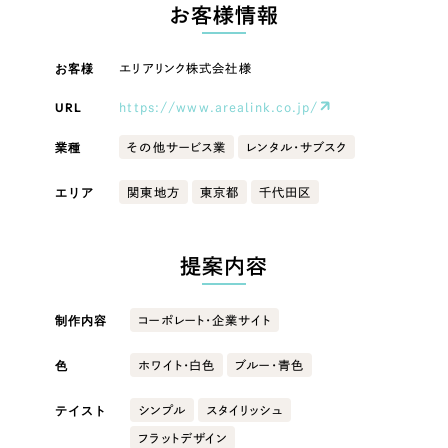
LP（ランディングページ）
（28件）
お客様情報
マーケティングDX支援
キャンペーン・プロモーションサイト
（12件）
キャンペーン・プロモーション
お客様
エリアリンク株式会社様
Webサイト制作
ブランディング（ロゴ・印刷物）
（90件）
サイト
その他
（1件）
URL
https://www.arealink.co.jp/
コーポレートサイト制作
ブランディング（ロゴ・印刷物）
オプションサービス
業種
その他サービス業
レンタル・サブスク
採用サイト制作
お客様インタビュー
その他
エリア
関東地方
東京都
千代田区
ECサイト制作
業種
Outsourcing
ブランドサイト制作
提案内容
?
よくある質問
アウトソーシング（代行支援）
製造業
制作内容
コーポレート・企業サイト
リープ・プロジェクト
「反響強化」を目的としたマーケティング代行
リープ・プロジェクト
色
建設・建築
／
マーケティング代行
ホワイト・白色
ブルー・青色
リープ・リクルーティング
SEO対策によるアクセス獲得、反響獲得などの"Webマーケティング"から、
ライン領域のマーケティングまでまるっと代行
テイスト
シンプル
スタイリッシュ
「採用強化」を目的とした採用業務代行
卸売・小売
フラットデザイン