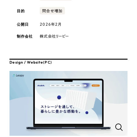
採用DX支援
その他のサービス
医療・福祉
目的
問合せ増加
リープ・リクルーティング
／
採用業務代行
プライバシーポリシー
情報セキュリティ方針
求人票作成・面接など各種業務代行、採用の仕組み作り支援
公開日
2026年2月
コンサルティング・調査
AI倫理ポリシー
クッキーポリシー
サイトマップ
リープ・キャリア
／
人材紹介サービス
制作会社
株式会社リーピー
ウェブアクセシビリティ方針
完全成功報酬型のスカウト型ハイクラス人材紹介（岐阜・愛知）
観光・レジャー
カイゼンDX支援
人材紹介・派遣
Design / Website(PC)
Pace
／
クラウド型工数管理ツール
日報ツールで案件ごとの営業利益をリアルタイムに可視化
士業
自治体・官公庁
制作実績
Works
美容・エステ
制作実績
IT・インターネット
全国1,400社以上の支援実績の中から
実績の