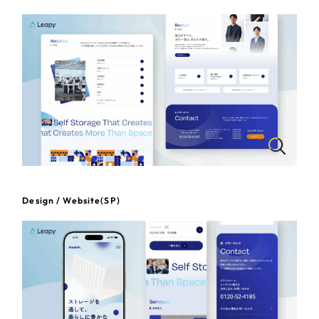
一部をご紹介します
教育
ブックマークしたサイト
インフラ関連
広告・メディア・放送
不動産
農林・水産
Design / Website(SP)
すべて
（624件）
金融・保険業
コーポレート・企業サイト
（278件）
ブランドサイト・サービスサイト
（85件）
その他サービス業
求人・採用サイト
（61件）
物流・運送
ECサイト（オンラインショップ）
（43件）