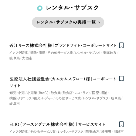
レンタル・サブスク
レンタル・サブスクの実績一覧
近江リース株式会社様｜ブランドサイト・コーポレートサイト
Nominee
インフラ関連
掃除・清掃
その他サービス業
レンタル・サブスク
東海地方
岐阜県
大垣市
医療法人社団登豊会（カムカムスワロー）様｜コーポレート
サイト
卸売・小売
小売業（BtoC）
飲食業（飲食店・レストラン）
医療・福祉
病院・クリニック
観光・レジャー
その他サービス業
レンタル・サブスク
岐阜県
岐阜市
ELIO（アースシグナル株式会社様）｜サービスサイト
インフラ関連
その他サービス業
レンタル・サブスク
関東地方
埼玉県
川越市