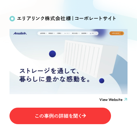
Works
絞り込み検
Webサイト制作
選ばれる理由
Search
索
コーポレートサイト制作
エリアリンク株式会社様｜コーポレートサイト
採用サイト制作
サービス
制作内容
ECサイト制作
Service
ブランドサイト制作
コーポレート・企業サイト
サービス紹介
ブランディング支援
一過性の広告に頼らず、
「仕組み」と「ノウハウ」
制作実績
ブランドサイト・サービスサイト
を残す資産型DX支援をご提供します
すべて
（624件）
求人・採用サイト
コーポレート・企業サイト
（278件）
ブランドサイト・サービスサイト
（85件）
View Website
ECサイト（オンラインショップ）
求人・採用サイト
（61件）
この事例の詳細を聞く
ECサイト（オンラインショップ）
ポータルサイト・メディアサイト
（43件）
ポータルサイト・メディアサイト
（39件）
LP（ランディングページ）