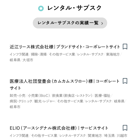
レンタル・サブスク
レンタル・サブスクの実績一覧
近江リース株式会社様｜ブランドサイト・コーポレートサイト
Nominee
インフラ関連
掃除・清掃
その他サービス業
レンタル・サブスク
東海地方
岐阜県
大垣市
医療法人社団登豊会（カムカムスワロー）様｜コーポレート
サイト
卸売・小売
小売業（BtoC）
飲食業（飲食店・レストラン）
医療・福祉
病院・クリニック
観光・レジャー
その他サービス業
レンタル・サブスク
岐阜県
岐阜市
ELIO（アースシグナル株式会社様）｜サービスサイト
インフラ関連
その他サービス業
レンタル・サブスク
関東地方
埼玉県
川越市