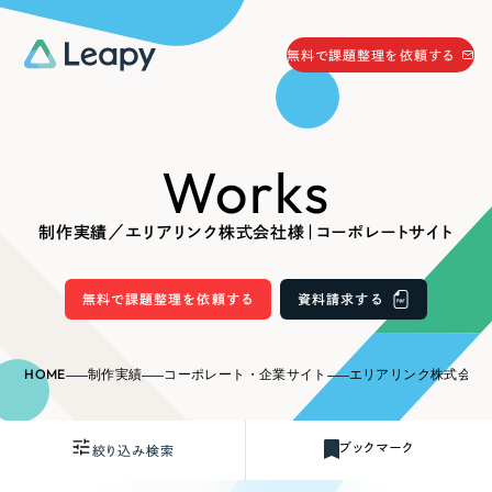
058-215-0066
無料で課題整理を依頼する
24時間受付
無料で課題整理を依頼する
Works
資料請求
する
資料請求する
制作実績／エリアリンク株式会社様｜コーポレートサイト
無料で課題整理を依頼
する
Company
無料で課題整理を依頼する
資料請求する
会社情報
採用情報
HOME
制作実績
コーポレート・企業サイト
エリアリンク株式会社
Web Produce
お役立ち情報
ブックマーク
絞り込み検索
リーピーが選ばれる理由
会社概要