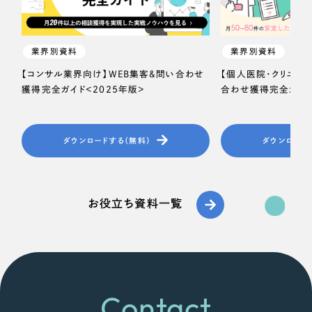
業界別資料
業界別資料
【コンサル業界向け】WEB集客＆問い合わせ
【個人医院・クリニッ
獲得完全ガイド＜2025年版＞
合わせ獲得完全ガイド
ダウンロードする（無料）
ダウンロード
お役立ち資料一覧
Contact