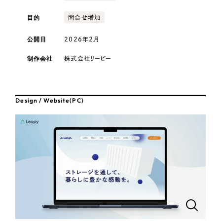
採用DX支援
その他のサービス
医療・福祉
目的
問合せ増加
リープ・リクルーティング
／
採用業務代行
プライバシーポリシー
情報セキュリティ方針
求人票作成・面接など各種業務代行、採用の仕組み作り支援
公開日
2026年2月
コンサルティング・調査
AI倫理ポリシー
クッキーポリシー
サイトマップ
リープ・キャリア
／
人材紹介サービス
制作会社
株式会社リーピー
ウェブアクセシビリティ方針
完全成功報酬型のスカウト型ハイクラス人材紹介（岐阜・愛知）
観光・レジャー
カイゼンDX支援
人材紹介・派遣
Design / Website(PC)
Pace
／
クラウド型工数管理ツール
日報ツールで案件ごとの営業利益をリアルタイムに可視化
士業
自治体・官公庁
制作実績
Works
美容・エステ
制作実績
IT・インターネット
全国1,400社以上の支援実績の中から
実績の