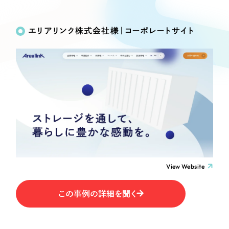
Works
絞り込み検
Webサイト制作
選ばれる理由
Search
索
コーポレートサイト制作
エリアリンク株式会社様｜コーポレートサイト
採用サイト制作
サービス
制作内容
ECサイト制作
Service
ブランドサイト制作
コーポレート・企業サイト
サービス紹介
ブランディング支援
一過性の広告に頼らず、
「仕組み」と「ノウハウ」
制作実績
ブランドサイト・サービスサイト
を残す資産型DX支援をご提供します
すべて
（624件）
求人・採用サイト
コーポレート・企業サイト
（278件）
ブランドサイト・サービスサイト
（85件）
View Website
ECサイト（オンラインショップ）
求人・採用サイト
（61件）
この事例の詳細を聞く
ECサイト（オンラインショップ）
ポータルサイト・メディアサイト
（43件）
ポータルサイト・メディアサイト
（39件）
LP（ランディングページ）