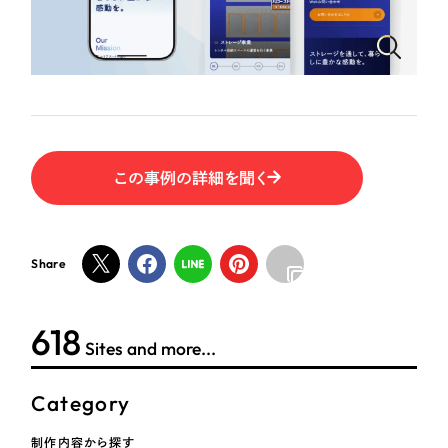
ポータルサイト・メディアサイト
（39件）
NPO・一般社団法人
LP（ランディングページ）
（28件）
キャンペーン・プロモーションサイト
（12件）
人材サービス
ブランディング（ロゴ・印刷物）
（90件）
その他
その他
（1件）
この事例の詳細を聞く
色
お客様インタビュー
ホワイト・白色
Share
グレー・黒色
624
Sites and more...
ベージュ・茶色
Category
レッド・赤色
制作内容から探す