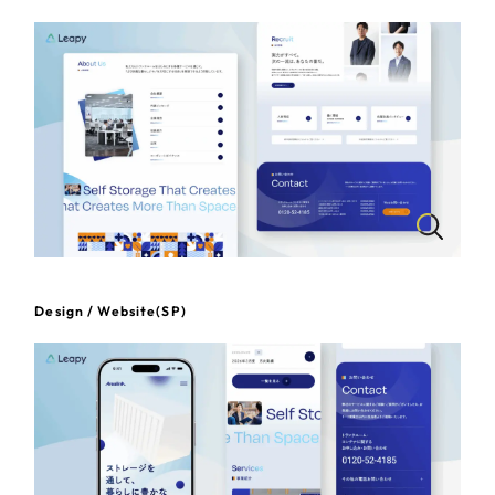
一部をご紹介します
教育
ブックマークしたサイト
インフラ関連
広告・メディア・放送
不動産
農林・水産
Design / Website(SP)
すべて
（624件）
金融・保険業
コーポレート・企業サイト
（278件）
ブランドサイト・サービスサイト
（85件）
その他サービス業
求人・採用サイト
（61件）
物流・運送
ECサイト（オンラインショップ）
（43件）