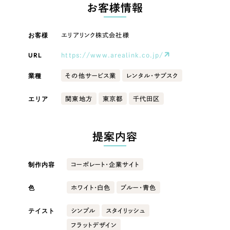
LP（ランディングページ）
（28件）
お客様情報
マーケティングDX支援
キャンペーン・プロモーションサイト
（12件）
キャンペーン・プロモーション
お客様
エリアリンク株式会社様
Webサイト制作
ブランディング（ロゴ・印刷物）
（90件）
サイト
その他
（1件）
URL
https://www.arealink.co.jp/
コーポレートサイト制作
ブランディング（ロゴ・印刷物）
オプションサービス
業種
その他サービス業
レンタル・サブスク
採用サイト制作
お客様インタビュー
その他
エリア
関東地方
東京都
千代田区
ECサイト制作
業種
Outsourcing
ブランドサイト制作
提案内容
?
よくある質問
アウトソーシング（代行支援）
製造業
制作内容
コーポレート・企業サイト
リープ・プロジェクト
「反響強化」を目的としたマーケティング代行
リープ・プロジェクト
色
建設・建築
／
マーケティング代行
ホワイト・白色
ブルー・青色
リープ・リクルーティング
SEO対策によるアクセス獲得、反響獲得などの"Webマーケティング"から、
ライン領域のマーケティングまでまるっと代行
テイスト
シンプル
スタイリッシュ
「採用強化」を目的とした採用業務代行
卸売・小売
フラットデザイン