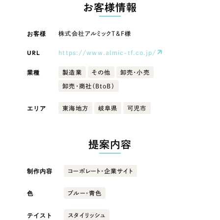
LP（ランディングページ）
（28件）
お客様情報
マーケティングDX支援
キャンペーン・プロモーションサイト
（12件）
キャンペーン・プロモーション
お客様
株式会社アルミックT&F様
Webサイト制作
ブランディング（ロゴ・印刷物）
（90件）
サイト
その他
（1件）
URL
https://www.almic-tf.co.jp/
コーポレートサイト制作
ブランディング（ロゴ・印刷物）
オプションサービス
業種
製造業
その他
卸売・小売
採用サイト制作
卸売・商社（BtoB）
お客様インタビュー
その他
ECサイト制作
エリア
東海地方
岐阜県
可児市
業種
Outsourcing
ブランドサイト制作
?
よくある質問
提案内容
アウトソーシング（代行支援）
製造業
リープ・プロジェクト
制作内容
コーポレート・企業サイト
「反響強化」を目的としたマーケティング代行
リープ・プロジェクト
建設・建築
／
マーケティング代行
リープ・リクルーティング
SEO対策によるアクセス獲得、反響獲得などの"Webマーケティング"から、
色
ブルー・青色
ライン領域のマーケティングまでまるっと代行
「採用強化」を目的とした採用業務代行
卸売・小売
テイスト
スタイリッシュ