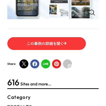
ポータルサイト・メディアサイト
（39件）
NPO・一般社団法人
LP（ランディングページ）
（28件）
キャンペーン・プロモーションサイト
（12件）
人材サービス
ブランディング（ロゴ・印刷物）
（90件）
その他
その他
（1件）
この事例の詳細を聞く
色
お客様インタビュー
ホワイト・白色
Share
グレー・黒色
624
Sites and more...
ベージュ・茶色
Category
レッド・赤色