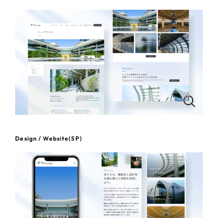
一部をご紹介します
教育
ブックマークしたサイト
インフラ関連
広告・メディア・放送
不動産
農林・水産
Design / Website(SP)
すべて
（624件）
金融・保険業
コーポレート・企業サイト
（278件）
ブランドサイト・サービスサイト
（85件）
その他サービス業
求人・採用サイト
（61件）
物流・運送
ECサイト（オンラインショップ）
（43件）