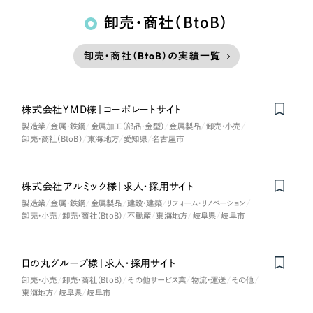
卸売・商社（BtoB）
卸売・商社（BtoB）の実績一覧
株式会社YMD様｜コーポレートサイト
製造業
金属・鉄鋼
金属加工（部品・金型）
金属製品
卸売・小売
卸売・商社（BtoB）
東海地方
愛知県
名古屋市
株式会社アルミック様｜求人・採用サイト
製造業
金属・鉄鋼
金属製品
建設・建築
リフォーム・リノベーション
卸売・小売
卸売・商社（BtoB）
不動産
東海地方
岐阜県
岐阜市
日の丸グループ様｜求人・採用サイト
卸売・小売
卸売・商社（BtoB）
その他サービス業
物流・運送
その他
東海地方
岐阜県
岐阜市