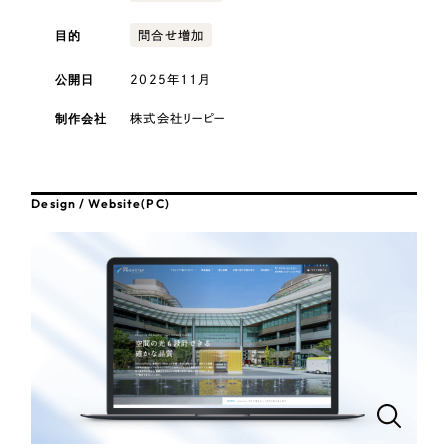
採用DX支援
その他のサービス
医療・福祉
目的
問合せ増加
リープ・リクルーティング
／
採用業務代行
プライバシーポリシー
情報セキュリティ方針
求人票作成・面接など各種業務代行、採用の仕組み作り支援
公開日
2025年11月
コンサルティング・調査
AI倫理ポリシー
クッキーポリシー
サイトマップ
リープ・キャリア
／
人材紹介サービス
制作会社
株式会社リーピー
ウェブアクセシビリティ方針
完全成功報酬型のスカウト型ハイクラス人材紹介（岐阜・愛知）
観光・レジャー
カイゼンDX支援
人材紹介・派遣
Design / Website(PC)
Pace
／
クラウド型工数管理ツール
日報ツールで案件ごとの営業利益をリアルタイムに可視化
士業
自治体・官公庁
制作実績
Works
美容・エステ
制作実績
IT・インターネット
全国1,400社以上の支援実績の中から
実績の