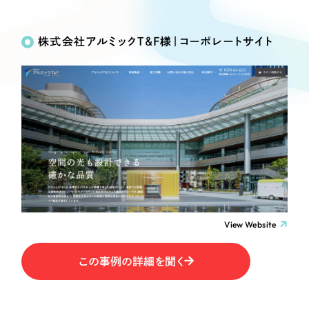
Works
絞り込み検
Webサイト制作
選ばれる理由
Search
索
コーポレートサイト制作
株式会社アルミックT&F様｜コーポレートサイト
採用サイト制作
サービス
制作内容
ECサイト制作
Service
ブランドサイト制作
コーポレート・企業サイト
サービス紹介
ブランディング支援
一過性の広告に頼らず、
「仕組み」と「ノウハウ」
制作実績
ブランドサイト・サービスサイト
を残す資産型DX支援をご提供します
すべて
（624件）
求人・採用サイト
コーポレート・企業サイト
（278件）
ブランドサイト・サービスサイト
（85件）
View Website
ECサイト（オンラインショップ）
求人・採用サイト
（61件）
この事例の詳細を聞く
ECサイト（オンラインショップ）
ポータルサイト・メディアサイト
（43件）
ポータルサイト・メディアサイト
（39件）
LP（ランディングページ）