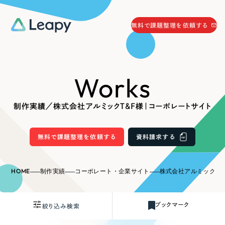
058-215-0066
無料で課題整理を依頼する
24時間受付
無料で課題整理を依頼する
Works
資料請求
する
資料請求する
制作実績／株式会社アルミックT&F様｜コーポレートサイト
無料で課題整理を依頼
する
Company
無料で課題整理を依頼する
資料請求する
会社情報
採用情報
HOME
制作実績
コーポレート・企業サイト
株式会社アルミックT&F
Web Produce
お役立ち情報
ブックマーク
絞り込み検索
リーピーが選ばれる理由
会社概要