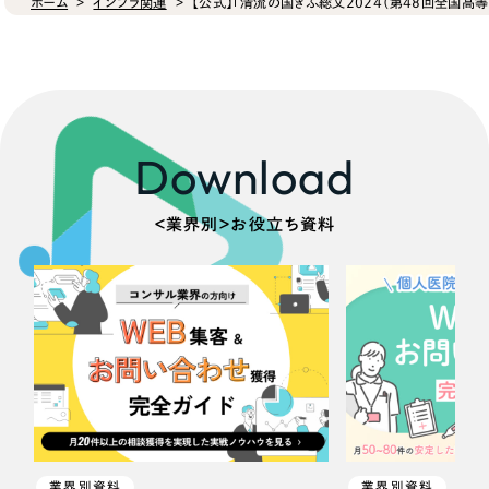
ホーム
インフラ関連
【公式】「清流の国ぎふ総文2024（第48回全国高
Download
＜業界別＞お役立ち資料
業界別資料
業界別資料