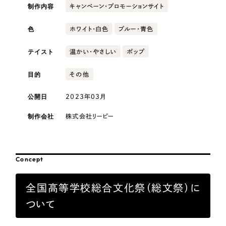
採用DX支援
その他のサービス
制作内容
キャンペーン・プロモーションサイト
医療・福祉
リープ・リクルーティング
／
採用業務代行
色
ホワイト・白色
ブルー・青色
プライバシーポリシー
情報セキュリティ方針
求人票作成・面接など各種業務代行、採用の仕組み作り支援
AI倫理ポリシー
クッキーポリシー
サイトマップ
テイスト
リープ・キャリア
温かい・やさしい
ポップ
コンサルティング・調査
／
人材紹介サービス
ウェブアクセシビリティ方針
完全成功報酬型のスカウト型ハイクラス人材紹介（岐阜・愛知）
目的
その他
観光・レジャー
カイゼンDX支援
公開日
2023年03月
人材紹介・派遣
Pace
／
クラウド型工数管理ツール
制作会社
株式会社リーピー
日報ツールで案件ごとの営業利益をリアルタイムに可視化
士業
制作実績
Concept
自治体・官公庁
Works
全国高等学校総合文化祭（総文祭）に
美容・エステ
制作実績
ついて
IT・インターネット
全国1,400社以上の支援実績の中から
実績の