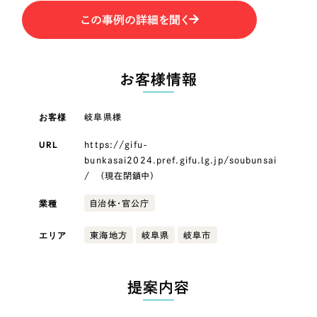
LP（ランディングページ）
（28件）
マーケティングDX支援
LP（ランディングページ）
この事例の詳細を聞く
キャンペーン・プロモーションサイト
（12件）
Webサイト制作
ブランディング（ロゴ・印刷物）
キャンペーン・プロモーション
（90件）
サイト
その他
（1件）
お客様情報
コーポレートサイト制作
オプションサービス
ブランディング（ロゴ・印刷物）
採用サイト制作
お客様
岐阜県様
お客様インタビュー
ECサイト制作
URL
https://gifu-
その他
bunkasai2024.pref.gifu.lg.jp/soubunsai
Outsourcing
ブランドサイト制作
/ （現在閉鎖中）
業種
?
業種
よくある質問
自治体・官公庁
アウトソーシング（代行支援）
リープ・プロジェクト
製造業
エリア
東海地方
岐阜県
岐阜市
「反響強化」を目的としたマーケティング代行
リープ・プロジェクト
／
マーケティング代行
建設・建築
リープ・リクルーティング
SEO対策によるアクセス獲得、反響獲得などの"Webマーケティング"から、
提案内容
ライン領域のマーケティングまでまるっと代行
「採用強化」を目的とした採用業務代行
卸売・小売