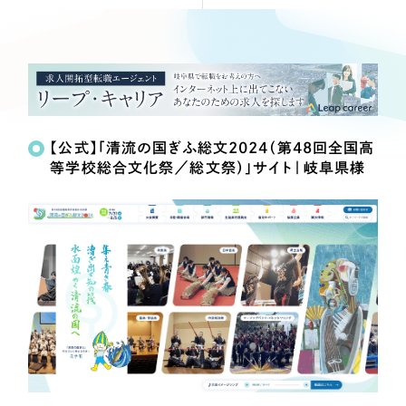
Webサイト制作
Works
絞り込み検
選ばれる理由
コーポレートサイト制作
Search
索
採用サイト制作
サービス
ECサイト制作
制作内容
Service
ブランドサイト制作
【公式】「清流の国ぎふ総文2024（第48回全国高
サービス紹介
ブランディング支援
等学校総合文化祭／総文祭）」サイト｜岐阜県様
コーポレート・企業サイト
一過性の広告に頼らず、
「仕組み」と「ノウハウ」
制作実績
を残す資産型DX支援をご提供します
ブランドサイト・サービスサイト
すべて
（624件）
コーポレート・企業サイト
（278件）
求人・採用サイト
ブランドサイト・サービスサイト
（85件）
求人・採用サイト
ECサイト（オンラインショップ）
（61件）
ECサイト（オンラインショップ）
（43件）
ポータルサイト・メディアサイト
ポータルサイト・メディアサイト
（39件）