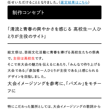
ポータルサイト・メディアサイト
（39件）
任せいただけることとなりました。（
選定結果はこちら
）
LP（ランディングページ）
（28件）
NPO・一般社団法人
制作コンセプト
キャンペーン・プロモーションサイト
（12件）
ブランディング（ロゴ・印刷物）
人材サービス
（90件）
「清流と青春の爽やかさを感じる 高校生一人ひ
その他
（1件）
とりが主役のサイト」
その他
お客様インタビュー
色
総文祭は、芸術文化活動に青春を捧げる高校生たちの祭典
で、
主役は高校生
です。
そこで本大会の魅力を伝えるにあたり、「みんなで作り上げる
ホワイト・白色
大会である」「参加者一人ひとりが主役である」と感じられる
デザインを目指しました。
グレー・黒色
大会イメージソングを参考に、「パズル」をモチー
フに
ベージュ・茶色
特にこだわった箇所としては、大会イメージソングの歌詞から
レッド・赤色