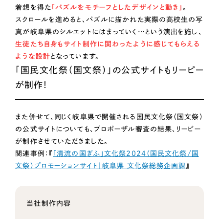
着想を得た
「パズルをモチーフとしたデザインと動き」
。
スクロールを進めると、パズルに描かれた実際の高校生の写
オレンジ・橙色
真が岐阜県のシルエットにはまっていく…という演出を施し、
生徒たち自身もサイト制作に関わったように感じてもらえる
イエロー・黄色
ような設計
となっています。
「国民文化祭（国文祭）」の公式サイトもリーピー
グリーン・緑色
が制作！
ブルー・青色
また併せて、同じく岐阜県で開催される国民文化祭（国文祭）
の公式サイトについても、プロポーザル審査の結果、リーピー
パープル・紫色
が制作させていただきました。
関連事例：『
「清流の国ぎふ」文化祭2024（国民文化祭/国
ピンク・桃色
文祭）プロモーションサイト｜岐阜県 文化祭総務企画課
』
カラフル・多色
当社制作内容
その他