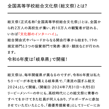
一部をご紹介します
全国高等学校総合文化祭（総文祭）とは？
教育
ブックマークしたサイト
総文祭（正式名称「全国高等学校総合文化祭」）とは、全国か
インフラ関連
ら約2万人の高校生が集い、約10万人の観覧者が訪れる、
いわば
「文化部のインターハイ」
。
広告・メディア・放送
総合開会式やパレードからなる開会行事から始まり、19の
規定部門と3つの協賛部門で発表・展示・競技などが行われ
不動産
ます。
令和６年度は「岐阜県」で開催！
農林・水産
すべて
（624件）
総文祭は、毎年開催県が異なるのですが、令和６年度は私た
コーポレート・企業サイト
（278件）
金融・保険業
ちリーピーが本社を構える岐阜県で、「清流の国ぎふ総文
ブランドサイト・サービスサイト
（85件）
2024」として開催。（開催日：2024年7月31日～８月５日）
その他サービス業
リーピーメンバーの中にも、高校時代にこの総文祭に青春の
求人・採用サイト
（61件）
すべてをかけてきた社員が何人もおり、プロポーザルに参加
ECサイト（オンラインショップ）
（43件）
させていただいたところ、「最優秀提案者」としてリーピーにお
物流・運送