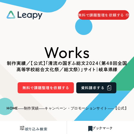
058-215-0066
無料で課題整理を依頼する
24時間受付
無料で課題整理を依頼する
Works
資料請求
する
資料請求する
制作実績／【公式】「清流の国ぎふ総文2024（第48回全国
無料で課題整理を依頼
する
高等学校総合文化祭／総文祭）」サイト｜岐阜県様
Company
無料で課題整理を依頼する
資料請求する
会社情報
採用情報
Web Produce
HOME
制作実績
キャンペーン・プロモーションサイト
【公式】「清流の国ぎふ総文
お役立ち情報
リーピーが選ばれる理由
会社概要
ブックマーク
絞り込み検索