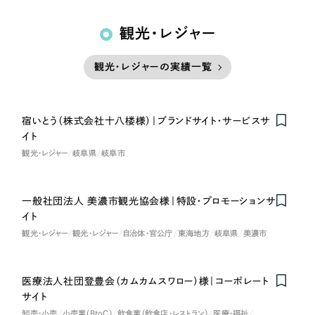
観光・レジャー
観光・レジャーの実績一覧
宿いとう（株式会社十八楼様）｜ブランドサイト・サービスサ
Nominee
イト
観光・レジャー
岐阜県
岐阜市
一般社団法人 美濃市観光協会様｜特設・プロモーションサ
イト
観光・レジャー
観光・レジャー
自治体・官公庁
東海地方
岐阜県
美濃市
医療法人社団登豊会（カムカムスワロー）様｜コーポレート
サイト
卸売・小売
小売業（BtoC）
飲食業（飲食店・レストラン）
医療・福祉