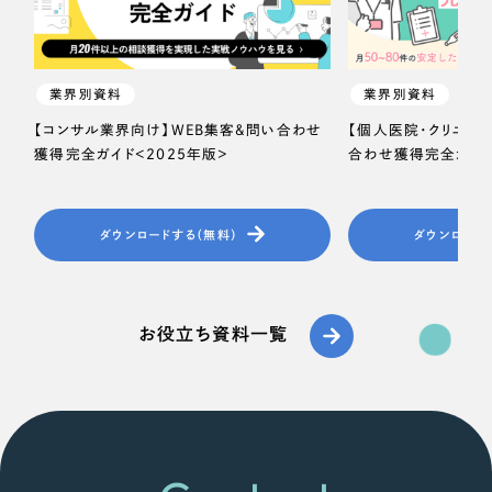
業界別資料
業界別資料
【コンサル業界向け】WEB集客＆問い合わせ
【個人医院・クリニッ
獲得完全ガイド＜2025年版＞
合わせ獲得完全ガイド
ダウンロードする（無料）
ダウンロード
お役立ち資料一覧