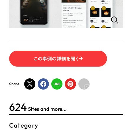
ポータルサイト・メディアサイト
（39件）
LP（ランディングページ）
（28件）
NPO・一般社団法人
キャンペーン・プロモーションサイト
（12件）
ブランディング（ロゴ・印刷物）
人材サービス
（90件）
その他
（1件）
その他
この事例の詳細を聞く
お客様インタビュー
色
ホワイト・白色
Share
グレー・黒色
624
Sites and more...
ベージュ・茶色
Category
レッド・赤色