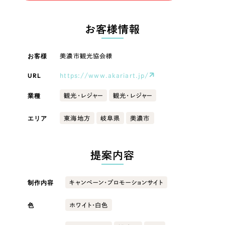
LP（ランディングページ）
（28件）
マーケティングDX支援
LP（ランディングページ）
キャンペーン・プロモーションサイト
（12件）
お客様情報
Webサイト制作
ブランディング（ロゴ・印刷物）
キャンペーン・プロモーション
（90件）
サイト
その他
（1件）
お客様
美濃市観光協会様
コーポレートサイト制作
オプションサービス
URL
https://www.akariart.jp/
ブランディング（ロゴ・印刷物）
採用サイト制作
お客様インタビュー
業種
観光・レジャー
観光・レジャー
ECサイト制作
その他
エリア
東海地方
岐阜県
美濃市
Outsourcing
ブランドサイト制作
業種
?
よくある質問
アウトソーシング（代行支援）
提案内容
リープ・プロジェクト
製造業
「反響強化」を目的としたマーケティング代行
リープ・プロジェクト
制作内容
キャンペーン・プロモーションサイト
／
マーケティング代行
建設・建築
リープ・リクルーティング
SEO対策によるアクセス獲得、反響獲得などの"Webマーケティング"から、
ライン領域のマーケティングまでまるっと代行
色
ホワイト・白色
「採用強化」を目的とした採用業務代行
卸売・小売