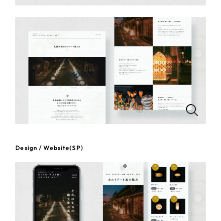
一部をご紹介します
教育
ブックマークしたサイト
インフラ関連
広告・メディア・放送
不動産
農林・水産
すべて
（624件）
Design / Website(SP)
コーポレート・企業サイト
（278件）
金融・保険業
ブランドサイト・サービスサイト
（85件）
その他サービス業
求人・採用サイト
（61件）
ECサイト（オンラインショップ）
（43件）
物流・運送