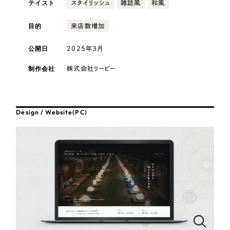
テイスト
採用DX支援
スタイリッシュ
雑誌風
和風
その他のサービス
医療・福祉
リープ・リクルーティング
目的
来店数増加
／
採用業務代行
プライバシーポリシー
情報セキュリティ方針
求人票作成・面接など各種業務代行、採用の仕組み作り支援
公開日
2025年3月
AI倫理ポリシー
クッキーポリシー
サイトマップ
リープ・キャリア
コンサルティング・調査
／
人材紹介サービス
ウェブアクセシビリティ方針
完全成功報酬型のスカウト型ハイクラス人材紹介（岐阜・愛知）
制作会社
株式会社リーピー
観光・レジャー
カイゼンDX支援
人材紹介・派遣
Design / Website(PC)
Pace
／
クラウド型工数管理ツール
日報ツールで案件ごとの営業利益をリアルタイムに可視化
士業
制作実績
自治体・官公庁
Works
美容・エステ
制作実績
IT・インターネット
全国1,400社以上の支援実績の中から
実績の