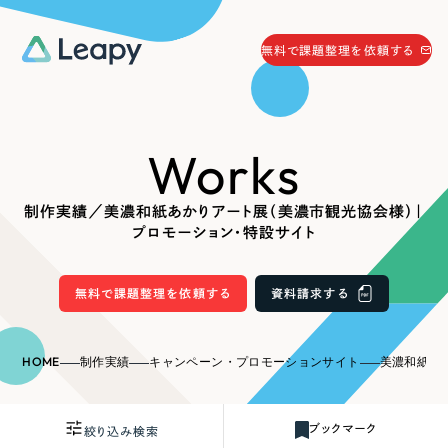
058-215-0066
無料で課題整理を依頼する
24時間受付
無料で課題整理を依頼する
Works
資料請求
する
資料請求する
制作実績／美濃和紙あかりアート展（美濃市観光協会様）｜
無料で課題整理を依頼
する
プロモーション・特設サイト
Company
無料で課題整理を依頼する
資料請求する
会社情報
採用情報
Web Produce
HOME
制作実績
キャンペーン・プロモーションサイト
美濃和紙あかりアー
お役立ち情報
リーピーが選ばれる理由
会社概要
ブックマーク
絞り込み検索