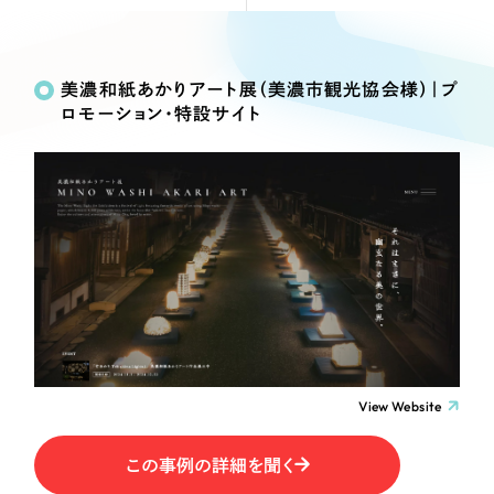
Webサイト制作
Works
絞り込み検
選ばれる理由
コーポレートサイト制作
Search
索
採用サイト制作
美濃和紙あかりアート展（美濃市観光協会様）｜プ
サービス
ロモーション・特設サイト
ECサイト制作
制作内容
Service
ブランドサイト制作
サービス紹介
ブランディング支援
コーポレート・企業サイト
一過性の広告に頼らず、
「仕組み」と「ノウハウ」
制作実績
を残す資産型DX支援をご提供します
ブランドサイト・サービスサイト
すべて
（624件）
コーポレート・企業サイト
（278件）
求人・採用サイト
ブランドサイト・サービスサイト
（85件）
求人・採用サイト
ECサイト（オンラインショップ）
（61件）
View Website
ECサイト（オンラインショップ）
（43件）
ポータルサイト・メディアサイト
この事例の詳細を聞く
ポータルサイト・メディアサイト
（39件）