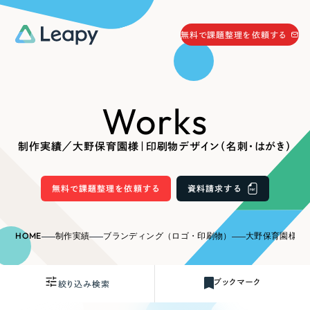
058-215-0066
無料で課題整理を依頼する
24時間受付
無料で課題整理を依頼する
Works
資料請求
する
資料請求する
制作実績／大野保育園様｜印刷物デザイン（名刺・はがき）
無料で課題整理を依頼
する
Company
無料で課題整理を依頼する
資料請求する
会社情報
採用情報
HOME
制作実績
ブランディング（ロゴ・印刷物）
大野保育園様｜印
Web Produce
お役立ち情報
ブックマーク
絞り込み検索
リーピーが選ばれる理由
会社概要