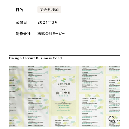
採用DX支援
その他のサービス
医療・福祉
目的
問合せ増加
リープ・リクルーティング
／
採用業務代行
プライバシーポリシー
情報セキュリティ方針
求人票作成・面接など各種業務代行、採用の仕組み作り支援
公開日
2021年3月
コンサルティング・調査
AI倫理ポリシー
クッキーポリシー
サイトマップ
リープ・キャリア
／
人材紹介サービス
制作会社
株式会社リーピー
ウェブアクセシビリティ方針
完全成功報酬型のスカウト型ハイクラス人材紹介（岐阜・愛知）
観光・レジャー
カイゼンDX支援
人材紹介・派遣
Design / Print Business Card
Pace
／
クラウド型工数管理ツール
日報ツールで案件ごとの営業利益をリアルタイムに可視化
士業
自治体・官公庁
制作実績
Works
美容・エステ
制作実績
IT・インターネット
全国1,400社以上の支援実績の中から
実績の