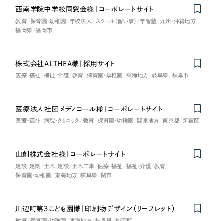
西南学院中学校同窓会様｜コーポレートサイト
教育
保育園・幼稚園
学校法人
スクール（習い事）
学習塾
九州・沖縄地方
福岡県
福岡市
株式会社ALTHEA様｜採用サイト
医療・福祉
福祉・介護
教育
保育園・幼稚園
東海地方
岐阜県
岐阜市
医療法人社団メディコール様｜コーポレートサイト
Nominee
医療・福祉
病院・クリニック
教育
保育園・幼稚園
関東地方
東京都
新宿区
山創株式会社様｜コーポレートサイト
建設・建築
土木・建設
土木工事
医療・福祉
福祉・介護
教育
保育園・幼稚園
東海地方
岐阜県
関市
川辺町第３こども園様｜印刷物デザイン（リーフレット）
教育
保育園・幼稚園
東海地方
岐阜県
加茂郡