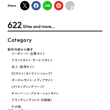
ポータルサイト・メディアサイト
（39件）
NPO・一般社団法人
Share
LP（ランディングページ）
（28件）
キャンペーン・プロモーションサイト
（12件）
人材サービス
624
ブランディング（ロゴ・印刷物）
（90件）
Sites and more...
その他
その他
（1件）
Category
色
お客様インタビュー
制作内容から探す
コーポレート・企業サイト
ブランドサイト・サービスサイト
ホワイト・白色
求人・採用サイト
ECサイト（オンラインショップ）
グレー・黒色
ポータルサイト・メディアサイト
LP（ランディングページ）
ベージュ・茶色
キャンペーン・プロモーションサイト
ブランディング（ロゴ・印刷物）
レッド・赤色
その他