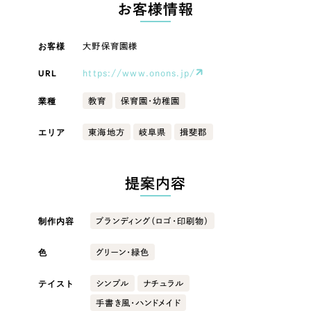
LP（ランディングページ）
（28件）
お客様情報
マーケティングDX支援
キャンペーン・プロモーションサイト
（12件）
キャンペーン・プロモーション
お客様
大野保育園様
Webサイト制作
ブランディング（ロゴ・印刷物）
（90件）
サイト
その他
URL
（1件）
https://www.onons.jp/
コーポレートサイト制作
ブランディング（ロゴ・印刷物）
業種
オプションサービス
教育
保育園・幼稚園
採用サイト制作
お客様インタビュー
その他
エリア
東海地方
岐阜県
揖斐郡
ECサイト制作
業種
Outsourcing
ブランドサイト制作
提案内容
?
よくある質問
アウトソーシング（代行支援）
製造業
制作内容
ブランディング（ロゴ・印刷物）
リープ・プロジェクト
「反響強化」を目的としたマーケティング代行
リープ・プロジェクト
色
グリーン・緑色
建設・建築
／
マーケティング代行
リープ・リクルーティング
SEO対策によるアクセス獲得、反響獲得などの"Webマーケティング"から、
ライン領域のマーケティングまでまるっと代行
テイスト
シンプル
ナチュラル
「採用強化」を目的とした採用業務代行
卸売・小売
手書き風・ハンドメイド