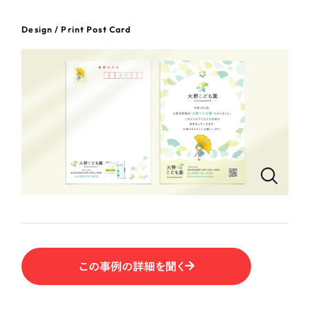
一部をご紹介します
教育
Design / Print Post Card
ブックマークしたサイト
インフラ関連
広告・メディア・放送
不動産
農林・水産
すべて
（624件）
金融・保険業
コーポレート・企業サイト
（278件）
ブランドサイト・サービスサイト
（85件）
その他サービス業
この事例の詳細を聞く
求人・採用サイト
（61件）
物流・運送
ECサイト（オンラインショップ）
（43件）