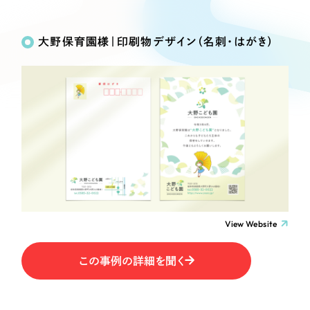
Works
絞り込み検
Webサイト制作
選ばれる理由
Search
索
コーポレートサイト制作
大野保育園様｜印刷物デザイン（名刺・はがき）
採用サイト制作
サービス
制作内容
ECサイト制作
Service
ブランドサイト制作
コーポレート・企業サイト
サービス紹介
ブランディング支援
一過性の広告に頼らず、
「仕組み」と「ノウハウ」
制作実績
ブランドサイト・サービスサイト
を残す資産型DX支援をご提供します
すべて
（624件）
求人・採用サイト
コーポレート・企業サイト
（278件）
ブランドサイト・サービスサイト
（85件）
View Website
ECサイト（オンラインショップ）
求人・採用サイト
（61件）
この事例の詳細を聞く
ECサイト（オンラインショップ）
ポータルサイト・メディアサイト
（43件）
ポータルサイト・メディアサイト
（39件）
LP（ランディングページ）