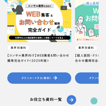
業界別資料
業界別資料
【コンサル業界向け】WEB集客＆問い合わせ
【個人医院・クリニッ
獲得完全ガイド＜2025年版＞
合わせ獲得完全ガイド
ダウンロードする（無料）
ダウンロード
お役立ち資料一覧