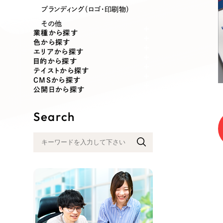
業種
ブランディング（ロゴ・印刷物）
その他
業種から探す
色から探す
エリアから探す
製造業
建設・建築
目的から探す
テイストから探す
CMSから探す
コンサルティング・調査
観光・レジ
公開日から探す
Search
自治体・官公庁
美容・エス
インフラ関連
広告・メデ
金融・保険業
その他サ
人材サービス
その他