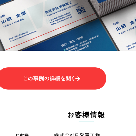
キャンペーン・プロモーションサイ
ブランディング（ロゴ・印刷物）
（
その他
（1件）
卸売・小売
医
Outsourcin
ャー
人材紹介・派遣
アウトソーシング（代行支援
テ
IT・インターネット
この事例の詳細を聞く
リープ・プロジェクト
「反響強化」を目的としたマー
ィア・放送
不動産
農
リープ・リクルーティング
「採用強化」を目的とした採用
お客様情報
ービス業
物流・運送
N
その他のサービス
お客様
株式会社日発電工様