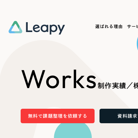
選ばれる理由
サー
Service
Works
Company
Useful
Works
サービス紹介
制作実績
会社概要
お役立ち情報
We
制作実績／株
一過性の広告に頼らず、
全国1,400社以上の支援実績
可能性をひらくデザインで
リーピーによるお役立ち情報を
コー
「仕組み」と「ノウハウ」を残す資産型DX
ら
しあわせな毎日をつくる
ます
支援をご提供します
実績の一部をご紹介します
EC
無料で課題整理を依頼する
資料請求
?
ブックマークしたサイ