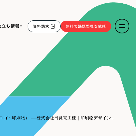
役立ち情報
資料請求
無料で課題整理を依頼
ce
リープ・リクルーティング
／
採用業務代行
求人票作成・面接など各種業務代行、採用の仕組み作り支
３点セット
援
リープ・キャリア
／
人材紹介サービス
sへの取り組み
完全成功報酬型のスカウト型ハイクラス人材紹介（岐阜・愛
知）
報
ロゴ・印刷物）
株式会社日発電工様｜印刷物デザイン（名刺）
2件）