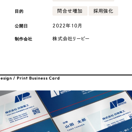
広報ブログ
目的
問合せ増加
採用強化
メルマガアーカイブ
公開日
2022年10月
制作会社
株式会社リーピー
プライバシーポリシー
情報セキュ
クッキーポリシー
サイトマップ
esign / Print Business Card
客様も歓迎。
セプトの策定からお任
化するサイト構成、デザ