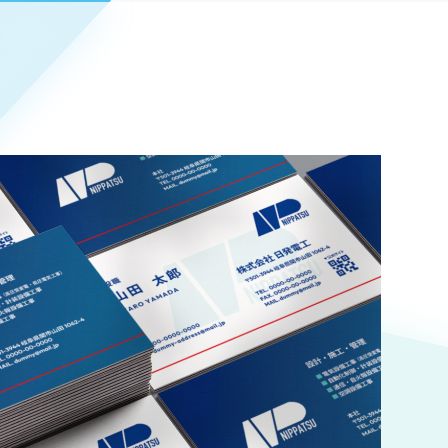
Pace
／
クラウド型工数管理ツール
日報ツールで案件ごとの営業利益をリアルタイムに可視化
発信
信
Cサイト（オンラインショップ）
）
ランディング（ロゴ・印刷物）
85件）
43件）
39件）