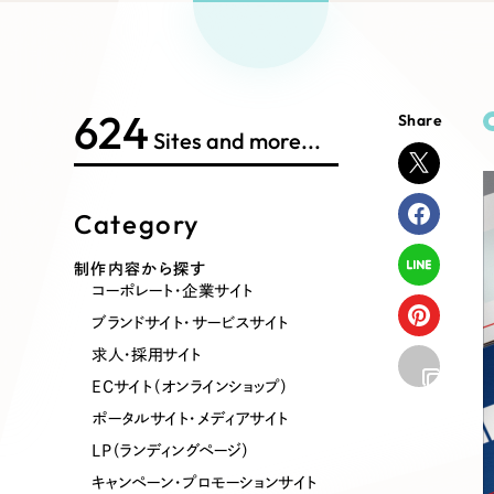
Works Search
絞り
リープ
SEO対
グ"から、
広報支援
624
Share
制作内容
Sites and more...
Category
コーポレート・企業サイト
ブランドサ
制作内容から探す
コーポレート・企業サイト
ポータルサイト・メディアサイト
LP（ラン
ブランドサイト・サービスサイト
求人・採用サイト
ECサイト（オンラインショップ）
その他
ポータルサイト・メディアサイト
LP（ランディングページ）
キャンペーン・プロモーションサイト