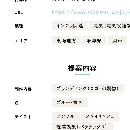
Company
URL
https://www.nippatsu.co.jp/
業種
インフラ関連
電気（電気設備な
会社情報
エリア
東海地方
岐阜県
関市
会社概要
・黒色
ベージュ・茶色
代表挨拶
SDGsに向けた取り組み
提案内容
ー・黄色
グリーン・緑色
メディア掲載と取材依頼
新着情報
制作内容
ブランディング（ロゴ・印刷物）
・桃色
カラフル・多色
採用情報
色
ブルー・青色
ブログ
テイスト
シンプル
スタイリッシュ
リーピーブログ
視差効果（パララックス）
代表ブログ