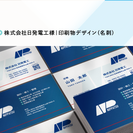
込み検索
ブランディング（ロゴ・印刷物）
ブランディング支援
・プロジェクト
広報ブログ
（90件）
／
マーケティング代行
リーピーの取り組みに関するお知らせ・イベントの様子を
策によるアクセス獲得、反響獲得などの"Webマーケティン
その他
（1件）
オプションサービス
代表ブログ
などのオフライン領域のマーケティングまでまるっと代行
株式会社日発電工様｜印刷物デザイン（名刺）
代表川口が経営・Web戦略・地方創生に関する情報を発
お客様インタビュー
メールマガジンアーカイブ
過去に配信したメールマガジンのアーカイブ
制作実績
イト・サービスサイト
求人・採用サイト
E
すべて
（624件）
コーポレート・企業サイト
（278件
ディングページ）
キャンペーン・プロモーション
ブ
ブランドサイト・サービスサイト
（
サイト
求人・採用サイト
（61件）
ECサイト（オンラインショップ）
（
ポータルサイト・メディアサイト
（
LP（ランディングページ）
（28件）