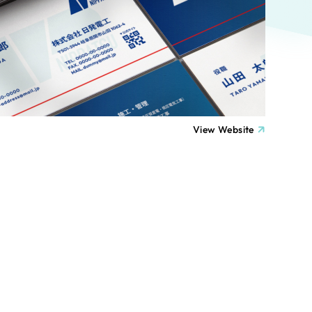
ト
（12件）
90件）
療・福祉
g
士業
View Website
）
教育
ケティング代行
林・水産
業務代行
PO・一般社団法人