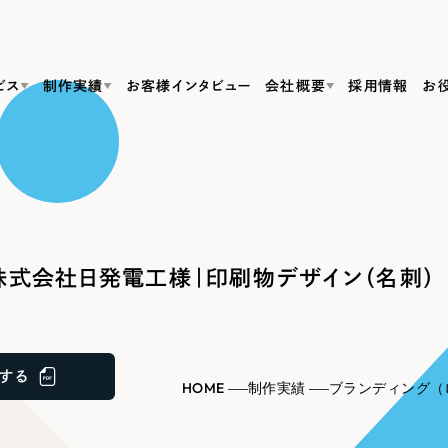
ビス
制作実績
お客様インタビュー
会社概要
採用情報
お
Web Produ
すべて
（624件）
コーポレート・企業サイト
（278件）
リーピーがわかる資料３点セット
bサイト制作
ブランドサイト・サービスサイト
リーピーが選ばれる理由
（85件）
リーピーのWebサイト制作・会社概要・サービスがわかる
会社概要
式会社日発電工様｜印刷物デザイン（名刺）
の中か
ご紹介し
求人・採用サイト
お役立ち資料
（61件）
Webサイト制作
ポレートサイト制作
採用サイト制作
代表挨拶
SDG
すぐに使える資料をダウンロード
ECサイト（オンラインショップ）
（43件）
コーポレートサイト制作
サイト制作
ブランドサイト制作
ポータルサイト・メディアサイト
メディア掲載・取材依頼
新着情
（39件）
する
採用サイト制作
HOME
制作実績
ブランディング（
LP（ランディングページ）
（28件）
よくある質問
ト
ECサイト制作
リーピーブログ
採用情報
キャンペーン・プロモーションサイト
（1
ブランドサイト制作
Webデザイン・Webマーケティングに関する情報を発信