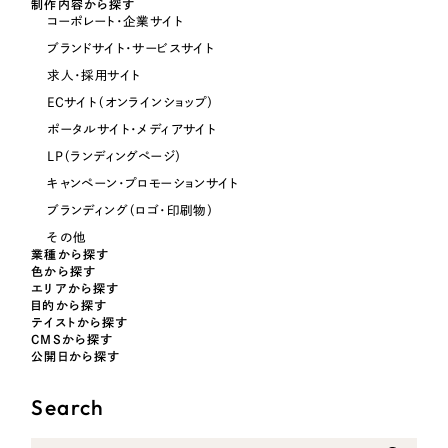
制作内容から探す
コーポレート・企業サイト
ブランドサイト・サービスサイト
オレンジ・橙色
求人・採用サイト
ECサイト（オンラインショップ）
イエロー・黄色
ポータルサイト・メディアサイト
LP（ランディングページ）
グリーン・緑色
キャンペーン・プロモーションサイト
ブランディング（ロゴ・印刷物）
ブルー・青色
その他
業種から探す
色から探す
パープル・紫色
エリアから探す
目的から探す
テイストから探す
ピンク・桃色
CMSから探す
公開日から探す
カラフル・多色
Search
その他