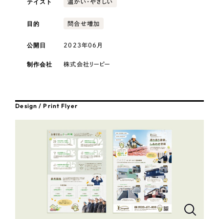
テイスト
温かい・やさしい
採用DX支援
その他のサービス
目的
医療・福祉
リープ・リクルーティング
問合せ増加
／
採用業務代行
プライバシーポリシー
情報セキュリティ方針
求人票作成・面接など各種業務代行、採用の仕組み作り支援
公開日
2023年06月
AI倫理ポリシー
クッキーポリシー
サイトマップ
リープ・キャリア
コンサルティング・調査
／
人材紹介サービス
ウェブアクセシビリティ方針
完全成功報酬型のスカウト型ハイクラス人材紹介（岐阜・愛知）
制作会社
株式会社リーピー
観光・レジャー
カイゼンDX支援
人材紹介・派遣
Design / Print Flyer
Pace
／
クラウド型工数管理ツール
日報ツールで案件ごとの営業利益をリアルタイムに可視化
士業
制作実績
自治体・官公庁
Works
美容・エステ
制作実績
IT・インターネット
全国1,400社以上の支援実績の中から
実績の