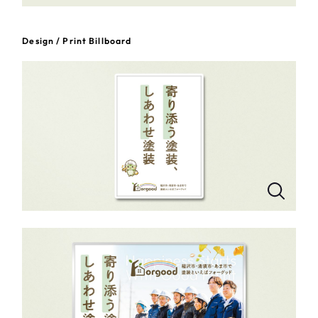
一部をご紹介します
教育
Design / Print Billboard
ブックマークしたサイト
インフラ関連
広告・メディア・放送
不動産
農林・水産
すべて
（624件）
コーポレート・企業サイト
（278件）
金融・保険業
ブランドサイト・サービスサイト
（85件）
その他サービス業
求人・採用サイト
（61件）
ECサイト（オンラインショップ）
（43件）
物流・運送