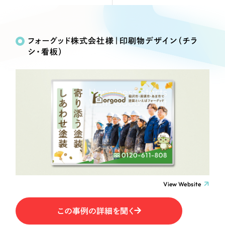
Webサイト制作
Works
絞り込み検
選ばれる理由
コーポレートサイト制作
Search
索
採用サイト制作
フォーグッド株式会社様｜印刷物デザイン（チラ
サービス
シ・看板）
ECサイト制作
制作内容
Service
ブランドサイト制作
サービス紹介
ブランディング支援
コーポレート・企業サイト
一過性の広告に頼らず、
「仕組み」と「ノウハウ」
制作実績
を残す資産型DX支援をご提供します
ブランドサイト・サービスサイト
すべて
（624件）
コーポレート・企業サイト
（278件）
求人・採用サイト
ブランドサイト・サービスサイト
（85件）
求人・採用サイト
ECサイト（オンラインショップ）
（61件）
View Website
ECサイト（オンラインショップ）
（43件）
ポータルサイト・メディアサイト
この事例の詳細を聞く
ポータルサイト・メディアサイト
（39件）