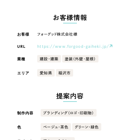
LP（ランディングページ）
（28件）
マーケティングDX支援
LP（ランディングページ）
キャンペーン・プロモーションサイト
（12件）
お客様情報
Webサイト制作
ブランディング（ロゴ・印刷物）
キャンペーン・プロモーション
（90件）
サイト
その他
（1件）
お客様
フォーグッド株式会社様
コーポレートサイト制作
オプションサービス
URL
https://www.forgood-gaiheki.jp/
ブランディング（ロゴ・印刷物）
採用サイト制作
お客様インタビュー
業種
建設・建築
塗装（外壁・屋根）
ECサイト制作
その他
エリア
愛知県
稲沢市
Outsourcing
ブランドサイト制作
業種
?
よくある質問
アウトソーシング（代行支援）
提案内容
リープ・プロジェクト
製造業
「反響強化」を目的としたマーケティング代行
制作内容
リープ・プロジェクト
ブランディング（ロゴ・印刷物）
／
マーケティング代行
建設・建築
リープ・リクルーティング
SEO対策によるアクセス獲得、反響獲得などの"Webマーケティング"から、
ライン領域のマーケティングまでまるっと代行
色
ベージュ・茶色
グリーン・緑色
「採用強化」を目的とした採用業務代行
卸売・小売