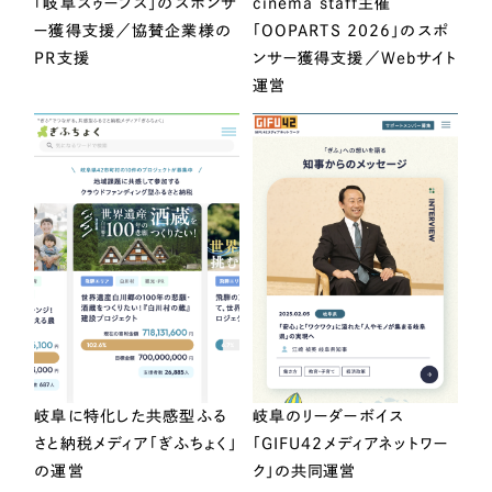
「岐阜スゥープス」のスポンサ
cinema staff主催
ー獲得支援／協賛企業様の
「OOPARTS 2026」のスポ
PR支援
ンサー獲得支援／Webサイト
運営
岐阜に特化した共感型ふる
岐阜のリーダーボイス
さと納税メディア「ぎふちょく」
「GIFU42メディアネットワー
の運営
ク」の共同運営