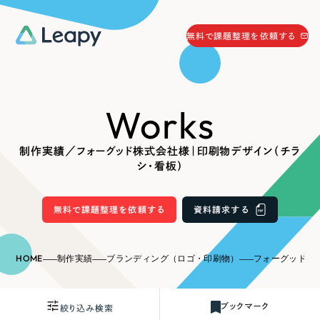
058-215-0066
無料で課題整理を依頼する
24時間受付
無料で課題整理を依頼する
Works
資料請求
する
資料請求する
制作実績／フォーグッド株式会社様｜印刷物デザイン（チラ
無料で課題整理を依頼
する
シ・看板）
Company
無料で課題整理を依頼する
資料請求する
会社情報
採用情報
Web Produce
HOME
制作実績
ブランディング（ロゴ・印刷物）
フォーグッド株式会社
お役立ち情報
リーピーが選ばれる理由
会社概要
ブックマーク
絞り込み検索