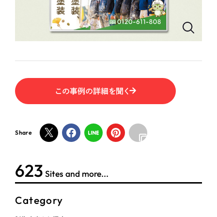
ポータルサイト・メディアサイト
（39件）
LP（ランディングページ）
（28件）
NPO・一般社団法人
キャンペーン・プロモーションサイト
（12件）
ブランディング（ロゴ・印刷物）
人材サービス
（90件）
その他
（1件）
その他
この事例の詳細を聞く
お客様インタビュー
色
Share
ホワイト・白色
グレー・黒色
624
Sites and more...
ベージュ・茶色
Category
レッド・赤色