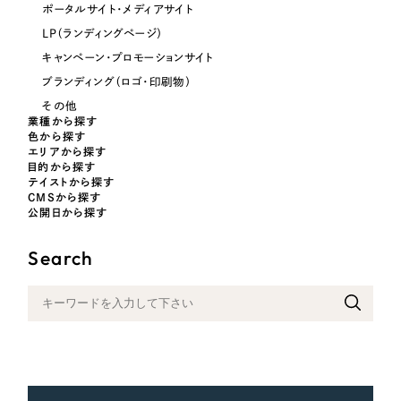
ポータルサイト・メディアサイト
（39件）
ポータルサイト・メディアサイト
NPO・一般社団法人
LP（ランディングページ）
（28件）
LP（ランディングページ）
キャンペーン・プロモーションサイト
キャンペーン・プロモーションサイト
（12件）
人材サービス
ブランディング（ロゴ・印刷物）
ブランディング（ロゴ・印刷物）
（90件）
その他
その他
その他
（1件）
業種から探す
色から探す
エリアから探す
色
目的から探す
お客様インタビュー
テイストから探す
CMSから探す
公開日から探す
ホワイト・白色
Search
グレー・黒色
ベージュ・茶色
レッド・赤色