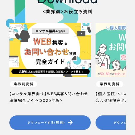
＜業界別＞お役立ち資料
業界別資料
業界別資料
【コンサル業界向け】WEB集客＆問い合わせ
【個人医院・クリニッ
獲得完全ガイド＜2025年版＞
合わせ獲得完全ガイド
ダウンロードする（無料）
ダウンロード