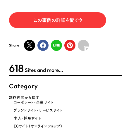
一部をご紹介します
教育
ブックマークしたサイト
この事例の詳細を聞く
インフラ関連
広告・メディア・放送
Share
不動産
623
Sites and more...
農林・水産
すべて
Category
（624件）
金融・保険業
コーポレート・企業サイト
（278件）
制作内容から探す
ブランドサイト・サービスサイト
コーポレート・企業サイト
（85件）
その他サービス業
ブランドサイト・サービスサイト
求人・採用サイト
（61件）
求人・採用サイト
物流・運送
ECサイト（オンラインショップ）
（43件）
ECサイト（オンラインショップ）