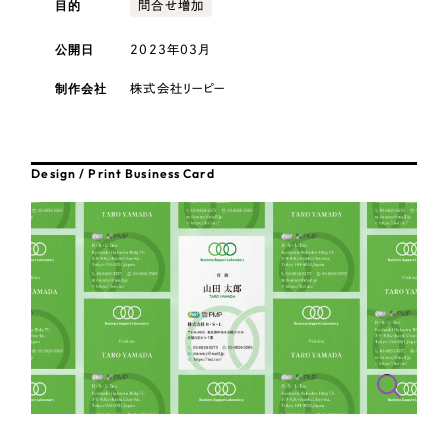
目的
採用DX支援
問合せ増加
その他のサービス
医療・福祉
リープ・リクルーティング
公開日
2023年03月
／
採用業務代行
プライバシーポリシー
情報セキュリティ方針
求人票作成・面接など各種業務代行、採用の仕組み作り支援
コンサルティング・調査
制作会社
株式会社リーピー
AI倫理ポリシー
クッキーポリシー
サイトマップ
リープ・キャリア
／
人材紹介サービス
ウェブアクセシビリティ方針
完全成功報酬型のスカウト型ハイクラス人材紹介（岐阜・愛知）
観光・レジャー
Design / Print Business Card
カイゼンDX支援
人材紹介・派遣
Pace
／
クラウド型工数管理ツール
日報ツールで案件ごとの営業利益をリアルタイムに可視化
士業
自治体・官公庁
制作実績
Works
美容・エステ
制作実績
IT・インターネット
全国1,400社以上の支援実績の中から
実績の