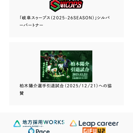
「岐阜スゥープス
（2025-26SEASON）」
シルバ
ーパートナー
柏木陽介選手
引退試合（2025/12/21）
への協
賛