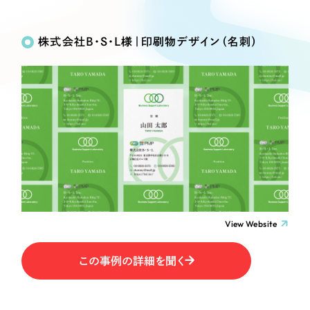
Works
絞り込み検
Webサイト制作
選ばれる理由
Search
索
コーポレートサイト制作
株式会社B・S・L様｜印刷物デザイン（名刺）
採用サイト制作
サービス
制作内容
ECサイト制作
Service
ブランドサイト制作
コーポレート・企業サイト
サービス紹介
ブランディング支援
一過性の広告に頼らず、
「仕組み」と「ノウハウ」
制作実績
ブランドサイト・サービスサイト
を残す資産型DX支援をご提供します
すべて
（624件）
求人・採用サイト
コーポレート・企業サイト
（278件）
ブランドサイト・サービスサイト
（85件）
View Website
ECサイト（オンラインショップ）
求人・採用サイト
（61件）
この事例の詳細を聞く
ECサイト（オンラインショップ）
ポータルサイト・メディアサイト
（43件）
ポータルサイト・メディアサイト
（39件）
LP（ランディングページ）