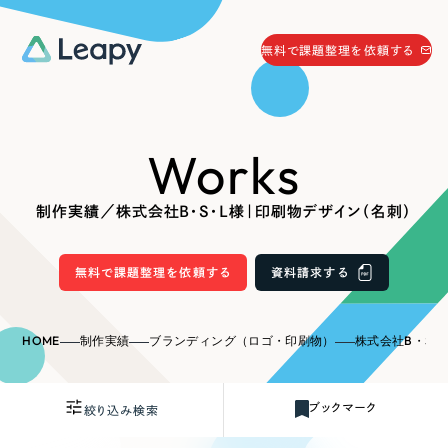
058-215-0066
無料で課題整理を依頼する
24時間受付
無料で課題整理を依頼する
Works
資料請求
する
資料請求する
制作実績／株式会社B・S・L様｜印刷物デザイン（名刺）
無料で課題整理を依頼
する
Company
無料で課題整理を依頼する
資料請求する
会社情報
採用情報
HOME
制作実績
ブランディング（ロゴ・印刷物）
株式会社B・S
Web Produce
お役立ち情報
ブックマーク
絞り込み検索
リーピーが選ばれる理由
会社概要