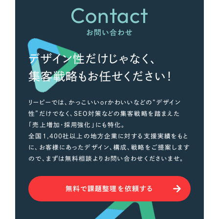
Contact
オレンジ・橙色
お問い合わせ
イエロー・黄色
デザイン性だけじゃなく、
グリーン・緑色
集客戦略もお任せください！
ブルー・青色
リーピーでは、かっこいいorかわいいなどの“デザイン
性”だけでなく、SEO対策などの集客戦略を踏まえた
パープル・紫色
「売上増加・採用強化」にも特化。
全国1,400社以上の地方企業に対する支援実績をもと
に、お客様にあったデザイン、構成、戦略をご提案します
ピンク・桃色
ので、まずは無料相談よりお問い合わせくださいませ。
カラフル・多色
無料で課題整理を依頼する
その他