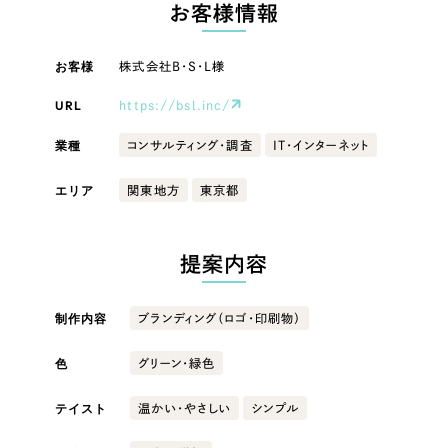
LP（ランディングページ）
（28件）
お客様情報
マーケティングDX支援
キャンペーン・プロモーションサイト
（12件）
キャンペーン・プロモーション
お客様
株式会社B・S・L様
Webサイト制作
ブランディング（ロゴ・印刷物）
（90件）
サイト
その他
URL
（1件）
https://bsl.inc/
コーポレートサイト制作
ブランディング（ロゴ・印刷物）
業種
オプションサービス
コンサルティング・調査
IT・インターネット
採用サイト制作
お客様インタビュー
その他
エリア
関東地方
東京都
ECサイト制作
業種
Outsourcing
ブランドサイト制作
提案内容
?
よくある質問
アウトソーシング（代行支援）
製造業
制作内容
ブランディング（ロゴ・印刷物）
リープ・プロジェクト
「反響強化」を目的としたマーケティング代行
リープ・プロジェクト
色
グリーン・緑色
建設・建築
／
マーケティング代行
リープ・リクルーティング
SEO対策によるアクセス獲得、反響獲得などの"Webマーケティング"から、
ライン領域のマーケティングまでまるっと代行
テイスト
温かい・やさしい
シンプル
「採用強化」を目的とした採用業務代行
卸売・小売