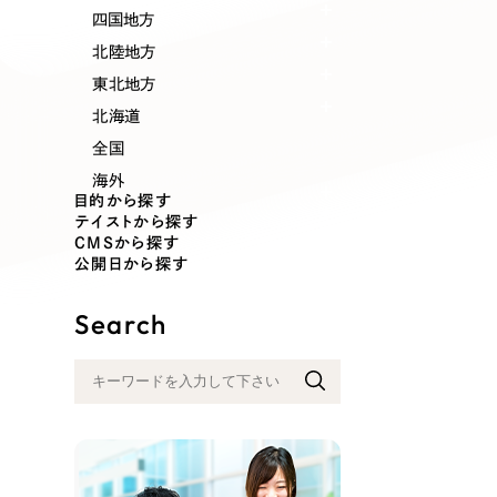
業種
四国地方
北陸地方
東北地方
北海道
製造業
建設・建築
全国
海外
コンサルティング・調査
観光・レジ
目的から探す
テイストから探す
CMSから探す
公開日から探す
自治体・官公庁
美容・エス
Search
インフラ関連
広告・メデ
金融・保険業
その他サ
人材サービス
その他