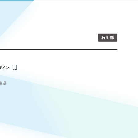
Pace
／
クラウド型工数管理ツール
日報ツールで案件ごとの営業利益をリアルタイムに可視化
発信
信
石川郡
Cサイト（オンラインショップ）
ザイン
）
島県
ランディング（ロゴ・印刷物）
85件）
43件）
39件）