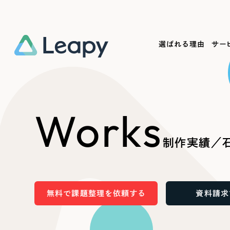
選ばれる理由
サー
Service
Works
Company
Useful
Works
サービス紹介
制作実績
会社概要
お役立ち情報
We
制作実績／
一過性の広告に頼らず、
全国1,400社以上の支援実績
可能性をひらくデザインで
リーピーによるお役立ち情報を
コー
「仕組み」と「ノウハウ」を残す資産型DX
ら
しあわせな毎日をつくる
ます
支援をご提供します
実績の一部をご紹介します
EC
無料で課題整理を依頼する
資料請求
?
ブックマークしたサイ