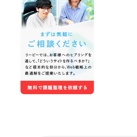
色
ホワイト・白色
グレー
オレンジ・橙色
イエロ
パープル・紫色
ピンク
さらに条件を追加する