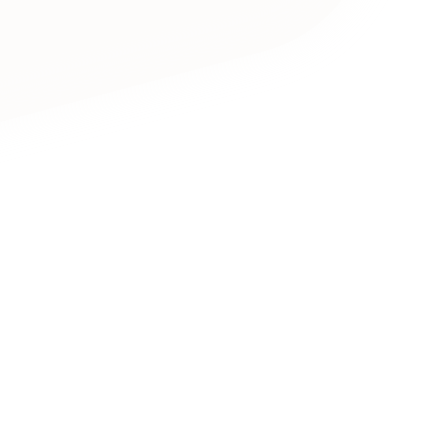
キャンペーン・プロモーションサイ
ブランディング（ロゴ・印刷物）
（
その他
（1件）
卸売・小売
医
Outsourcin
ャー
人材紹介・派遣
アウトソーシング（代行支援
テ
IT・インターネット
リープ・プロジェクト
「反響強化」を目的としたマー
ィア・放送
不動産
農
リープ・リクルーティング
「採用強化」を目的とした採用
ービス業
物流・運送
N
その他のサービス