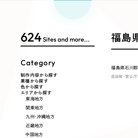
Works Search
絞り
リープ
SEO対
グ"から、
広報支援
624
制作内容
福島県
Sites and more...
Category
コーポレート・企業サイト
ブランドサ
福島県石川郡
制作内容から探す
自治体・官公庁
業種から探す
ポータルサイト・メディアサイト
LP（ラン
色から探す
エリアから探す
東海地方
関東地方
その他
九州・沖縄地方
近畿地方
中国地方