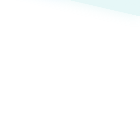
ト
（12件）
90件）
療・福祉
g
士業
）
教育
ケティング代行
林・水産
業務代行
PO・一般社団法人