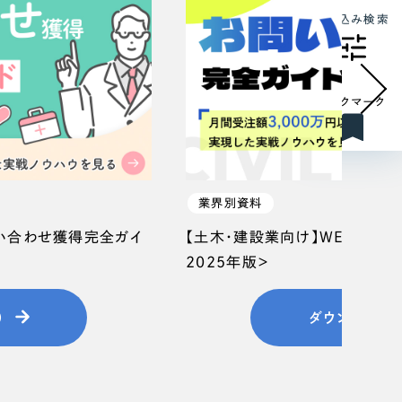
絞り込み検索
ブックマーク
業界別資料
問い合わせ獲得完全ガイ
【土木・建設業向け】WEB集客
2025年版＞
）
ダウンロード