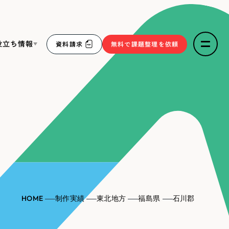
役立ち情報
資料請求
無料で課題整理を依頼
ce
リープ・リクルーティング
／
採用業務代行
求人票作成・面接など各種業務代行、採用の仕組み作り支
３点セット
援
リープ・キャリア
／
人材紹介サービス
sへの取り組み
完全成功報酬型のスカウト型ハイクラス人材紹介（岐阜・愛
知）
報
HOME
制作実績
東北地方
福島県
石川郡
2件）