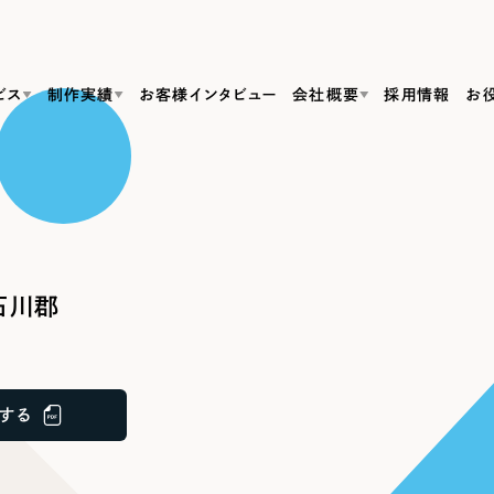
ビス
制作実績
お客様インタビュー
会社概要
採用情報
お
Web Produ
すべて
（624件）
コーポレート・企業サイト
（278件）
リーピーがわかる資料３点セット
bサイト制作
ブランドサイト・サービスサイト
リーピーが選ばれる理由
（85件）
リーピーのWebサイト制作・会社概要・サービスがわかる
会社概要
石川郡
の中か
ご紹介し
求人・採用サイト
お役立ち資料
（61件）
Webサイト制作
ポレートサイト制作
採用サイト制作
代表挨拶
SDG
すぐに使える資料をダウンロード
ECサイト（オンラインショップ）
（43件）
コーポレートサイト制作
サイト制作
ブランドサイト制作
ポータルサイト・メディアサイト
メディア掲載・取材依頼
新着情
（39件）
する
採用サイト制作
LP（ランディングページ）
（28件）
よくある質問
ト
ECサイト制作
リーピーブログ
採用情報
キャンペーン・プロモーションサイト
（1
ブランドサイト制作
Webデザイン・Webマーケティングに関する情報を発信