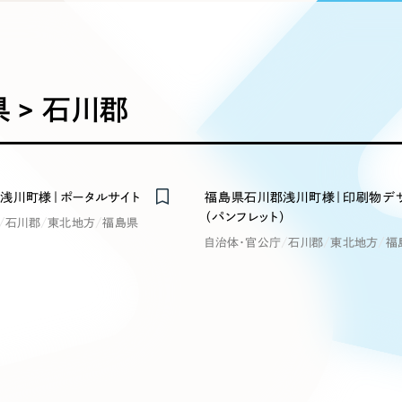
込み検索
ブランディング（ロゴ・印刷物）
ブランディング支援
・プロジェクト
広報ブログ
（90件）
／
マーケティング代行
リーピーの取り組みに関するお知らせ・イベントの様子を
策によるアクセス獲得、反響獲得などの"Webマーケティン
その他
（1件）
オプションサービス
代表ブログ
などのオフライン領域のマーケティングまでまるっと代行
代表川口が経営・Web戦略・地方創生に関する情報を発
 > 石川郡
お客様インタビュー
メールマガジンアーカイブ
過去に配信したメールマガジンのアーカイブ
制作実績
イト・サービスサイト
求人・採用サイト
E
浅川町様｜ポータルサイト
福島県石川郡浅川町様｜印刷物デ
すべて
（624件）
（パンフレット）
石川郡
東北地方
福島県
コーポレート・企業サイト
（278件
自治体・官公庁
石川郡
東北地方
福
ディングページ）
キャンペーン・プロモーション
ブ
ブランドサイト・サービスサイト
（
サイト
求人・採用サイト
（61件）
ECサイト（オンラインショップ）
（
ポータルサイト・メディアサイト
（
LP（ランディングページ）
（28件）