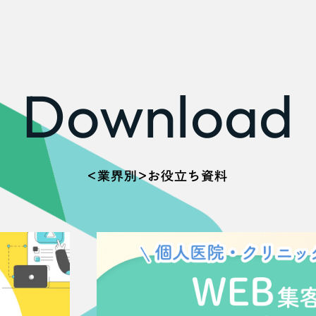
広報ブログ
メルマガアーカイブ
Download
プライバシーポリシー
情報セキュ
クッキーポリシー
サイトマップ
＜業界別＞お役立ち資料
客様も歓迎。
セプトの策定からお任
化するサイト構成、デザ